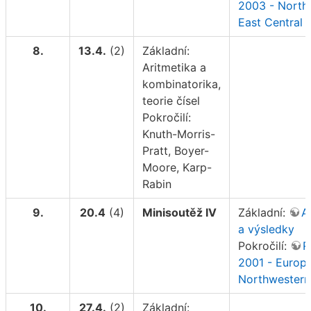
2003 - North
East Central 
8.
13.4.
(2)
Základní:
Aritmetika a
kombinatorika,
teorie čísel
Pokročilí:
Knuth-Morris-
Pratt, Boyer-
Moore, Karp-
Rabin
9.
20.4
(4)
Minisoutěž IV
Základní:
A
a výsledky
Pokročilí:
R
2001 - Europe
Northwestern
10.
27.4.
(2)
Základní: