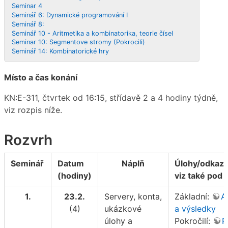
Seminar 4
Seminář 6: Dynamické programování I
Seminář 8:
Seminář 10 - Aritmetika a kombinatorika, teorie čísel
Seminar 10: Segmentove stromy (Pokrocili)
Seminář 14: Kombinatorické hry
Místo a čas konání
KN:E-311, čtvrtek od 16:15, střídavě 2 a 4 hodiny týdně,
viz rozpis níže.
Rozvrh
Seminář
Datum
Náplň
Úlohy/odkazy
(hodiny)
viz také pod 
1.
23.2.
Servery, konta,
Základní:
A
(4)
ukázkové
a výsledky
úlohy a
Pokročilí:
R