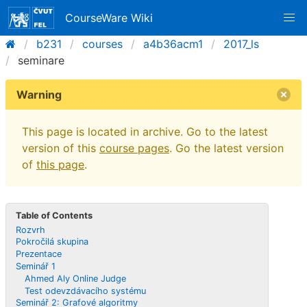
CourseWare Wiki
b231
courses
a4b36acm1
2017_ls
seminare
Warning
This page is located in archive. Go to the latest
version of this
course pages
. Go the latest version
of
this page
.
Table of Contents
Rozvrh
Pokročilá skupina
Prezentace
Seminář 1
Ahmed Aly Online Judge
Test odevzdávacího systému
Seminář 2: Grafové algoritmy