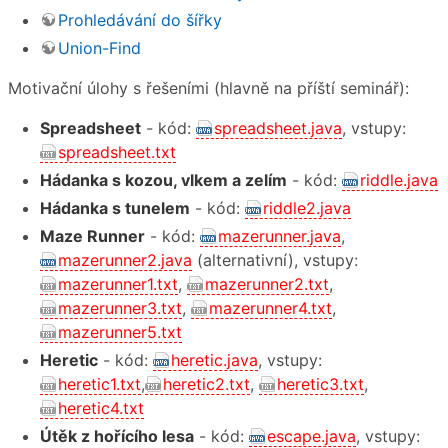
Prohledávání do šířky
Union-Find
Motivační úlohy s řešeními (hlavně na příští seminář):
Spreadsheet
- kód:
spreadsheet.java
, vstupy:
spreadsheet.txt
Hádanka s kozou, vlkem a zelím
- kód:
riddle.java
Hádanka s tunelem
- kód:
riddle2.java
Maze Runner
- kód:
mazerunner.java
,
mazerunner2.java
(alternativní), vstupy:
mazerunner1.txt
,
mazerunner2.txt
,
mazerunner3.txt
,
mazerunner4.txt
,
mazerunner5.txt
Heretic
- kód:
heretic.java
, vstupy:
heretic1.txt
,
heretic2.txt
,
heretic3.txt
,
heretic4.txt
Útěk z hořícího lesa
- kód:
escape.java
, vstupy: