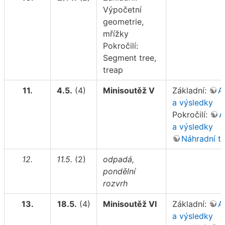
Výpočetní
geometrie,
mřížky
Pokročilí:
Segment tree,
treap
11.
4.5.
(4)
Minisoutěž V
Základní:
A
a výsledky
Pokročilí:
A
a výsledky
Náhradní t
12.
11.5.
(2)
odpadá,
pondělní
rozvrh
13.
18.5.
(4)
Minisoutěž VI
Základní:
A
a výsledky