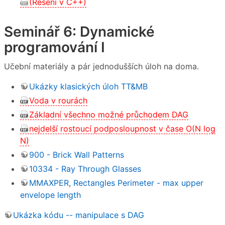
(Řešení v C++)
Seminář 6: Dynamické
programování I
Učební materiály a pár jednodušších úloh na doma.
Ukázky klasických úloh TT&MB
Voda v rourách
Základní všechno možné průchodem DAG
nejdelší rostoucí podposloupnost v čase O(N log
N)
900 - Brick Wall Patterns
10334 - Ray Through Glasses
MMAXPER, Rectangles Perimeter - max upper
envelope length
Ukázka kódu -- manipulace s DAG