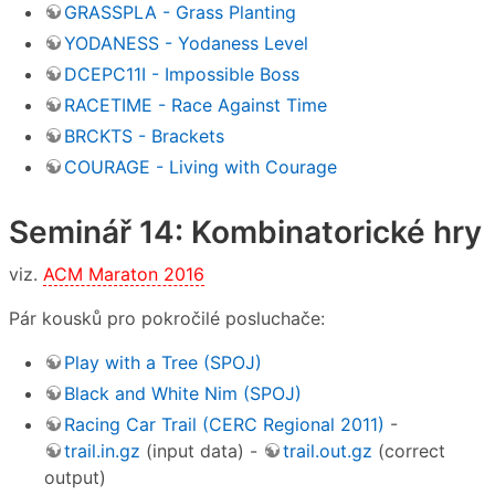
GRASSPLA - Grass Planting
YODANESS - Yodaness Level
DCEPC11I - Impossible Boss
RACETIME - Race Against Time
BRCKTS - Brackets
COURAGE - Living with Courage
Seminář 14: Kombinatorické hry
viz.
ACM Maraton 2016
Pár kousků pro pokročilé posluchače:
Play with a Tree (SPOJ)
Black and White Nim (SPOJ)
Racing Car Trail (CERC Regional 2011)
-
trail.in.gz
(input data) -
trail.out.gz
(correct
output)