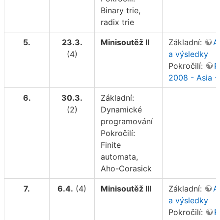
Binary trie,
radix trie
5.
23.3.
Minisoutěž II
Základní:
A
(4)
a výsledky
Pokročilí:
R
2008 - Asia - 
6.
30.3.
Základní:
(2)
Dynamické
programování
Pokročilí:
Finite
automata,
Aho-Corasick
7.
6.4.
(4)
Minisoutěž III
Základní:
A
a výsledky
Pokročilí:
R