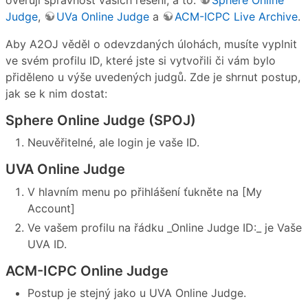
Judge
,
UVa Online Judge
a
ACM-ICPC Live Archive
.
Aby A2OJ věděl o odevzdaných úlohách, musíte vyplnit
ve svém profilu ID, které jste si vytvořili či vám bylo
přiděleno u výše uvedených judgů. Zde je shrnut postup,
jak se k nim dostat:
Sphere Online Judge (SPOJ)
Neuvěřitelné, ale login je vaše ID.
UVA Online Judge
V hlavním menu po přihlášení ťukněte na [My
Account]
Ve vašem profilu na řádku _Online Judge ID:_ je Vaše
UVA ID.
ACM-ICPC Online Judge
Postup je stejný jako u UVA Online Judge.