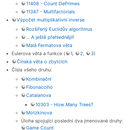
11408 - Count DePrimes
11347 - Multifactorials
Výpočet multiplikativní inverse
Rozšířený Euclidův algoritmus
... A ještě přehledněji!!
Malá Fermatova věta
Eulerova věta a funkce (
1
,
2
,
3
)
Čínská věta o zbytcích
Čísla všeho druhu:
Kombinační
Fibonacciho
Catalanova
10303 - How Many Trees?
Motzkinova
Úloha spojující poslední dva jmenované druhy:
Game Count