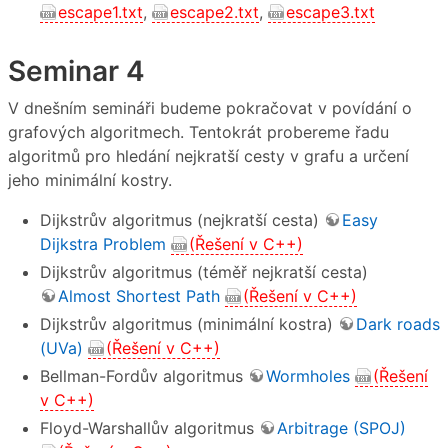
escape1.txt
,
escape2.txt
,
escape3.txt
Seminar 4
V dnešním semináři budeme pokračovat v povídání o
grafových algoritmech. Tentokrát probereme řadu
algoritmů pro hledání nejkratší cesty v grafu a určení
jeho minimální kostry.
Dijkstrův algoritmus (nejkratší cesta)
Easy
Dijkstra Problem
(Řešení v C++)
Dijkstrův algoritmus (téměř nejkratší cesta)
Almost Shortest Path
(Řešení v C++)
Dijkstrův algoritmus (minimální kostra)
Dark roads
(UVa)
(Řešení v C++)
Bellman-Fordův algoritmus
Wormholes
(Řešení
v C++)
Floyd-Warshallův algoritmus
Arbitrage (SPOJ)