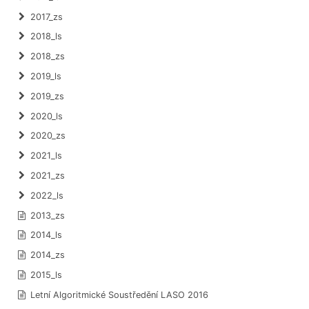
2017_zs
2018_ls
2018_zs
2019_ls
2019_zs
2020_ls
2020_zs
2021_ls
2021_zs
2022_ls
2013_zs
2014_ls
2014_zs
2015_ls
Letní Algoritmické Soustředění LASO 2016