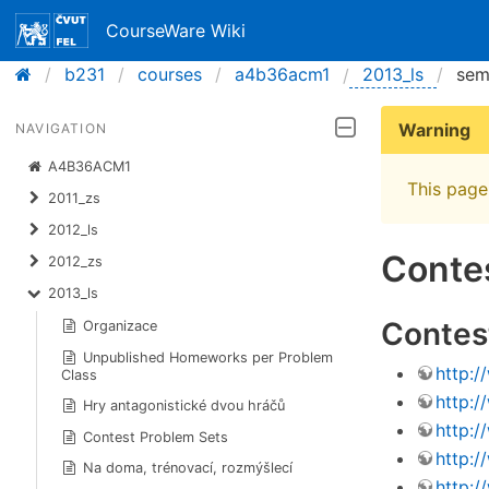
CourseWare Wiki
b231
courses
a4b36acm1
2013_ls
sem
Warning
NAVIGATION
A4B36ACM1
This page 
2011_zs
2012_ls
Conte
2012_zs
2013_ls
Contes
Organizace
Unpublished Homeworks per Problem
http:
Class
http:
Hry antagonistické dvou hráčů
http:
Contest Problem Sets
http:
Na doma, trénovací, rozmýšlecí
http: