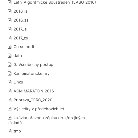
Letní Algoritmické Soustředění (LASO 2016)
2016_ls
2016_zs
2017_ls
2017_zs
Co se hodí
data
0. Všeobecný postup
Kombinatorické hry
Links
ACM MARATON 2016
Priprava_CERC_2020
Výsledky z předchozích let
Ukázka převodu zápisu do z/do jiných
základů
tmp