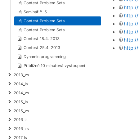
Contest Problem Sets
http:
Seminář č. 5
http:
Contest Problem Sets
http:
Contest Problem Sets
http:
Contest 18.4. 2013
http:
http:
Contest 25.4. 2013
Dynamic programming
Přibližně 10 minutová vystoupení
2013_zs
2014_ls
2014_zs
2015_ls
2015_zs
2016_ls
2016_zs
2017_ls