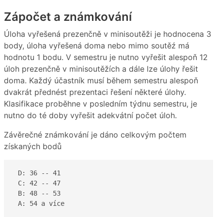
Zápočet a známkování
Úloha vyřešená prezenčně v minisoutěži je hodnocena 3
body, úloha vyřešená doma nebo mimo soutěź má
hodnotu 1 bodu. V semestru je nutno vyřešit alespoň 12
úloh prezenčně v minisoutěžích a dále lze úlohy řešit
doma. Každý účastník musí během semestru alespoň
dvakrát přednést prezentaci řešení některé úlohy.
Klasifikace proběhne v posledním týdnu semestru, je
nutno do té doby vyřešit adekvátní počet úloh.
Závěrečné známkování je dáno celkovým počtem
získaných bodů
 D: 36 -- 41  

 C: 42 -- 47 

 B: 48 -- 53

 A: 54 a více  