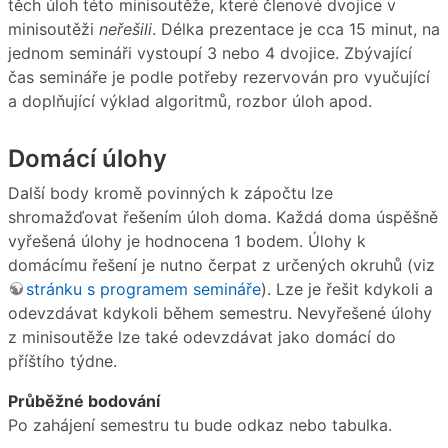
těch úloh této minisoutěže, které členové dvojice v
minisoutěži
neřešili
. Délka prezentace je cca 15 minut, na
jednom semináři vystoupí 3 nebo 4 dvojice. Zbývající
čas semináře je podle potřeby rezervován pro vyučující
a doplňující výklad algoritmů, rozbor úloh apod.
Domácí úlohy
Další body kromě povinných k zápočtu lze
shromažďovat řešením úloh doma. Každá doma úspěšně
vyřešená úlohy je hodnocena 1 bodem. Úlohy k
domácímu řešení je nutno čerpat z určených okruhů (viz
stránku s programem semináře
). Lze je řešit kdykoli a
odevzdávat kdykoli během semestru. Nevyřešené úlohy
z minisoutěže lze také odevzdávat jako domácí do
příštího týdne.
Průběžné bodování
Po zahájení semestru tu bude odkaz nebo tabulka.