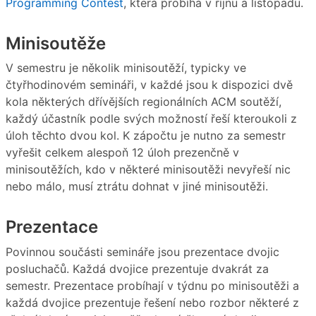
Programming Contest
, která probíhá v říjnu a listopadu.
Minisoutěže
V semestru je několik minisoutěží, typicky ve
čtyřhodinovém semináři, v každé jsou k dispozici dvě
kola některých dřívějších regionálních ACM soutěží,
každý účastník podle svých možností řeší kteroukoli z
úloh těchto dvou kol. K zápočtu je nutno za semestr
vyřešit celkem alespoň 12 úloh prezenčně v
minisoutěžích, kdo v některé minisoutěži nevyřeší nic
nebo málo, musí ztrátu dohnat v jiné minisoutěži.
Prezentace
Povinnou součásti semináře jsou prezentace dvojic
posluchačů. Každá dvojice prezentuje dvakrát za
semestr. Prezentace probíhají v týdnu po minisoutěži a
každá dvojice prezentuje řešení nebo rozbor některé z