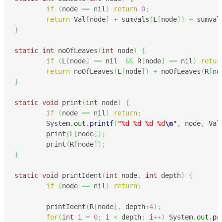
if
(
node 
==
 nil
)
return
0
;
return
 Val
[
node
]
+
 sumvals
(
L
[
node
]
)
+
 sumval
}
static
int
 noOfLeaves
(
int
 node
)
{
if
(
L
[
node
]
==
 nil  
&&
 R
[
node
]
==
 nil
)
retur
return
 noOfLeaves
(
L
[
node
]
)
+
 noOfLeaves
(
R
[
no
}
static
void
 print
(
int
 node
)
{
if
(
node 
==
 nil
)
return
;
	System.
out
.
printf
(
"%d %d %d %d
\n
"
,
 node
,
 Val
	print
(
L
[
node
]
)
;
	print
(
R
[
node
]
)
;
}
static
void
 printIdent
(
int
 node
,
int
 depth
)
{
if
(
node 
==
 nil
)
return
;
	printIdent
(
R
[
node
]
,
 depth
+
4
)
;
for
(
int
 i 
=
0
;
 i 
<
 depth
;
 i
++
)
 System.
out
.
pr