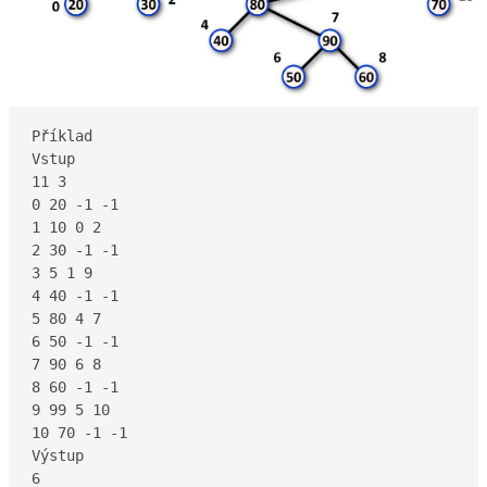
Příklad

Vstup

11 3

0 20 -1 -1

1 10 0 2

2 30 -1 -1

3 5 1 9

4 40 -1 -1

5 80 4 7

6 50 -1 -1

7 90 6 8

8 60 -1 -1

9 99 5 10

10 70 -1 -1

Výstup

6
