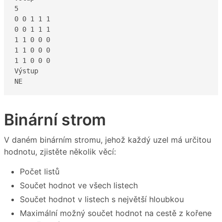
5

0 0 1 1 1

0 0 1 1 1

1 1 0 0 0

1 1 0 0 0

1 1 0 0 0

Výstup

NE
Binární strom
V daném binárním stromu, jehož každý uzel má určitou
hodnotu, zjistěte několik věcí:
Počet listů
Součet hodnot ve všech listech
Součet hodnot v listech s největší hloubkou
Maximální možný součet hodnot na cestě z kořene