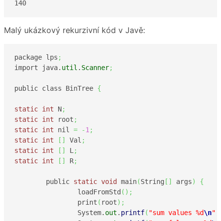
140
Malý ukázkový rekurzivní kód v Javě:
package lps
;
import java.
util
.
Scanner
;
public class BinTree 
{
static
int
 N
;
static
int
 root
;
static
int
 nil 
=
-
1
;
static
int
[
]
 Val
;
static
int
[
]
 L
;
static
int
[
]
 R
;
	public 
static
void
 main
(
String
[
]
 args
)
{
		loadFromStd
(
)
;
		print
(
root
)
;
		System.
out
.
printf
(
"sum values %d
\n
"
,