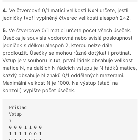
4.
Ve čtvercové 0/1 matici velikosti NxN určete, jestli
jedničky tvoří vyplněný čtverec velikosti alespoň 2×2.
5.
Ve čtvercové 0/1 matici určete počet všech úseček.
Úsečka je souvislá vodorovná nebo svislá posloupnost
jedniček s délkou alespoň 2, kterou nelze dále
prodloužit. Úsečky se mohou různě dotýkat i protínat.
Vstup je v souboru in.txt, první řádek obsahuje velikost
matice N, na dalších N řádcích vstupu je N řádků matice,
každý obsahuje N znaků 0/1 oddělených mezerami.
Maximální velkost N je 1000. Na výstup (stačí na
konzoli) vypište počet úseček.
Příklad 

Vstup

7 

0 0 0 1 1 0 0 

1 1 1 1 0 0 1
