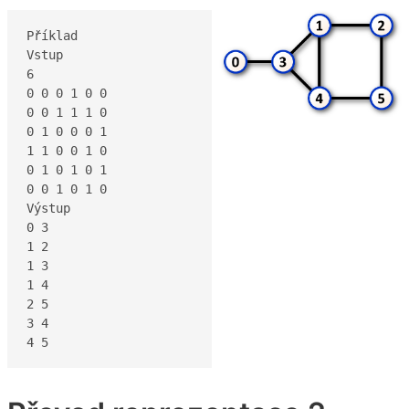
Příklad

Vstup

6

0 0 0 1 0 0

0 0 1 1 1 0

0 1 0 0 0 1

1 1 0 0 1 0

0 1 0 1 0 1

0 0 1 0 1 0

Výstup

0 3

1 2

1 3 

1 4

2 5

3 4

4 5