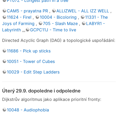
PT07Z - Longest path in a tree
CAM5 - prayatna PR
,
ALLIZWEL - ALL IZZ WELL
,
11624 - Fire!
,
10004 - Bicoloring
,
11331 - The
Joys of Farming
,
705 - Slash Maze
,
LABYR1 -
Labyrinth
,,,
GCPC11J - Time to live
Directed Acyclic Graph (DAG) a topologické uspořádání:
11686 - Pick up sticks
10051 - Tower of Cubes
10029 - Edit Step Ladders
Úterý 29.9. dopoledne i odpoledne
Dijkstrův algoritmus jako aplikace prioritní fronty:
10048 - Audiophobia