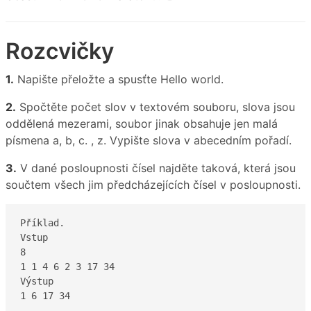
Rozcvičky
1.
Napište přeložte a spusťte Hello world.
2.
Spočtěte počet slov v textovém souboru, slova jsou
oddělená mezerami, soubor jinak obsahuje jen malá
písmena a, b, c. , z. Vypište slova v abecedním pořadí.
3.
V dané posloupnosti čísel najděte taková, která jsou
součtem všech jim předcházejících čísel v posloupnosti.
Příklad.

Vstup

8 

1 1 4 6 2 3 17 34

Výstup

1 6 17 34