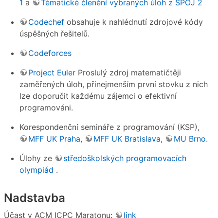
1
a
Tématické členění vybraných úloh z SPOJ 2
Codechef
obsahuje k nahlédnutí zdrojové kódy
úspěšných řešitelů.
Codeforces
Project Euler
Proslulý zdroj matematičtěji
zaměřených úloh, přinejmenším první stovku z nich
lze doporučit každému zájemci o efektivní
programováni.
Korespondenční semináře z programování (KSP),
MFF UK Praha
,
MFF UK Bratislava
,
MU Brno
.
Úlohy ze
středoškolských programovacích
olympiád
.
Nadstavba
Účast v ACM ICPC Maratonu:
link