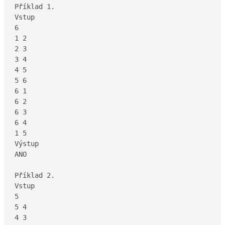
Příklad 1.

Vstup

6

1 2

2 3

3 4 

4 5

5 6

6 1

6 2

6 3

6 4

1 5

Výstup

ANO

Příklad 2.

Vstup

5

5 4

4 3
