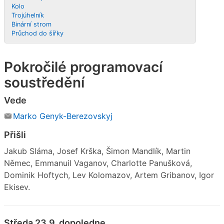
Kolo
Trojúhelník
Binární strom
Průchod do šířky
Pokročilé programovací
soustředění
Vede
Marko Genyk-Berezovskyj
Přišli
Jakub Sláma, Josef Krška, Šimon Mandlík, Martin
Němec, Emmanuil Vaganov, Charlotte Panušková,
Dominik Hoftych, Lev Kolomazov, Artem Gribanov, Igor
Ekisev.
Středa 23.9. dopoledne