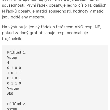
sousedností. První řádek obsahuje jedno číslo N, dalších
N řádků obsahuje matici sousednosti, hodnoty v matici
jsou odděleny mezerou.
Na výstupu je jediný řádek s řetězcem ANO resp. NE,
pokud zadaný graf obsahuje resp. neobsahuje
trojúhelník.
Příklad 1.

Vstup

4 

0 1 0 0

1 0 1 1

0 1 0 1

0 1 1 0  

Výstup

ANO

Příklad 2.

Vstup
