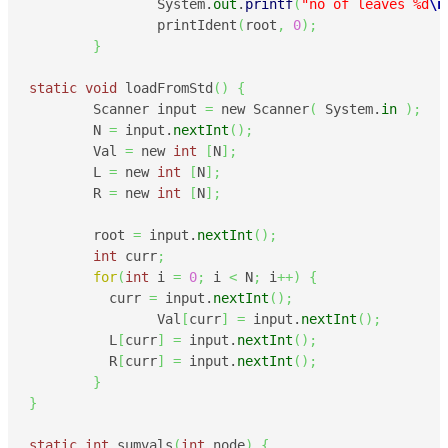
		System.
out
.
printf
(
"no of leaves %d
\n
		printIdent
(
root
,
0
)
;
}
static
void
 loadFromStd
(
)
{
	Scanner input 
=
 new Scanner
(
 System.
in
)
;
	N 
=
 input.
nextInt
(
)
;
	Val 
=
 new 
int
[
N
]
;
	L 
=
 new 
int
[
N
]
;
	R 
=
 new 
int
[
N
]
;
	root 
=
 input.
nextInt
(
)
;
int
 curr
;
for
(
int
 i 
=
0
;
 i 
<
 N
;
 i
++
)
{
	  curr 
=
 input.
nextInt
(
)
;
		Val
[
curr
]
=
 input.
nextInt
(
)
;
	  L
[
curr
]
=
 input.
nextInt
(
)
;
	  R
[
curr
]
=
 input.
nextInt
(
)
;
}
}
static
int
 sumvals
(
int
 node
)
{