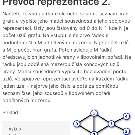
Převod reprezentace 2.
Načtěte ze vstupu (konzole nebo soubor) seznam hran
grafu a vypište jeho matici sousednosti a jeho spojovou
reprezentaci. Uzly jsou číslovány od 0 do N-1, kde N je
počet uzlů grafu. Na vstupu je nejprve řádek s
hodnotami N a M oddělenými mezerou, N je počet uzlů
a M je počet hran grafu. Poté následuje M řádků
představujících jednotlivé hrany v libovolném pořadí. Na
řádku jsou oddělená mezerou čísla koncových uzlů
hrany. Matici sousednosti vypisujte bez uvádění počtu
uzlů. Ve spojové reprezentaci uveďte na každém řádku
jeden uzel - nejprve jeho číslo a poté za pomlčkou
seznam čísel jeho sousedů v libovolném pořadí
oddělených mezerou.
Příklad
Vstup
