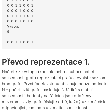
0 1 1 1 0 0 1

0 0 1 1 0 0 1

0 0 0 1 0 0 0

0 1 1 1 1 0 1

0 0 0 1 0 1 0

Výstup

9

0 0 1 1 0 0 1
Převod reprezentace 1.
Načtěte ze vstupu (konzole nebo soubor) matici
sousednosti grafu reprezentaci grafu a vypište seznam
hran grafu. První řádek vstupu obsahuje pouze hodnotu
N - počet uzlů grafu, následuje N řádků s maticí
sousedností, hodnoty na řádcích jsou odděleny
mezerami. Uzly grafu číslujte od 0, každý uzel má číslo
odpovídající jeho indexu v matici sousednosti.