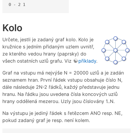
0 - 2 1
Kolo
Určete, jestli je zadaný graf kolo. Kolo je
kružnice s jedním přidaným uzlem uvnitř,
ze kterého vedou hrany (paprsky) do
všech ostatních uzlů grafu. Viz
příklady
.
Graf na vstupu má nejvýše N = 20000 uzlů a je zadán
seznamem hran. První řádek vstupu obsahuje číslo N,
dále následuje 2N-2 řádků, každý představuje jednu
hranu. Na řádku jsou uvedena čísla koncových uzlů
hrany oddělená mezerou. Uzly jsou číslovány 1..N.
Na výstupu je jediný řádek s řetězcem ANO resp. NE,
pokud zadaný graf je resp. není kolem.