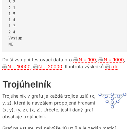
3 2

2 1

1 5

1 4

1 3

2 4

Výstup

NE
Další vstupní testovací data pro
N = 100
,
N = 1000
,
N = 10000
,
N = 20000
. Kontrola výsledků
zde
.
Trojúhelník
Trojúhelník v grafu je každá trojice uzlů (x,
y, z), která je navzájem propojená hranami
(x, y), (y, z), (x, z). Určete, jestli daný graf
obsahuje trojúhelník.
Graf na vstupu má nejvýše 10 uzlů a je zadán maticí