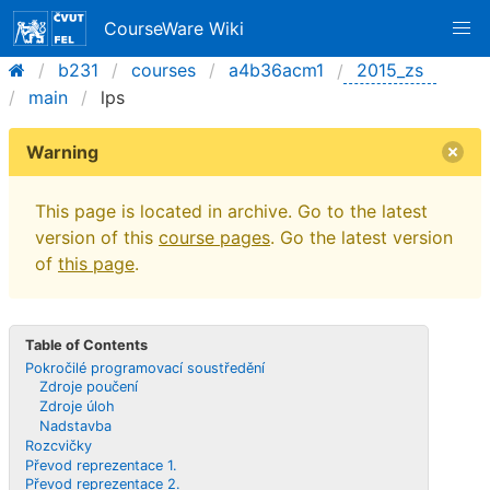
CourseWare Wiki
b231
courses
a4b36acm1
2015_zs
main
lps
Warning
This page is located in archive. Go to the latest
version of this
course pages
. Go the latest version
of
this page
.
Table of Contents
Pokročilé programovací soustředění
Zdroje poučení
Zdroje úloh
Nadstavba
Rozcvičky
Převod reprezentace 1.
Převod reprezentace 2.