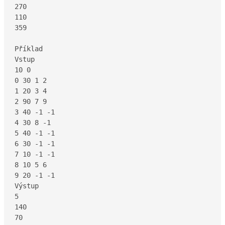
270

110

359

Příklad

Vstup

10 0

0 30 1 2

1 20 3 4

2 90 7 9

3 40 -1 -1

4 30 8 -1

5 40 -1 -1

6 30 -1 -1

7 10 -1 -1

8 10 5 6

9 20 -1 -1

Výstup

5

140

70
