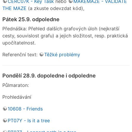
CERC07K - Key Task
nebo
MAKEMAZE - VALIDATE
THE MAZE
(a zkuste odevzdat kód),
Pátek 25.9. odpoledne
Přednáška: Přehled dalších grafových úloh (nejkratší
cesty, souvislost grafu) a jejich složitost, resp. praktická
upočítatelnost.
Referenční text:
Těžké problémy
Pondělí 28.9. dopoledne i odpoledne
Půlmaraton:
Prohledávání
10608 - Friends
PT07Y - Is it a tree