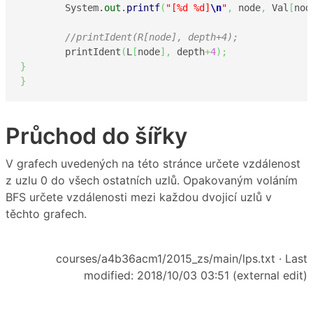
	System.
out
.
printf
(
"[%d %d]
\n
"
,
 node
,
 Val
[
nod
//printIdent(R[node], depth+4);
	printIdent
(
L
[
node
]
,
 depth
+
4
)
;
}
}
Průchod do šířky
V grafech uvedených na této stránce určete vzdálenost
z uzlu 0 do všech ostatních uzlů. Opakovaným voláním
BFS určete vzdálenosti mezi každou dvojicí uzlů v
těchto grafech.
courses/a4b36acm1/2015_zs/main/lps.txt
· Last
modified: 2018/10/03 03:51 (external edit)