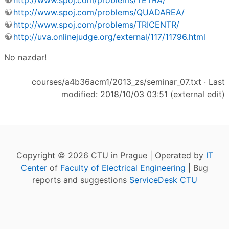
http://www.spoj.com/problems/TETRA/
http://www.spoj.com/problems/QUADAREA/
http://www.spoj.com/problems/TRICENTR/
http://uva.onlinejudge.org/external/117/11796.html
No nazdar!
courses/a4b36acm1/2013_zs/seminar_07.txt
· Last
modified: 2018/10/03 03:51 (external edit)
Copyright © 2026 CTU in Prague | Operated by
IT
Center
of
Faculty of Electrical Engineering
| Bug
reports and suggestions
ServiceDesk CTU