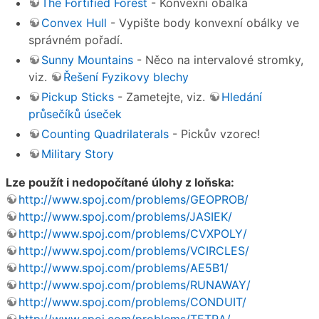
The Fortified Forest
- Konvexní obálka
Convex Hull
- Vypište body konvexní obálky ve
správném pořadí.
Sunny Mountains
- Něco na intervalové stromky,
viz.
Řešení Fyzikovy blechy
Pickup Sticks
- Zametejte, viz.
Hledání
průsečíků úseček
Counting Quadrilaterals
- Pickův vzorec!
Military Story
Lze použít i nedopočítané úlohy z loňska:
http://www.spoj.com/problems/GEOPROB/
http://www.spoj.com/problems/JASIEK/
http://www.spoj.com/problems/CVXPOLY/
http://www.spoj.com/problems/VCIRCLES/
http://www.spoj.com/problems/AE5B1/
http://www.spoj.com/problems/RUNAWAY/
http://www.spoj.com/problems/CONDUIT/