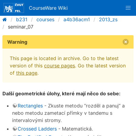
CourseWare Wiki
b231
courses
a4b36acm1
2013_zs
seminar_07
Warning
This page is located in archive. Go to the latest
version of this
course pages
. Go the latest version
of
this page
.
Další geometrické úlohy, které mají něco do sebe:
Rectangles
- Zkuste metodu “rozděl a panuj” a
nebo metodu zametací přímky v tandemu s
intervalovými stromy.
Crossed Ladders
- Matematická.