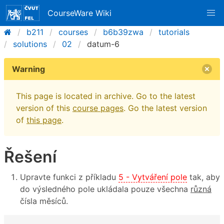
CourseWare Wiki
b211
courses
b6b39zwa
tutorials
solutions
02
datum-6
Warning
This page is located in archive. Go to the latest
version of this
course pages
. Go the latest version
of
this page
.
Řešení
Upravte funkci z příkladu
5 - Vytváření pole
tak, aby
do výsledného pole ukládala pouze všechna
různá
čísla měsíců.