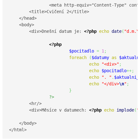
		<meta http-equiv="Content-Type" content="text/html; charset=UTF-8"/>

        <title>Cvičení 2</title>

    </head>

    <body>

        <div>Dnešní datum je: 
<?php
echo
date
(
"d.m.Y
<?php
$pocitadlo
=
1
;
foreach
(
$datumy
as
$aktualn
echo
"<div>"
;
echo
$pocitadlo
++;
echo
". "
.
$aktualni_
echo
"</div>
\n
"
;
}
?>
	<hr/>

	<div>Měsíce v datumech: 
<?php
echo
implode
(
"
    </body>

</html>