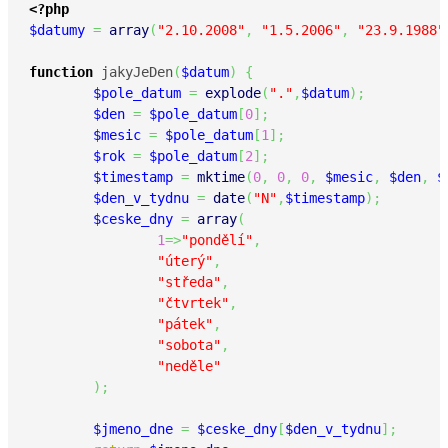
<?php
$datumy
=
array
(
"2.10.2008"
,
"1.5.2006"
,
"23.9.1988"
function
 jakyJeDen
(
$datum
)
{
$pole_datum
=
explode
(
"."
,
$datum
)
;
$den
=
$pole_datum
[
0
]
;
$mesic
=
$pole_datum
[
1
]
;
$rok
=
$pole_datum
[
2
]
;
$timestamp
=
mktime
(
0
,
0
,
0
,
$mesic
,
$den
,
$
$den_v_tydnu
=
date
(
"N"
,
$timestamp
)
;
$ceske_dny
=
array
(
1
=>
"pondělí"
,
"úterý"
,
"středa"
,
"čtvrtek"
,
"pátek"
,
"sobota"
,
"neděle"
)
;
$jmeno_dne
=
$ceske_dny
[
$den_v_tydnu
]
;