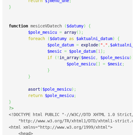
return
$jmeno_dne
;
}
function
 mesiceVDatech 
(
$datumy
)
{
$pole_mesicu
=
array
(
)
;
foreach
(
$datumy
as
$aktualni_datum
)
{
$pole_datum
=
explode
(
"."
,
$aktualni_
$mesic
=
$pole_datum
[
1
]
;
if
(
!
in_array
(
$mesic
,
$pole_mesicu
)
)
$pole_mesicu
[
]
=
$mesic
;
}
}
asort
(
$pole_mesicu
)
;
return
$pole_mesicu
;
}
?>
<!DOCTYPE html PUBLIC "-//W3C//DTD XHTML 1.0 Strict//
    "http://www.w3.org/TR/xhtml1/DTD/xhtml1-strict.dt
<html xmlns="http://www.w3.org/1999/xhtml">

    <head>
