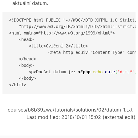
aktuální datum.
<!DOCTYPE html PUBLIC "-//W3C//DTD XHTML 1.0 Strict//
    "http://www.w3.org/TR/xhtml1/DTD/xhtml1-strict.dt
<html xmlns="http://www.w3.org/1999/xhtml">

    <head>

        <title>Cvičení 2</title>

		<meta http-equiv="Content-Type" content="text/html; charset=UTF-8"/>

    </head>

    <body>

        <p>Dnešní datum je: 
<?php
echo
date
(
"d.m.Y"
)
    </body>

</html>
courses/b6b39zwa/tutorials/solutions/02/datum-1.txt
·
Last modified: 2018/10/01 15:02 (external edit)