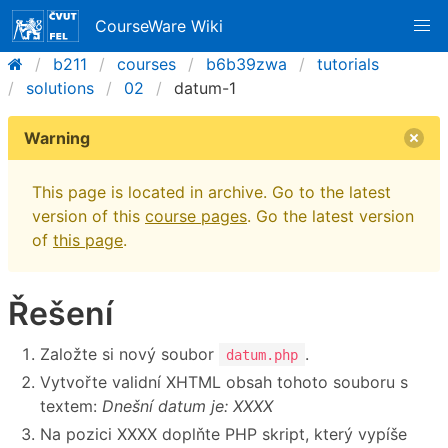
CourseWare Wiki
b211
courses
b6b39zwa
tutorials
solutions
02
datum-1
Warning
This page is located in archive. Go to the latest
version of this
course pages
. Go the latest version
of
this page
.
Řešení
Založte si nový soubor
.
datum.php
Vytvořte validní XHTML obsah tohoto souboru s
textem:
Dnešní datum je: XXXX
Na pozici XXXX doplňte PHP skript, který vypíše