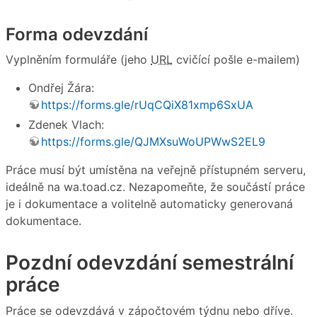
Forma odevzdání
Vyplněním formuláře (jeho
URL
cvičící pošle e-mailem)
Ondřej Žára:
https://forms.gle/rUqCQiX81xmp6SxUA
Zdenek Vlach:
https://forms.gle/QJMXsuWoUPWwS2EL9
Práce musí být umístěna na veřejně přístupném serveru,
ideálně na wa.toad.cz. Nezapomeňte, že součástí práce
je i dokumentace a volitelně automaticky generovaná
dokumentace.
Pozdní odevzdání semestrální
práce
Práce se odevzdává v zápočtovém týdnu nebo dříve.