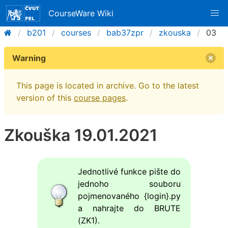
CourseWare Wiki
b201
courses
bab37zpr
zkouska
03
Warning
This page is located in archive. Go to the latest
version of this
course pages
.
Zkouška 19.01.2021
Jednotlivé funkce pište do
jednoho souboru
pojmenovaného {login}.py
a nahrajte do BRUTE
(ZK1).