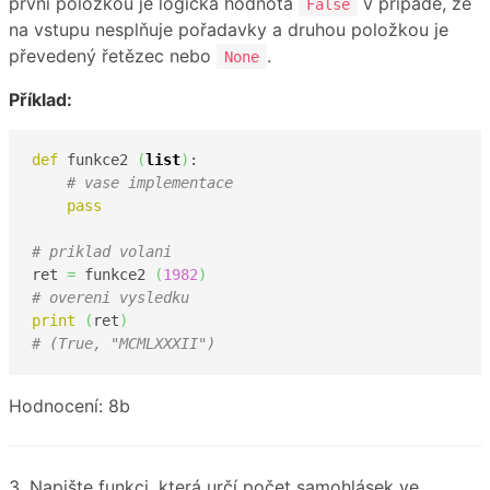
první položkou je logická hodnota
v případě, že
False
na vstupu nesplňuje pořadavky a druhou položkou je
převedený řetězec nebo
.
None
Příklad:
def
 funkce2 
(
list
)
:

# vase implementace
pass
# priklad volani
ret 
=
 funkce2 
(
1982
)
# overeni vysledku
print
(
ret
)
# (True, "MCMLXXXII")
Hodnocení: 8b
3. Napište funkci, která určí počet samohlásek ve