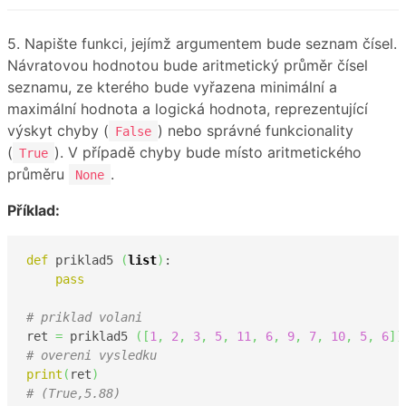
5. Napište funkci, jejímž argumentem bude seznam čísel.
Návratovou hodnotou bude aritmetický průměr čísel
seznamu, ze kterého bude vyřazena minimální a
maximální hodnota a logická hodnota, reprezentující
výskyt chyby (
) nebo správné funkcionality
False
(
). V případě chyby bude místo aritmetického
True
průměru
.
None
Příklad:
def
 priklad5 
(
list
)
: 

pass
# priklad volani  
ret 
=
 priklad5 
(
[
1
,
2
,
3
,
5
,
11
,
6
,
9
,
7
,
10
,
5
,
6
]
)
# overeni vysledku
print
(
ret
)
# (True,5.88)