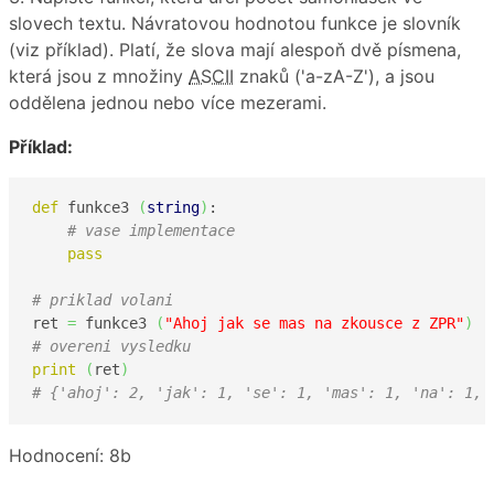
slovech textu. Návratovou hodnotou funkce je slovník
(viz příklad). Platí, že slova mají alespoň dvě písmena,
která jsou z množiny
ASCII
znaků ('a-zA-Z'), a jsou
oddělena jednou nebo více mezerami.
Příklad:
def
 funkce3 
(
string
)
:

# vase implementace
pass
# priklad volani
ret 
=
 funkce3 
(
"Ahoj jak se mas na zkousce z ZPR"
)
# overeni vysledku
print
(
ret
)
# {'ahoj': 2, 'jak': 1, 'se': 1, 'mas': 1, 'na': 1, 
Hodnocení: 8b