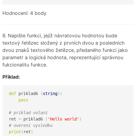
Hodnocení: 4 body
6. Napište funkci, jejíž návratovou hodnotou bude
textový řetězec složený z prvních dvou a posledních
dvou znaků textového žetězce, předaného funkci jako
parametr a logická hodnota, reprezentující správnou
fukcionalitu funkce.
Příklad:
def
 priklad6 
(
string
)
:

pass
# priklad volani
ret 
=
 priklad6 
(
'Hello world'
)
# overeni vysledku
print
(
ret
)