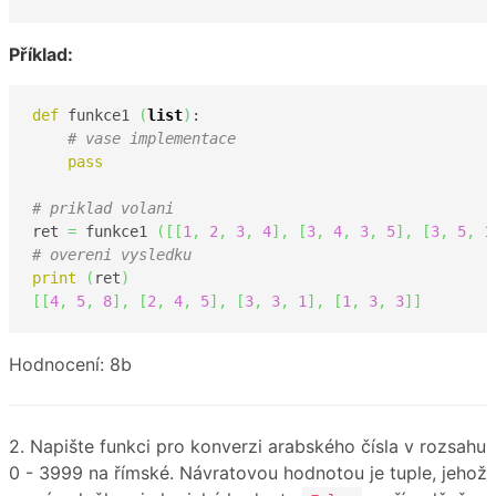
Příklad:
def
 funkce1 
(
list
)
:

# vase implementace
pass
# priklad volani
ret 
=
 funkce1 
(
[
[
1
,
2
,
3
,
4
]
,
[
3
,
4
,
3
,
5
]
,
[
3
,
5
,
1
# overeni vysledku
print
(
ret
)
[
[
4
,
5
,
8
]
,
[
2
,
4
,
5
]
,
[
3
,
3
,
1
]
,
[
1
,
3
,
3
]
]
Hodnocení: 8b
2. Napište funkci pro konverzi arabského čísla v rozsahu
0 - 3999 na římské. Návratovou hodnotou je tuple, jehož