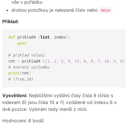
vše v pořádku
druhou položkou je nalezené číslo nebo
None
Příklad:
def
 priklad4 
(
list
,
 index
)
: 

pass
# priklad volani    
ret 
=
 priklad4 
(
[
1
,
2
,
3
,
5
,
11
,
6
,
9
,
7
,
10
,
5
,
6
]
,
# overeni vysledku
print
(
ret
)
# (True,10)
Vysvětlení:
Nejbližšími vyššími čísly čísla 9 (číslo s
indexem 6) jsou čísla 10 a 11, vzdálené od indexu 6 o
dvě pozice. Vybírám tedy menší z nich.
Hodnocení: 8 bodů