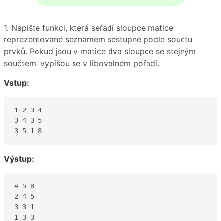
1. Napište funkci, která seřadí sloupce matice
reprezentované seznamem sestupně podle součtu
prvků. Pokud jsou v matice dva sloupce se stejným
součtem, vypíšou se v libovolném pořadí.
Vstup:
1 2 3 4

3 4 3 5

3 5 1 8
Výstup:
4 5 8

2 4 5

3 3 1

1 3 3