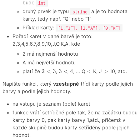
bude
int
druhý prvek je typu
a je to hodnota
string
karty, tedy např. “Q” nebo “1”
Příklad karty:
[1,“1”], [2,“A”], [0,“K”]
Pořadí karet v dané barvě je toto:
2,3,4,5,6,7,8,9,10,J,Q,K,A, kde
2 má nejmenší hodnotu
A má největší hodnotu
3
<
4
2
<
3
<
>
2
<
3
3
<
4
<
>
platí že
,
, … Q
K, J
10, atd.
Napište funkci, který
vzestupně
třídí karty podle jejich
barvy a podle jejich hodnoty.
na vstupu je seznam (pole) karet
funkce vrátí setříděné pole tak, že na začátku budou
karty barvy 0, pak karty barvy 1,atd., přičemž v
každé skupině budou karty setříděny podle jejich
hodnot.