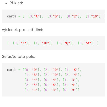
Příklad:
cards 
=
[
[
3
,
"A"
]
,
[
3
,
"Q"
]
,
[
0
,
"2"
]
,
[
1
,
"10"
]
]
výsledek pro setřídění:
[
[
0
,
"2"
]
,
[
1
,
"10"
]
,
[
3
,
"Q"
]
,
[
3
,
"A"
]
]
Seřaďte toto pole:
cards 
=
[
[
0
,
'Q'
]
,
[
2
,
'10'
]
,
[
1
,
'K'
]
,
[
1
,
'8'
]
,
[
2
,
'10'
]
,
[
2
,
'4'
]
,
[
3
,
'4'
]
,
[
0
,
'4'
]
,
[
1
,
'3'
]
,
[
2
,
'5'
]
,
[
0
,
'K'
]
,
[
3
,
'4'
]
,
[
1
,
'J'
]
,
[
0
,
'3'
]
,
[
0
,
'9'
]
]