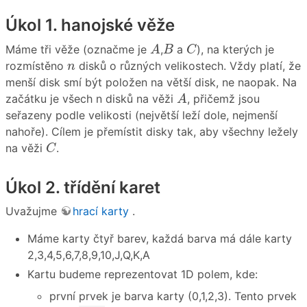
Úkol 1. hanojské věže
A
B
C
Máme tři věže (označme je
,
a
), na kterých je
A
B
C
n
rozmístěno
disků o různých velikostech. Vždy platí, že
n
menší disk smí být položen na větší disk, ne naopak. Na
A
začátku je všech n disků na věži
, přičemž jsou
A
seřazeny podle velikosti (největší leží dole, nejmenší
nahoře). Cílem je přemístit disky tak, aby všechny ležely
C
na věži
.
C
Úkol 2. třídění karet
Uvažujme
hrací karty
.
Máme karty čtyř barev, každá barva má dále karty
2,3,4,5,6,7,8,9,10,J,Q,K,A
Kartu budeme reprezentovat 1D polem, kde:
první prvek je barva karty (0,1,2,3). Tento prvek