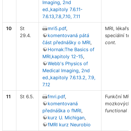
Imaging, 2nd
ed.,kapitoly 7.6.11-
7.6.13,7.8,7.10, 7.11
10
St
mri5.pdf
,
MRI, lékařs
29.4.
komentovaná pátá
speciální t
část přednášky o MRI
,
cont.
Hornak:The Basics of
MRI,kapitoly 12-15
,
Webb's Physics of
Medical Imaging, 2nd
ed.,kapitoly 7.6.13.2, 7.9,
7.12
11
St 6.5.
fmri.pdf
,
Funkční MR
komentovaná
mozkových a
přednáška o fMRI
,
functional 
kurz U. Michigan
,
fMRI kurz Neurobio