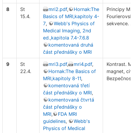
8
St
mri2.pdf
,
Hornak:The
Principy MR
15.4.
Basics of MRI,kapitoly 4-
Fourierovsk
7
,
Webb's Physics of
sekvence.
M
Medical Imaging, 2nd
ed.,kapitola 7.4-7.6.8
komentovaná druhá
část přednášky o MRI
9
St
mri3.pdf
,
mri4.pdf
,
Kontrast. M
22.4.
Hornak:The Basics of
magnet, civ
MRI,kapitoly 8-11
,
Bezpečnos
komentovaná třetí
část přednášky o MRI
,
komentovaná čtvrtá
část přednášky o
MRI
,
FDA MRI
guidelines
,
Webb's
Physics of Medical