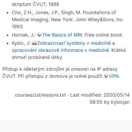
skriptum ČVUT, 1998
Cho, Z.H., Jones, J.P., Singh, M. Foundations of
Medical Imaging. New York: John Wiley&Sons, Inc.
1993
Hornak, J.:
The Basics of MRI
.
Free online book.
Kybic, J:
Zobrazovací ́systémy v medicíně a
zpracování obrazové informace v medicíně.
Krátké
shrnutí probírané látky.
Přístup k některým zdrojům je omezen na IP adresy
ČVUT. Při přístupu z domova je nutné použít
VPN
.
courses/zsl/lessons.txt
· Last modified: 2020/05/14
08:55 by
kybicjan