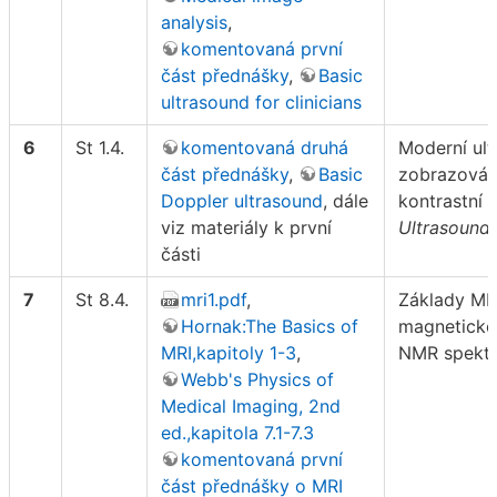
analysis
,
komentovaná první
část přednášky
,
Basic
ultrasound for clinicians
6
St 1.4.
komentovaná druhá
Moderní ul
část přednášky
,
Basic
zobrazování
Doppler ultrasound
, dále
kontrastní l
viz materiály k první
Ultrasound,
části
7
St 8.4.
mri1.pdf
,
Základy MRI
Hornak:The Basics of
magnetické
MRI,kapitoly 1-3
,
NMR spektr
Webb's Physics of
Medical Imaging, 2nd
ed.,kapitola 7.1-7.3
komentovaná první
část přednášky o MRI