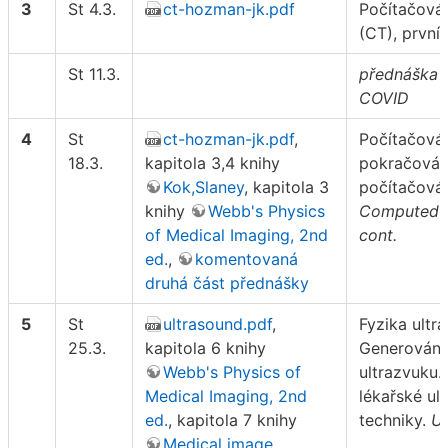
3
St 4.3.
ct-hozman-jk.pdf
Počítačová
(CT), první 
St 11.3.
přednáška o
COVID
4
St
ct-hozman-jk.pdf
,
Počítačová 
18.3.
kapitola 3,4 knihy
pokračován
Kok,Slaney
, kapitola 3
počítačová 
knihy
Webb's Physics
Computed 
of Medical Imaging, 2nd
cont.
ed.
,
komentovaná
druhá část přednášky
5
St
ultrasound.pdf
,
Fyzika ultr
25.3.
kapitola 6 knihy
Generování
Webb's Physics of
ultrazvuku.
Medical Imaging, 2nd
lékařské ul
ed.
, kapitola 7 knihy
techniky.
Ul
Medical image