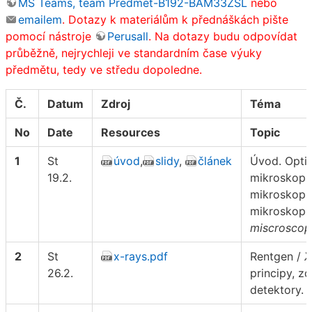
MS Teams, team Predmet-B192-BAM33ZSL
nebo
emailem
. Dotazy k materiálům k přednáškách pište
pomocí nástroje
Perusall
. Na dotazy budu odpovídat
průběžně, nejrychleji ve standardním čase výuky
předmětu, tedy ve středu dopoledne.
Č.
Datum
Zdroj
Téma
No
Date
Resources
Topic
1
St
úvod
,
slidy
,
článek
Úvod. Opti
19.2.
mikroskopie
mikroskopie
mikroskopi
miscrosco
2
St
x-rays.pdf
Rentgen /
X
26.2.
principy, zd
detektory.