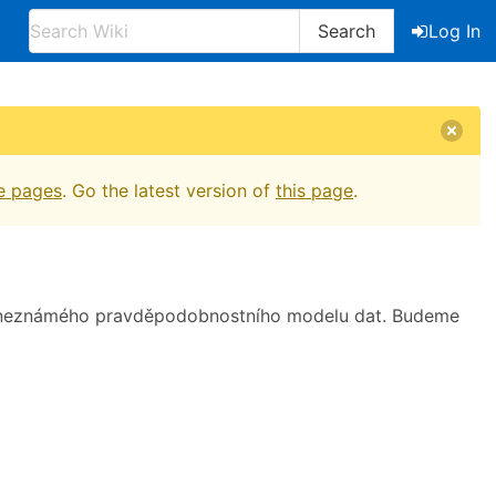
Search
Log In
e pages
. Go the latest version of
this page
.
dě neznámého pravděpodobnostního modelu dat. Budeme