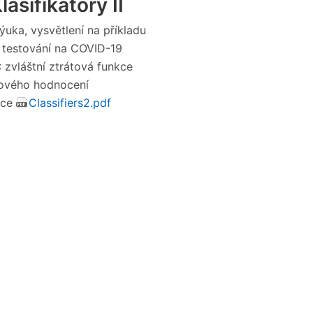
lasifikátory II
výuka, vysvětlení na příkladu
I: testování na COVID-19
I: zvláštní ztrátová funkce
ového hodnocení
ace
Classifiers2.pdf