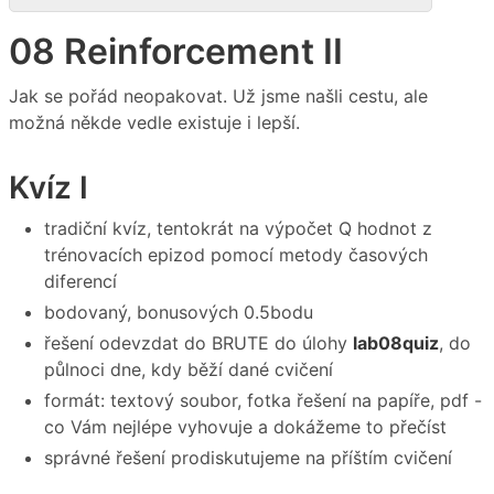
08 Reinforcement II
Jak se pořád neopakovat. Už jsme našli cestu, ale
možná někde vedle existuje i lepší.
Kvíz I
tradiční kvíz, tentokrát na výpočet Q hodnot z
trénovacích epizod pomocí metody časových
diferencí
bodovaný, bonusových 0.5bodu
řešení odevzdat do BRUTE do úlohy
lab08quiz
, do
půlnoci dne, kdy běží dané cvičení
formát: textový soubor, fotka řešení na papíře, pdf -
co Vám nejlépe vyhovuje a dokážeme to přečíst
správné řešení prodiskutujeme na příštím cvičení