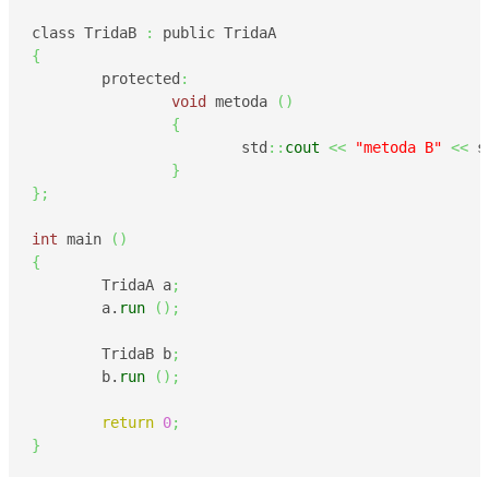
class TridaB 
:
{
	protected
:
void
 metoda 
(
)
{
			std
::
cout
<<
"metoda B"
<<
 s
}
}
;
int
 main 
(
)
{
	TridaA a
;
	a.
run
(
)
;
	TridaB b
;
	b.
run
(
)
;
return
0
;
}