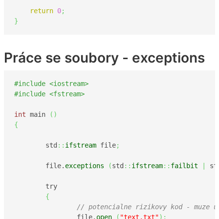
return
0
;
}
Práce se soubory - exceptions
#include <iostream>
#include <fstream>
int
 main 
(
)
{
	std
::
ifstream
 file
;
	file.
exceptions
(
std
::
ifstream
::
failbit
|
 st
	try

{
// potencialne rizikovy kod - muze u
		file.
open
(
"text.txt"
)
;