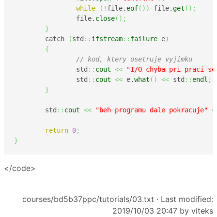
while
(
!
file.
eof
(
)
)
 file.
get
(
)
;
		file.
close
(
)
;
}
	catch 
(
std
::
ifstream
::
failure
 e
)
{
// kod, ktery osetruje vyjimku
		std
::
cout
<<
"I/O chyba pri praci se
		std
::
cout
<<
 e.
what
(
)
<<
 std
::
endl
;
}
	std
::
cout
<<
"beh programu dale pokracuje"
<
return
0
;
}
</code>
courses/bd5b37ppc/tutorials/03.txt
· Last modified:
2019/10/03 20:47 by
viteks