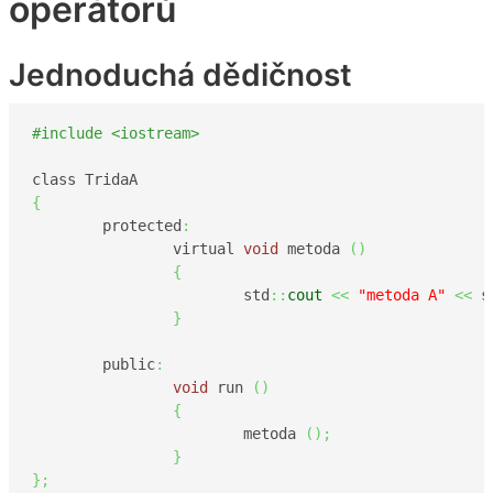
operátorů
Jednoduchá dědičnost
#include <iostream>
{
	protected
:
		virtual 
void
 metoda 
(
)
{
			std
::
cout
<<
"metoda A"
<<
 s
}
	public
:
void
 run 
(
)
{
			metoda 
(
)
;
}
}
;