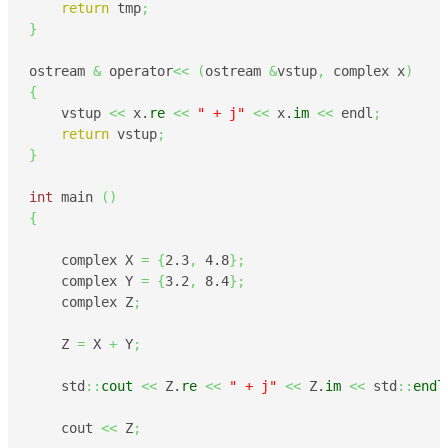
return
 tmp
;
}
ostream 
&
 operator
<<
(
ostream 
&
vstup
,
 complex x
)
{
    vstup 
<<
 x.
re
<<
" + j"
<<
 x.
im
<<
 endl
;
return
 vstup
;
}
int
 main 
(
)
{
    complex X 
=
{
2.3
,
4.8
}
;
    complex Y 
=
{
3.2
,
8.4
}
;
    complex Z
;
    Z 
=
 X 
+
 Y
;
    std
::
cout
<<
 Z.
re
<<
" + j"
<<
 Z.
im
<<
 std
::
endl
    cout 
<<
 Z
;