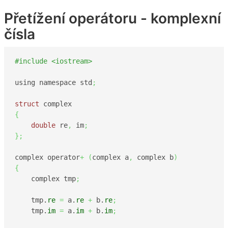
Přetížení operátoru - komplexní
čísla
#include <iostream>
using namespace std
;
struct
{
double
 re
,
 im
;
}
;
complex operator
+
(
complex a
,
 complex b
)
{
    complex tmp
;
    tmp.
re
=
 a.
re
+
 b.
re
;
    tmp.
im
=
 a.
im
+
 b.
im
;