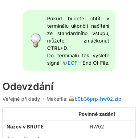
Pokud budete chtít v
terminálu ukončit načítání
ze standardního vstupu,
můžete zmáčkonut
CTRL+D
.
Do termínálu tak vyšlete
signál
EOF
- End Of File.
Odevzdání
Veřejné příklady + Makefile:
b0b36prp-hw02.zip
Povinné zadání
Název v BRUTE
HW02