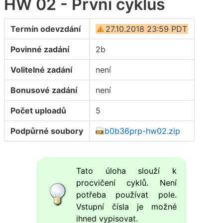
HW 02 - První cyklus
Termín odevzdání
27.10.2018 23:59 PDT
Povinné zadání
2b
Volitelné zadání
není
Bonusové zadání
není
Počet uploadů
5
Podpůrné soubory
b0b36prp-hw02.zip
Tato úloha slouží k
procvičení cyklů. Není
potřeba používat pole.
Vstupní čísla je možné
ihned vypisovat.