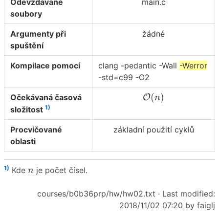
Odevzdávané
main.c
soubory
Argumenty při
žádné
spuštění
Kompilace pomocí
clang -pedantic -Wall
-Werror
-std=c99 -O2
O
(
n
)
(
)
Očekávaná časová
O
n
1)
složitost
Procvičované
základní použití cyklů
oblasti
n
1)
Kde
je počet čísel.
n
courses/b0b36prp/hw/hw02.txt
· Last modified:
2018/11/02 07:20 by
faiglj