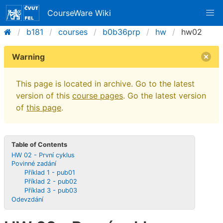
CourseWare Wiki
b181
courses
b0b36prp
hw
hw02
Warning
This page is located in archive. Go to the latest
version of this
course pages
. Go the latest version
of
this page
.
Table of Contents
HW 02 - První cyklus
Povinné zadání
Příklad 1 - pub01
Příklad 2 - pub02
Příklad 3 - pub03
Odevzdání