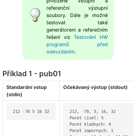
přiložené vstupní a
referenční výstupní
soubory. Dále je možné
testovat také
generátorem a referečním
řešení viz
Testování HW
programů před
odevzdáním
.
Příklad 1 - pub01
Standardní vstup
Očekávaný výstup (stdout)
(stdin)
212 -78 5 16 32
212, -78, 5, 16, 32

Pocet cisel: 5

Pocet kladnych: 4

Pocet zapornych: 1
