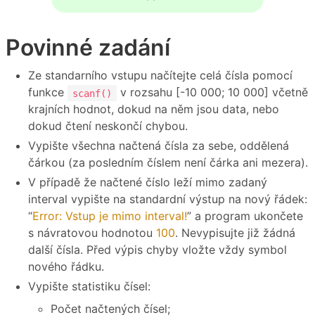
Povinné zadání
Ze standarního vstupu načítejte celá čísla pomocí
funkce
v rozsahu [-10 000; 10 000] včetně
scanf()
krajních hodnot, dokud na něm jsou data, nebo
dokud čtení neskončí chybou.
Vypište všechna načtená čísla za sebe, oddělená
čárkou (za posledním číslem není čárka ani mezera).
V případě že načtené číslo leží mimo zadaný
interval vypište na standardní výstup na nový řádek:
“
Error: Vstup je mimo interval!
” a program ukončete
s návratovou hodnotou
100
. Nevypisujte již žádná
další čísla. Před výpis chyby vložte vždy symbol
nového řádku.
Vypište statistiku čísel:
Počet načtených čísel;