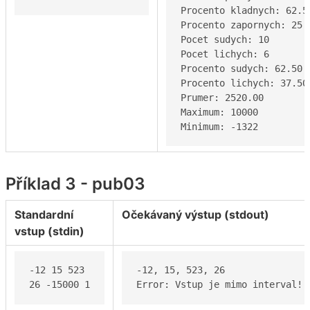
Procento kladnych: 62.50
Procento zapornych: 25.0
Pocet sudych: 10

Pocet lichych: 6

Procento sudych: 62.50

Procento lichych: 37.50

Prumer: 2520.00

Maximum: 10000

Minimum: -1322
Příklad 3 - pub03
Standardní
Očekávaný výstup (stdout)
vstup (stdin)
-12 15 523 

-12, 15, 523, 26

26 -15000 1
Error: Vstup je mimo interval!