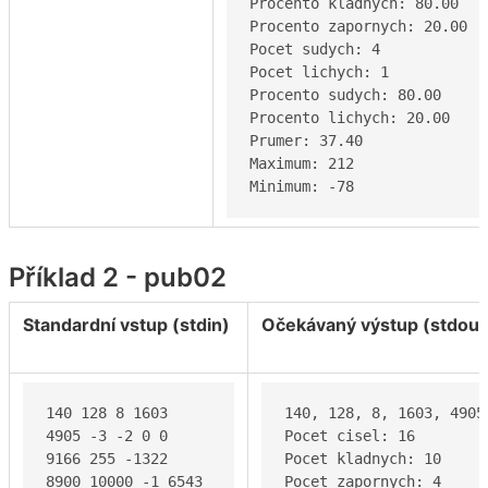
Procento kladnych: 80.00

Procento zapornych: 20.00

Pocet sudych: 4

Pocet lichych: 1

Procento sudych: 80.00

Procento lichych: 20.00

Prumer: 37.40

Maximum: 212

Minimum: -78
Příklad 2 - pub02
Standardní vstup (stdin)
Očekávaný výstup (stdout
140 128 8 1603 

140, 128, 8, 1603, 4905
4905 -3 -2 0 0 

Pocet cisel: 16

9166 255 -1322 

Pocet kladnych: 10

8900 10000 -1 6543 
Pocet zapornych: 4
