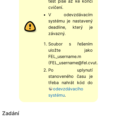
test píše až ke konci
cvičení.
V odevzdávacím
systému je nastavený
deadline, který je
závazný.
Soubor s řešením
uložte jako
FEL_username.m
(FEL_username@fel.cvut.cz).
Po uplynutí
stanoveného času je
třeba nahrát kód do
odevzdávacího
systému
.
Zadání