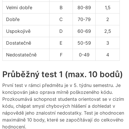
Velmi dobře
B
80-89
1,5
Dobře
C
70-79
2
Uspokojivě
D
60-69
2,5
Dostatečně
E
50-59
3
Nedostatečně
F
0-49
4
Průběžný test 1 (max. 10 bodů)
První test v rámci předmětu je v 5. týdnu semestru. Je
koncipován jako oprava mírně poškozeného kódu.
Prozkoumává schopnost studenta orientovat se v cizím
kódu, chápat smysl chybových hlášení a dohledat v
nápovědě jeho znalostní nedostatky. Test je ohodnocen
maximálně 10 body, které se započítávají do celkového
hodnocení.