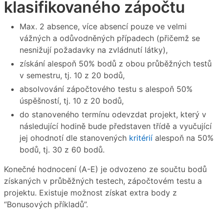
klasifikovaného zápočtu
Max. 2 absence, více absencí pouze ve velmi
vážných a odůvodněných případech (přičemž se
nesnižují požadavky na zvládnutí látky),
získání alespoň 50% bodů z obou průběžných testů
v semestru, tj. 10 z 20 bodů,
absolvování zápočtového testu s alespoň 50%
úspěšností, tj. 10 z 20 bodů,
do stanoveného termínu odevzdat projekt, který v
následující hodině bude představen třídě a vyučující
jej ohodnotí dle stanovených
kritérií
alespoň na 50%
bodů, tj. 30 z 60 bodů.
Konečné hodnocení (A-E) je odvozeno ze součtu bodů
získaných v průběžných testech, zápočtovém testu a
projektu. Existuje možnost získat extra body z
“Bonusových příkladů”.