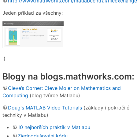
http://www.mathworks.com/matlabcentral/fileexchange
Jeden příklad za všechny:
:)
Blogy na blogs.mathworks.com:
Cleve’s Corner: Cleve Moler on Mathematics and
Computing
(blog tvůrce Matlabu)
Doug's MATLAB Video Tutorials
(základy i pokročilé
techniky v Matlabu)
10 nejhorších praktik v Matlabu
Zjednodušování kódu