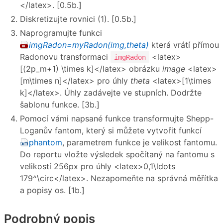
</latex>. [0.5b.]
Diskretizujte rovnici (1). [0.5b.]
Naprogramujte funkci
imgRadon=myRadon(img,theta)
která vrátí přímou
Radonovu transformaci
<latex>
imgRadon
[(2p_m+1) \times k]</latex> obrázku
image
<latex>
[m\times n]</latex> pro úhly
theta
<latex>[1\times
k]</latex>. Úhly zadávejte ve stupních. Dodržte
šablonu funkce. [3b.]
Pomocí vámi napsané funkce transformujte Shepp-
Loganův fantom, který si můžete vytvořit funkcí
phantom
, parametrem funkce je velikost fantomu.
Do reportu vložte výsledek spočítaný na fantomu s
velikostí 256px pro úhly <latex>0,1\ldots
179^\circ</latex>. Nezapomeňte na správná měřítka
a popisy os. [1b.]
Podrobný popis