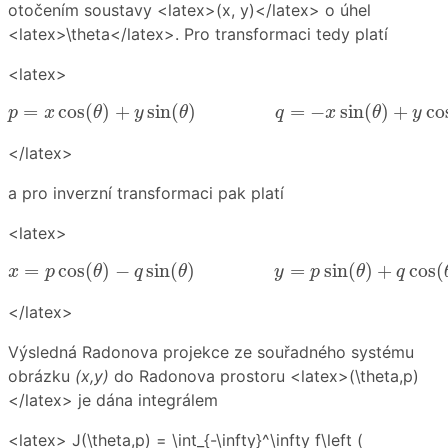
otočením soustavy <latex>(x, y)</latex> o úhel
<latex>\theta</latex>. Pro transformaci tedy platí
<latex>
p
=
x
cos
(
θ
)
+
y
sin
(
θ
)
q
=
−
x
sin
(
θ
)
+
y
cos
(
θ
)
=
cos
(
)
+
sin
(
)
=
−
sin
(
)
+
co
p
x
θ
y
θ
q
x
θ
y
</latex>
a pro inverzní transformaci pak platí
<latex>
x
=
p
cos
(
θ
)
−
q
sin
(
θ
)
y
=
p
sin
(
θ
)
+
q
cos
(
θ
)
=
cos
(
)
−
sin
(
)
=
sin
(
)
+
cos
(
x
p
θ
q
θ
y
p
θ
q
</latex>
Výsledná Radonova projekce ze souřadného systému
obrázku
(x,y)
do Radonova prostoru <latex>(\theta,p)
</latex> je dána integrálem
<latex> J(\theta,p) = \int_{-\infty}^\infty f\left (