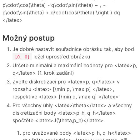
p\cdot\cos(\theta) - q\cdot\sin(\theta) ~ , ~
p\cdot\sin(\theta) + q\cdot\cos(\theta) \right ) dq
</latex>
Možný postup
Je dobré nastavit souřadnice obrázku tak, aby bod
ležel uprostřed obrázku
[0, 0]
Určete minimální a maximální hodnoty pro <latex>p,
q</latex> (1. krok zadání)
Zvolte diskretizaci pro <latex>p, q</latex> v
rozsahu <latex> [\min p, \max p] </latex>,
respektive <latex> [\min q, \max q] </latex>
Pro všechny úhly <latex>\theta</latex> a všechny
diskretizační body <latex>p_h, q_h</latex>
spočtěte <latex>J(\theta,p_h)</latex>
pro uvažované body <latex>p_h, q_h</latex>