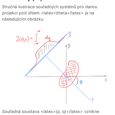
Stručná ilustrace souřadných systémů pro danou
projekci pod úhlem <latex>\theta</latex> je na
následujícím obrázku.
Souřadná soustava <latex>(p, q)</latex> vznikne