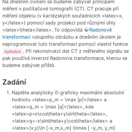
Na dnešním cvičení se budeme zabývat principem
měření v počítačové tomografii (CT). CT pracuje při
měření objektu (v kartézských souřadnicích <latex>x,
y</latex>) pomocí sady projekcí pod různými úhly
<latex>\theta</latex>. To odpovídá
Radonově
transformaci
vstupního obrázku a dnešním úkolem je
naprogramovat tuto transformaci pomocí vlastní funkce
. Při rekonstrukci dat CT z měřeného signálu se
myRadon
pak používá inverzní Radonova transformace, kterou se
budeme zabývat příště.
Zadání
Najděte analyticky či graficky maximální absolutní
hodnotu <latex>p_m = \max |p|</latex> a
<latex>q_m = \max |q|</latex>, kde
<latex>p=x\cos\theta+y\sin\theta</latex>,
<latex>q=-x\sin\theta+y\cos\theta</latex> a
<latex>(x,y)\in [-x_m,x_m] \times [ -y_m, y_m]