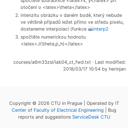
spočtěte souřadnice <latex>x, y</latex> při
otočení o <latex>\theta</latex>
intenzitu obrázku v daném bodě, který nebude
ve většině případů ležet přímo ve středu pixelu,
dostaneme interpolací (funkce
interp2
spočtěte numerickou hodnotu
<latex>J(\theta,p_h)</latex>
courses/a6m33zsl/lab04_ct_fwd.txt
· Last modified:
2018/03/17 10:54 by
herinjan
Copyright © 2026 CTU in Prague | Operated by
IT
Center
of
Faculty of Electrical Engineering
| Bug
reports and suggestions
ServiceDesk CTU