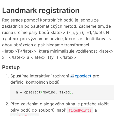
Landmark registration
Registrace pomocí kontrolních bodů je jednou ze
základních poloautomatických metod. Začneme tím, že
ručně určíme páry bodů <latex> (x_i, y_i), i=1, \ldots N
</latex> pro významné pozice, které lze identifikovat v
obou obrázcích a pak hledáme transformaci
<latex>T</latex>, která minimalizuje vzdálenost <latex>
x_i </latex> a <latex> T(y_i) </latex>.
Postup
Spustíme interaktivní rozhraní
cpselect
pro
definici kontrolních bodů
h = cpselect
(
moving, fixed
)
;
Před zavřením dialogového okna je potřeba uložit
páry bodů do souborů, např
a
fixedPoints