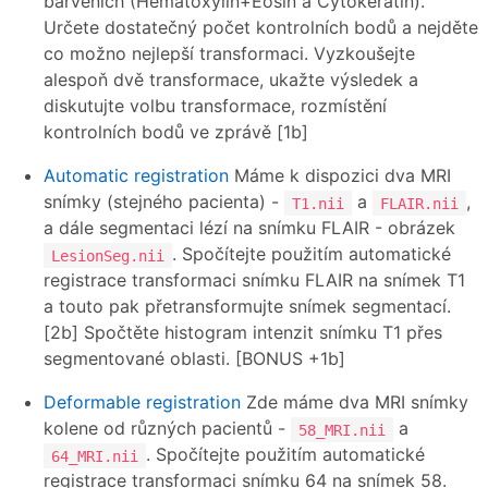
barveních (Hematoxylin+Eosin a Cytokeratin).
Určete dostatečný počet kontrolních bodů a nejděte
co možno nejlepší transformaci. Vyzkoušejte
alespoň dvě transformace, ukažte výsledek a
diskutujte volbu transformace, rozmístění
kontrolních bodů ve zprávě [1b]
Automatic registration
Máme k dispozici dva MRI
snímky (stejného pacienta) -
a
,
T1.nii
FLAIR.nii
a dále segmentaci lézí na snímku FLAIR - obrázek
. Spočítejte použitím automatické
LesionSeg.nii
registrace transformaci snímku FLAIR na snímek T1
a touto pak přetransformujte snímek segmentací.
[2b] Spočtěte histogram intenzit snímku T1 přes
segmentované oblasti. [BONUS +1b]
Deformable registration
Zde máme dva MRI snímky
kolene od různých pacientů -
a
58_MRI.nii
. Spočítejte použitím automatické
64_MRI.nii
registrace transformaci snímku 64 na snímek 58.