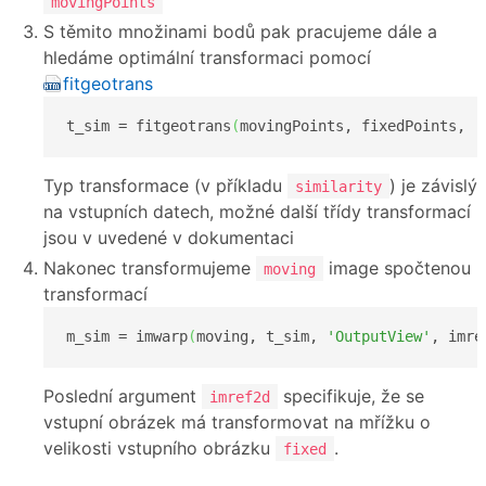
movingPoints
S těmito množinami bodů pak pracujeme dále a
hledáme optimální transformaci pomocí
fitgeotrans
t_sim = fitgeotrans
(
movingPoints, fixedPoints, 
'
Typ transformace (v příkladu
) je závislý
similarity
na vstupních datech, možné další třídy transformací
jsou v uvedené v dokumentaci
Nakonec transformujeme
image spočtenou
moving
transformací
m_sim = imwarp
(
moving, t_sim, 
'OutputView'
, imre
Poslední argument
specifikuje, že se
imref2d
vstupní obrázek má transformovat na mřížku o
velikosti vstupního obrázku
.
fixed