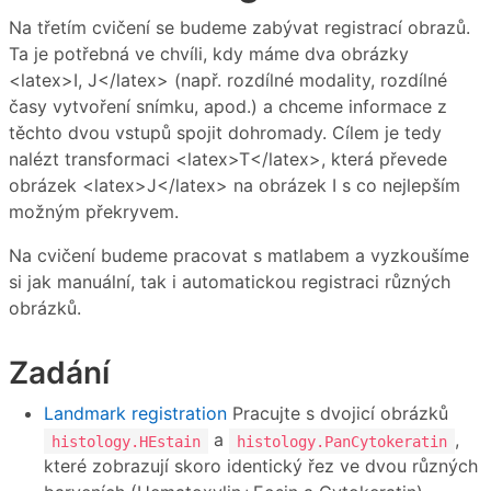
Na třetím cvičení se budeme zabývat registrací obrazů.
Ta je potřebná ve chvíli, kdy máme dva obrázky
<latex>I, J</latex> (např. rozdílné modality, rozdílné
časy vytvoření snímku, apod.) a chceme informace z
těchto dvou vstupů spojit dohromady. Cílem je tedy
nalézt transformaci <latex>T</latex>, která převede
obrázek <latex>J</latex> na obrázek I s co nejlepším
možným překryvem.
Na cvičení budeme pracovat s matlabem a vyzkoušíme
si jak manuální, tak i automatickou registraci různých
obrázků.
Zadání
Landmark registration
Pracujte s dvojicí obrázků
a
,
histology.HEstain
histology.PanCytokeratin
které zobrazují skoro identický řez ve dvou různých