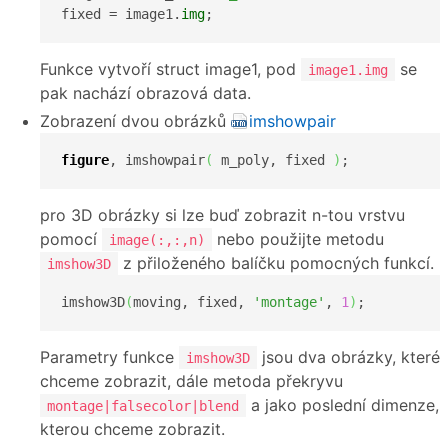
fixed = image1.
img
;
Funkce vytvoří struct image1, pod
se
image1.img
pak nachází obrazová data.
Zobrazení dvou obrázků
imshowpair
figure
, imshowpair
(
 m_poly, fixed 
)
;
pro 3D obrázky si lze buď zobrazit n-tou vrstvu
pomocí
nebo použijte metodu
image(:,:,n)
z přiloženého balíčku pomocných funkcí.
imshow3D
imshow3D
(
moving, fixed, 
'montage'
, 
1
)
;
Parametry funkce
jsou dva obrázky, které
imshow3D
chceme zobrazit, dále metoda překryvu
a jako poslední dimenze,
montage|falsecolor|blend
kterou chceme zobrazit.