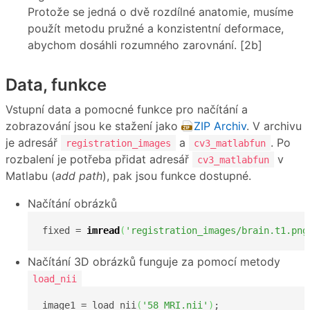
Protože se jedná o dvě rozdílné anatomie, musíme
použít metodu pružné a konzistentní deformace,
abychom dosáhli rozumného zarovnání. [2b]
Data, funkce
Vstupní data a pomocné funkce pro načítání a
zobrazování jsou ke stažení jako
ZIP Archiv
. V archivu
je adresář
a
. Po
registration_images
cv3_matlabfun
rozbalení je potřeba přidat adresář
v
cv3_matlabfun
Matlabu (
add path
), pak jsou funkce dostupné.
Načítání obrázků
fixed = 
imread
(
'registration_images/brain.t1.png
Načítání 3D obrázků funguje za pomocí metody
load_nii
image1 = load_nii
(
'58_MRI.nii'
)
;
