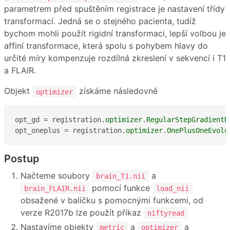
parametrem před spuštěním registrace je nastavení třídy
transformací. Jedná se o stejného pacienta, tudíž
bychom mohli použít rigidní transformaci, lepší volbou je
affiní transformace, která spolu s pohybem hlavy do
určité míry kompenzuje rozdílná zkreslení v sekvencí i T1
a FLAIR.
Objekt
získáme následovně
optimizer
opt_gd = registration.
optimizer
.
RegularStepGradientD
opt_oneplus = registration.
optimizer
.
OnePlusOneEvolu
Postup
Načteme soubory
a
brain_T1.nii
pomocí funkce
brain_FLAIR.nii
load_nii
obsažené v balíčku s pomocnými funkcemi, od
verze R2017b lze použít příkaz
niftyread
Nastavíme objekty
a
a
metric
optimizer