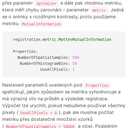
přes parametr
a dále pak vhodnou metriku,
optimizer
která měří chybu zarovnání – parameter
. Jedná
metric
se o snímky s rozdílnými kontrasty, proto použijeme
metriku
MutualInformation
  registration.
metric
.
MattesMutualInformation
  Properties:

    NumberOfSpatialSamples: 
500
     NumberOfHistogramBins: 
50
              UseAllPixels: 
1
Nastavení parametrů uvedených pod
Properties
speficikují, jakým způsobem se metrika vyhodnocuje a
má výrazný vliv na průběh a výsledek registrace.
Výpočet lze urychlit, pokud nebudeme používat všechny
pixely (
), pak ale musíme počítat
UseAllPixels = 0
metriku přes dostatečné množství vzorků
(
a více). Posledním
NumberOfSpatialSamples = 50000