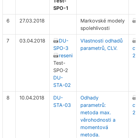
Test-
SPO-1
6
27.03.2018
Markovské modely
spolehlivosti
7
03.04.2018
DU-
Vlastnosti odhadů
SPO-3
parametrů, CLV.
cv
reseni
2
Test-
SPO-2
DU-
STA-02
8
10.04.2018
DU-
Odhady
STA-03
parametrů:
cv
metoda max.
2
věrohodnosti a
momentová
metoda.