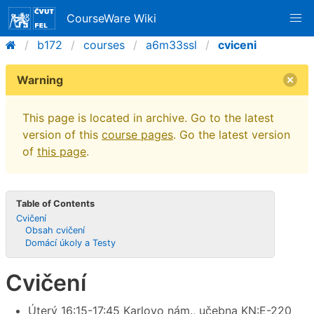
CourseWare Wiki
b172
courses
a6m33ssl
cviceni
Warning
This page is located in archive. Go to the latest
version of this
course pages
. Go the latest version
of
this page
.
Table of Contents
Cvičení
Obsah cvičení
Domácí úkoly a Testy
Cvičení
Úterý 16:15-17:45 Karlovo nám., učebna KN:E-220