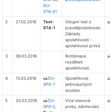
DU-
STA-01
2
27.02.2018
Test-
Vstupní test z
STA-1
pravděpodobnosti.
Základy
spolehlivosti -
spolehlivost prvků
3
06.03.2018
Kombinace
rozdělení
spolehlivosti.
4
13.03.2018
DU-
Spolehlivost
SPO-1
jednoduchých
soustav.
5
20.03.2018
DU-
Více-stavové
SPO-2
,
prvky, zálohování.