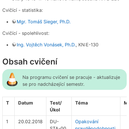
Cvičící - statistika:
Mgr. Tomáš Sieger, Ph.D.
Cvičící - spolehlivost:
Ing. Vojtěch Vonásek, Ph.D.
, KN:E-130
Obsah cvičení
Na programu cvičení se pracuje - aktualizuje
se pro nadcházející semestr.
T
Datum
Test/
Téma
Ma
Úkol
1
20.02.2018
DU-
Opakování
STA-00,
pravděpodobnosti.