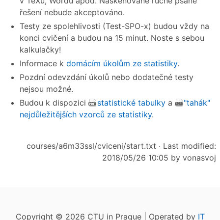
v TeXu, Wordu apod. Naskenované ručně psané
řešení nebude akceptováno.
Testy ze spolehlivosti (Test-SPO-x) budou vždy na
konci cvičení a budou na 15 minut. Noste s sebou
kalkulačky!
Informace k
domácím úkolům ze statistiky
.
Pozdní odevzdání úkolů nebo dodatečné testy
nejsou možné.
Budou k dispozici
statistické tabulky
a
"tahák"
nejdůležitějších vzorců ze statistiky
.
courses/a6m33ssl/cviceni/start.txt
· Last modified:
2018/05/26 10:05 by
vonasvoj
Copyright © 2026 CTU in Prague | Operated by
IT