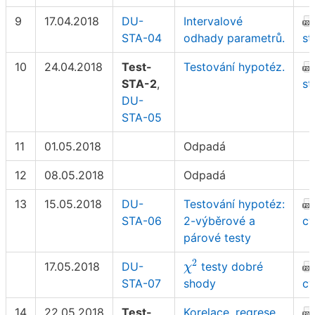
9
17.04.2018
DU-
Intervalové
STA-04
odhady parametrů.
st
10
24.04.2018
Test-
Testování hypotéz.
STA-2
,
st
DU-
STA-05
11
01.05.2018
Odpadá
12
08.05.2018
Odpadá
13
15.05.2018
DU-
Testování hypotéz:
STA-06
2-výběrové a
cv
párové testy
χ
2
2
17.05.2018
DU-
testy dobré
χ
STA-07
shody
cv
14
22.05.2018
Test-
Korelace, regrese.