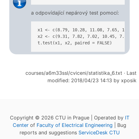
a odpovídající nepárový test pomocí:
x1 <- c(8.79, 10.28, 11.08, 7.65, 10.43, 
x2 <- c(9.31, 7.82, 7.02, 10.45, 7.67, 7.
t.test(x1, x2, paired = FALSE)
courses/a6m33ssl/cviceni/statistika_6.txt
· Last
modified: 2018/04/23 14:13 by
xposik
Copyright © 2026 CTU in Prague | Operated by
IT
Center
of
Faculty of Electrical Engineering
| Bug
reports and suggestions
ServiceDesk CTU