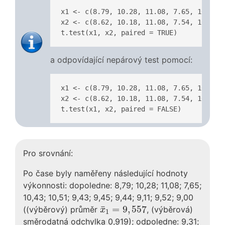
x1 <- c(8.79, 10.28, 11.08, 7.65, 10.43, 
x2 <- c(8.62, 10.18, 11.08, 7.54, 10.28, 
t.test(x1, x2, paired = TRUE)
a odpovídající nepárový test pomocí:
x1 <- c(8.79, 10.28, 11.08, 7.65, 10.43, 
x2 <- c(8.62, 10.18, 11.08, 7.54, 10.28, 
t.test(x1, x2, paired = FALSE)
Pro srovnání:
Po čase byly naměřeny následující hodnoty
výkonnosti: dopoledne: 8,79; 10,28; 11,08; 7,65;
10,43; 10,51; 9,43; 9,45; 9,44; 9,11; 9,52; 9,00
x
¯
1
=
9
,
557
¯
=
9
,
557
((výběrový) průměr
, (výběrová)
x
1
směrodatná odchylka 0,919); odpoledne: 9,31;