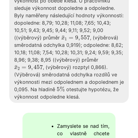
výkonnost po obědě klesá. U pracovníků
sleduje výkonnost dopoledne a odpoledne.
Byly naměřeny následující hodnoty výkonnosti:
dopoledne: 8,79; 10,28; 11,08; 7,65; 10,43;
10,51; 9,43; 9,45; 9,44; 9,11; 9,52; 9,00
x
¯
1
=
9
,
557
¯
=
9
,
557
((výběrový) průměr
, (výběrová)
x
1
směrodatná odchylka 0,919); odpoledne: 8,62;
10,18; 11,08; 7,54; 10,28; 10,31; 9,24; 9,59; 9,35;
8,96; 9,38; 8,95 ((výběrový) průměr
x
¯
2
=
9
,
457
¯
=
9
,
457
, (výběrový) rozptyl 0,866).
x
2
(Výběrová) směrodatná odchylka rozdílů ve
výkonnosti mezi odpolednem a dopolednem je
5
%
5
%
0,095. Na hladině
otestujte hypotézu, že
výkonnost odpoledne klesá.
Zamyslete se nad tím,
co vlastně chcete