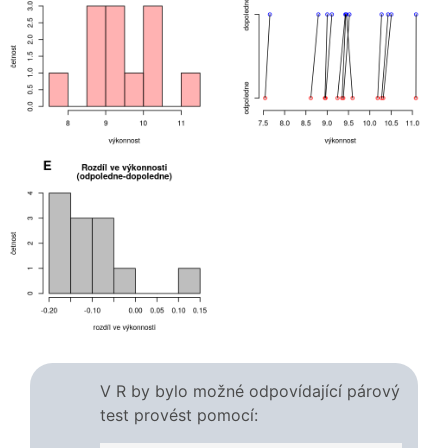
V R by bylo možné odpovídající párový
test provést pomocí: