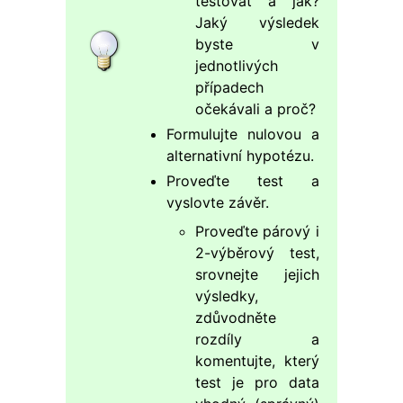
testovat a jak?
Jaký výsledek
byste v
jednotlivých
případech
očekávali a proč?
Formulujte nulovou a
alternativní hypotézu.
Proveďte test a
vyslovte závěr.
Proveďte párový i
2-výběrový test,
srovnejte jejich
výsledky,
zdůvodněte
rozdíly a
komentujte, který
test je pro data