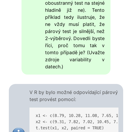
oboustranný test na stejné
hladině již ne). Tento
příklad tedy ilustruje, že
ne vždy musí platit, že
párový test je silnější, než
2-výběrový. Dovedli byste
říci, proč tomu tak v
tomto případě je? (Uvažte
zdroje variability v
datech.)
V R by bylo možné odpovídající párový
test provést pomocí:
x1 <- c(8.79, 10.28, 11.08, 7.65, 10.43, 
x2 <- c(9.31, 7.82, 7.02, 10.45, 7.67, 7.
t.test(x1, x2, paired = TRUE)