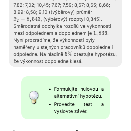
7,82; 7,02; 10,45; 7,67; 7,59; 8,67; 8,65; 8,66;
8,99; 8,58; 9,10 ((výběrový) průměr
x
¯
2
=
8
,
543
¯
=
8
,
543
, (výběrový) rozptyl 0,845).
x
2
Směrodatná odchylka rozdílů ve výkonnosti
1
,
836
1
,
836
mezi odpolednem a dopolednem je
.
Nyní prozradíme, že výkonnosti byly
naměřeny u stejných pracovníků dopoledne i
5
%
5
%
odpoledne. Na hladině
otestujte hypotézu,
že výkonnost odpoledne klesá.
Formulujte nulovou a
alternativní hypotézu.
Proveďte test a
vyslovte závěr.