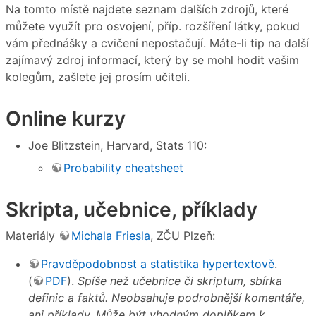
Na tomto místě najdete seznam dalších zdrojů, které
můžete využít pro osvojení, příp. rozšíření látky, pokud
vám přednášky a cvičení nepostačují. Máte-li tip na další
zajímavý zdroj informací, který by se mohl hodit vašim
kolegům, zašlete jej prosím učiteli.
Online kurzy
Joe Blitzstein, Harvard, Stats 110:
Probability cheatsheet
Skripta, učebnice, příklady
Materiály
Michala Friesla
, ZČU Plzeň:
Pravděpodobnost a statistika hypertextově
.
(
PDF
).
Spíše než učebnice či skriptum, sbírka
definic a faktů. Neobsahuje podrobnější komentáře,
ani příklady. Může být vhodným doplňkem k