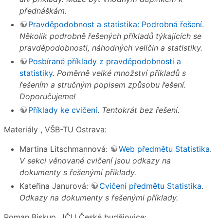
přednáškám.
Pravděpodobnost a statistika: Podrobná řešení
.
Několik podrobně řešených příkladů týkajících se
pravděpodobnosti, náhodných veličin a statistiky.
Posbírané příklady z pravděpodobnosti a
statistiky
.
Poměrně velké množství příkladů s
řešením a stručným popisem způsobu řešení.
Doporučujeme!
Příklady ke cvičení
.
Tentokrát bez řešení.
Materiály , VŠB-TU Ostrava:
Martina Litschmannová:
Web předmětu Statistika
.
V sekci věnované cvičení jsou odkazy na
dokumenty s řešenými příklady.
Kateřina Janurová:
Cvičení předmětu Statistika
.
Odkazy na dokumenty s řešenými příklady.
Roman Biskup, JČU České budějovice: