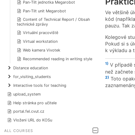
Prakti
Pan-Tilt jednotka Megarobot
Pan-Tilt unit Megarobot
Ve většině ú
kód (napříkl
Content of Technical Report / Obsah
technické zprávy
pauzu. Tak za
Virtuální pracoviště
Kolegové stu
Virtual workstation
Pokud si s ú
k výkladu a 
Web kamera Vivotek
Recommended reading in writing style
1)
V případě 
Distance education
než začnete 
for_visiting_students
2)
Toto opako
zaznamenány
Interactive tools for teaching
upload_system
Help stránka pro učitele
portal.fel.cvut.cz
Vloženi URL do KOSu
ALL COURSES