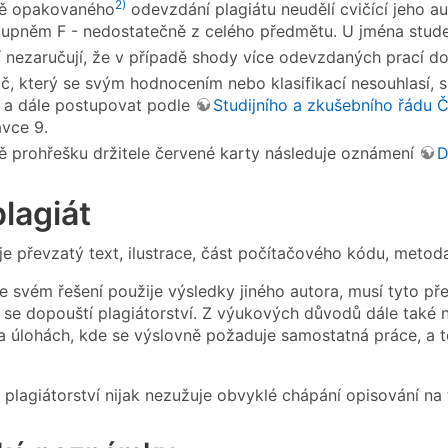
2)
dě opakovaného
odevzdání plagiátu neudělí cvičící jeho au
tupněm F - nedostatečně z celého předmětu. U jména stude
í nezaručují, že v případě shody více odevzdaných prací dok
č, který se svým hodnocením nebo klasifikací nesouhlasí, 
e, a dále postupovat podle
Studijního a zkušebního řádu
avce 9.
ě prohřešku držitele červené karty následuje oznámení
D
plagiát
je převzatý text, ilustrace, část počítačového kódu, metoda
e svém řešení použije výsledky jiného autora, musí tyto p
k se dopouští plagiátorství. Z výukových důvodů dále také 
 úlohách, kde se výslovně požaduje samostatná práce, a to
 plagiátorství nijak nezužuje obvyklé chápání opisování na 