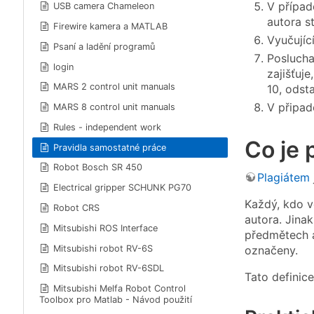
V přípa
USB camera Chameleon
autora s
Firewire kamera a MATLAB
Vyučujíc
Psaní a ladění programů
Poslucha
login
zajišťuj
MARS 2 control unit manuals
10, odst
V připad
MARS 8 control unit manuals
Rules - independent work
Co je 
Pravidla samostatné práce
Robot Bosch SR 450
Plagiátem
Electrical gripper SCHUNK PG70
Každý, kdo v
Robot CRS
autora. Jina
Mitsubishi ROS Interface
předmětech a
Mitsubishi robot RV-6S
označeny.
Mitsubishi robot RV-6SDL
Tato definice
Mitsubishi Melfa Robot Control
Toolbox pro Matlab - Návod použití