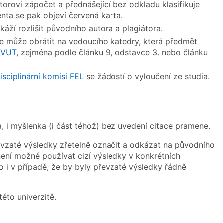
torovi zápočet a přednášející bez odkladu klasifikuje
nta se pak objeví červená karta.
áží rozlišit původního autora a plagiátora.
se může obrátit na vedoucího katedry, která předmět
 ČVUT
, zejména podle článku 9, odstavce 3. nebo článku
isciplinární komisi FEL
se žádostí o vyloučení ze studia.
, i myšlenka (i část téhož) bez uvedení citace pramene.
řevzaté výsledky zřetelně označit a odkázat na původního
není možné používat cizí výsledky v konkrétních
 i v případě, že by byly převzaté výsledky řádně
této univerzitě.