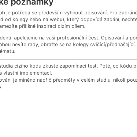
cké poznámky
loh je potřeba se především vyhnout opisování. Pro zabráně
ad od kolegy nebo na webu), který odpovídá zadání, nechte
mezíte přílišné inspiraci cizím dílem.
denti, apelujeme na vaši profesionální čest. Opisování a p
lohou nevíte rady, obraťte se na kolegy cvičící/přednášejí
tématu.
studia cizího kódu zkuste zapomínací test. Poté, co kódu p
s vlastní implementací.
vání je míněno napříč předměty v celém studiu, nikoli pou
.