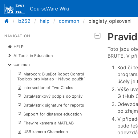
CourseWare Wiki
b252
help
common
plagiaty_opisovani
Pravid
NAVIGATION
HELP
Toto jsou ob
BRUTE. V pří
AI Tools in Education
common
Kód či t
programá
Marocon: BlueBot Robot Control
Toolbox pro Matlab - Návod použití
účely je
Intersection of Two Circles
Výše uve
GitHub C
DataMatrixový podpis do zpráv
Odevzdan
DataMatrix signature for reports
po zřejm
Support for distance education
V případ
Firewire kamera a MATLAB
bude řeš
odevzdán
USB kamera Chameleon