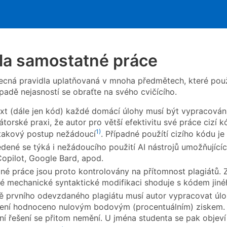
la samostatné práce
ecná pravidla uplatňovaná v mnoha předmětech, které použ
padě nejasností se obraťte na svého cvičícího.
ext (dále jen kód) každé domácí úlohy musí být vypracová
torské praxi, že autor pro větší efektivitu své práce cizí 
1)
 takový postup nežádoucí
. Případné použítí cizího kódu j
dené se týká i nežádoucího použití AI nástrojů umožňujíc
opilot, Google Bard, apod.
é práce jsou proto kontrolovány na přítomnost plagiátů. Z
é mechanické syntaktické modifikaci shoduje s kódem jinéh
ě prvního odevzdaného plagiátu musí autor vypracovat úloh
ení hodnoceno nulovým bodovým (procentuálním) ziskem. 
í řešení se přitom nemění. U jména studenta se pak objeví 