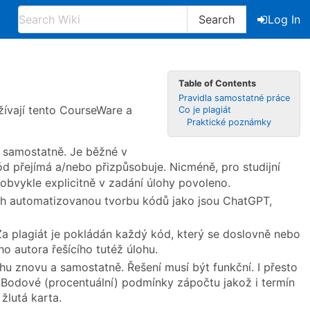
Search
Log In
Table of Contents
Pravidla samostatné práce
ívají tento CourseWare a
Co je plagiát
Praktické poznámky
n samostatně. Je běžné v
kód přejímá a/nebo přizpůsobuje. Nicméně, pro studijní
e obvykle explicitně v zadání úlohy povoleno.
ích automatizovanou tvorbu kódů jako jsou ChatGPT,
a plagiát je pokládán každý kód, který se doslovně nebo
o autora řešícího tutéž úlohu.
u znovu a samostatně. Řešení musí být funkční. I přesto
Bodové (procentuální) podmínky zápočtu jakož i termín
žlutá karta.