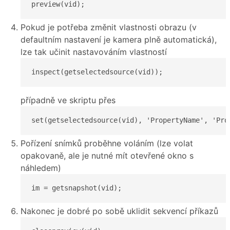
preview(vid);
Pokud je potřeba změnit vlastnosti obrazu (v
defaultním nastavení je kamera plně automatická),
lze tak učinit nastavováním vlastností
inspect(getselectedsource(vid));
případně ve skriptu přes
set(getselectedsource(vid), 'PropertyName', 'Pro
Pořízení snímků proběhne voláním (lze volat
opakovaně, ale je nutné mít otevřené okno s
náhledem)
im = getsnapshot(vid);
Nakonec je dobré po sobě uklidit sekvencí příkazů