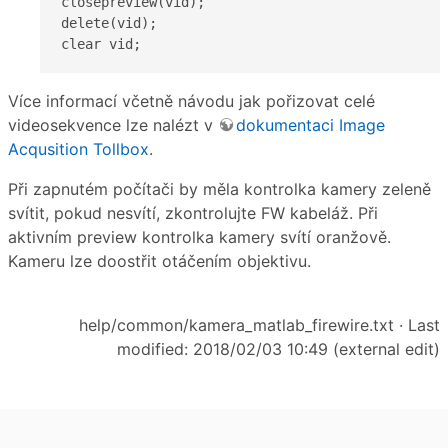
closepreview(vid);

delete(vid);

clear vid;
Více informací včetně návodu jak pořizovat celé
videosekvence lze nalézt v
dokumentaci Image
Acqusition Tollbox
.
Při zapnutém počítači by měla kontrolka kamery zeleně
svítit, pokud nesvítí, zkontrolujte FW kabeláž. Při
aktivním preview kontrolka kamery svítí oranžově.
Kameru lze doostřit otáčením objektivu.
help/common/kamera_matlab_firewire.txt
· Last
modified: 2018/02/03 10:49 (external edit)