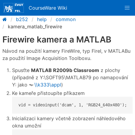
CourseWare Wiki
b252
help
common
kamera_matlab_firewire
Firewire kamera a MATLAB
Návod na použití kamery FireWire, typ FireI, v MATLABu
za použití Image Acquisition Toolboxu.
Spusťte
MATLAB R2009b Classroom
z plochy
(případně z Y:\SOFT95\MATLAB79 po namapování
Y: jako
\\k333\appl
)
Ke kameře přistoupíte příkazem
vid = videoinput('dcam', 1, 'RGB24_640x480');
Inicializaci kamery včetně zobrazení náhledového
okna umožní