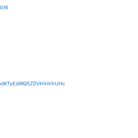
2016
88ahpdKTyEdWQ5ZDVHVm1rUHc