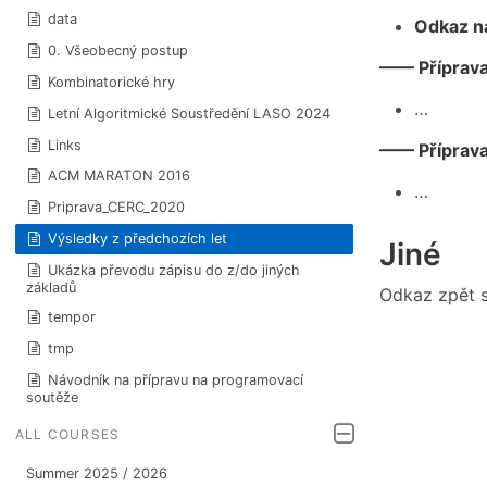
data
Odkaz na
0. Všeobecný postup
—— Příprav
Kombinatorické hry
…
Letní Algoritmické Soustředění LASO 2024
Links
—— Příprava
ACM MARATON 2016
…
Priprava_CERC_2020
Výsledky z předchozích let
Jiné
Ukázka převodu zápisu do z/do jiných
základů
Odkaz zpět 
tempor
tmp
Návodník na přípravu na programovací
soutěže
ALL COURSES
Summer 2025 / 2026