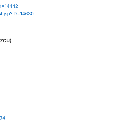
ID=14442
st.jsp?ID=14630
 ZCU)
294