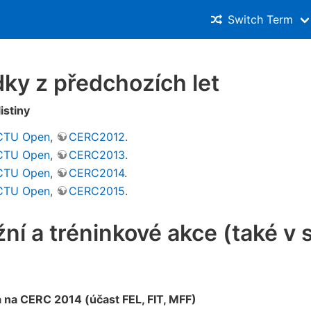
Switch Term
ky z předchozích let
istiny
CTU Open
,
CERC2012
.
CTU Open
,
CERC2013
.
CTU Open
,
CERC2014
.
CTU Open
,
CERC2015
.
ní a tréninkové akce (také v 
 na CERC 2014 (účast FEL, FIT, MFF)