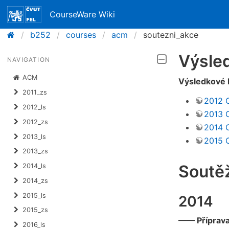
CourseWare Wiki
b252
courses
acm
soutezni_akce
Výsled
NAVIGATION
ACM
Výsledkové l
2011_zs
2012 
2012_ls
2013 
2012_zs
2014 
2013_ls
2015 
2013_zs
Soutěž
2014_ls
2014_zs
2015_ls
2014
2015_zs
—— Příprava
2016_ls