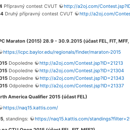
4
Přípravný contest CVUT
http://a2oj.com/Contest.jsp?
14
Druhý přípravný contest CVUT
http://a2oj.com/Conte
 Maraton (2015) 28.9 - 30.9.2015 (účast FEL, FIT, MFF,
https://icpc.baylor.edu/regionals/finder/maraton-2015
015
Dopoledne
http://a2oj.com/Contest.jsp?ID=21213
015
Dopoledne
http://a2oj.com/Contest.jsp?ID=21304
015
Dopoledne
http://a2oj.com/Contest.jsp?ID=21343
015
Odpoledne
http://a2oj.com/Contest.jsp?ID=21337
th America Qualifier 2015 (účast FEL)
https://naq15.kattis.com/
15
, standings:
https://naq15.kattis.com/standings?filter=
 na CTU Open 2015 (účast FEL, FIT, MFF?)