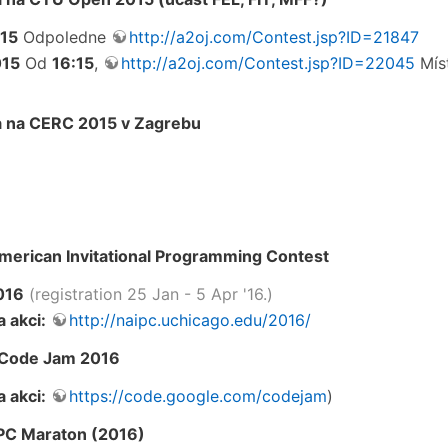
015
Odpoledne
http://a2oj.com/Contest.jsp?ID=21847
015
Od
16:15
,
http://a2oj.com/Contest.jsp?ID=22045
Míst
 na CERC 2015 v Zagrebu
erican Invitational Programming Contest
016
(registration 25 Jan - 5 Apr '16.)
 akci:
http://naipc.uchicago.edu/2016/
Code Jam 2016
 akci:
https://code.google.com/codejam
)
C Maraton (2016)