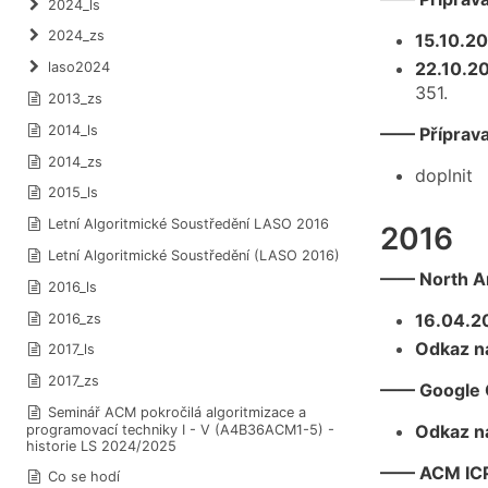
2024_ls
2024_zs
15.10.2
22.10.2
laso2024
351.
2013_zs
2014_ls
—— Příprava
2014_zs
doplnit
2015_ls
Letní Algoritmické Soustředění LASO 2016
2016
Letní Algoritmické Soustředění (LASO 2016)
—— North Am
2016_ls
16.04.2
2016_zs
Odkaz na
2017_ls
2017_zs
—— Google 
Seminář ACM pokročilá algoritmizace a
Odkaz na
programovací techniky I - V (A4B36ACM1-5) -
historie LS 2024/2025
—— ACM ICP
Co se hodí