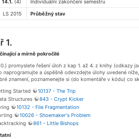
14.1.
(4)
Individuální zakončení semestru
LS 2015
Průběžný stav
 1.
čínající a mírně pokročilé
10.) promyslete řešení úloh z kap 1. až 4. z knihy (odkazy 
naprogramujte a úspěšně odevzdejte úlohy uvedené níže, 
obré znamení, poznamenejte si (do komentáře v kódu) co skř
etting Started
10137 - The Trip
ata Structures
843 - Crypt Kicker
tring
10132 - File Fragmentation
orting
10026 - Shoemaker's Problem
acktracking
861 - Little Bishops
tatní