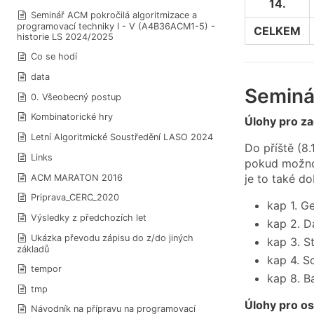
14.
Seminář ACM pokročilá algoritmizace a
programovací techniky I - V (A4B36ACM1-5) -
CELKEM
historie LS 2024/2025
Co se hodí
data
Seminář
0. Všeobecný postup
Kombinatorické hry
Úlohy pro za
Letní Algoritmické Soustředění LASO 2024
Do příště (8.
Links
pokud možno 
je to také d
ACM MARATON 2016
Priprava_CERC_2020
kap 1. G
Výsledky z předchozích let
kap 2. D
Ukázka převodu zápisu do z/do jiných
kap 3. S
základů
kap 4. S
tempor
kap 8. B
tmp
Úlohy pro os
Návodník na přípravu na programovací