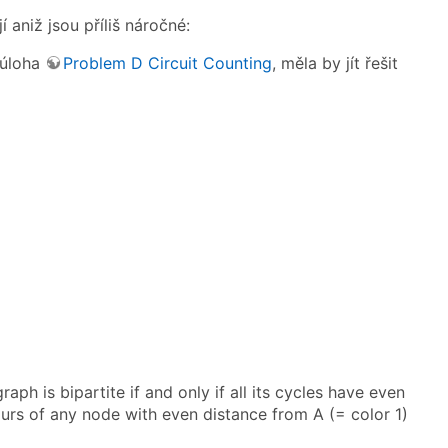
 aniž jsou příliš náročné:
 úloha
Problem D Circuit Counting
, měla by jít řešit
graph is bipartite if and only if all its cycles have even
urs of any node with even distance from A (= color 1)