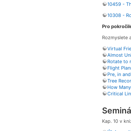
10459 - T
10308 - Ro
Pro pokročilé
Rozmyslete a
Virtual Fri
Almost Un
Rotate to 
Flight Pla
Pre, in an
Tree Recon
How Many 
Critical Li
Seminá
Kap. 10 v kni