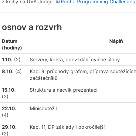
y z knihy na UVA Judge:
Root :: Programming Challenges 
 osnov a rozvrh
Datum
Náplň
(hodiny)
1.10.
(2)
Servery, konta, odevzdání cvičné úlohy
8.10.
(4)
Kap. 9, průchody grafem, příprava soutěžící
začátečníků
15.10.
Struktura a nácvik prezentací
(2)
22.10.
Minisoutěž I
(4)
29.10.
Kap. 11, DP základy i pokročilejší
(2)