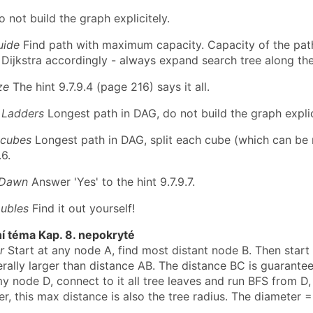
 not build the graph explicitely.
uide
Find path with maximum capacity. Capacity of the path
 Dijkstra accordingly - always expand search tree along th
ze
The hint 9.7.9.4 (page 216) says it all.
 Ladders
Longest path in DAG, do not build the graph explic
 cubes
Longest path in DAG, split each cube (which can be r
.6.
 Dawn
Answer 'Yes' to the hint 9.7.9.7.
ubles
Find it out yourself!
ní téma Kap. 8. nepokryté
r
Start at any node A, find most distant node B. Then start 
ally larger than distance AB. The distance BC is guaranteed
 node D, connect to it all tree leaves and run BFS from D,
er, this max distance is also the tree radius. The diameter =