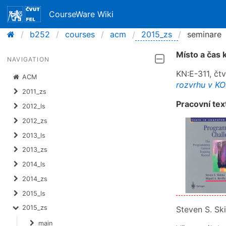
CourseWare Wiki
b252
courses
acm
2015_zs
seminare
Místo a čas 
NAVIGATION
KN:E-311, čtv
ACM
rozvrhu v K
2011_zs
Pracovní tex
2012_ls
2012_zs
2013_ls
2013_zs
2014_ls
2014_zs
2015_ls
2015_zs
Steven S. Sk
main