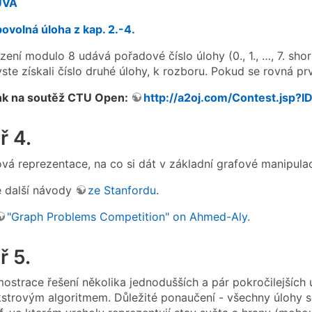
UVA
bovolná úloha z kap. 2.-4.
zení modulo 8 udává pořadové číslo úlohy (0., 1., …, 7. sho
ste získali číslo druhé úlohy, k rozboru. Pokud se rovná pr
ink na soutěž CTU Open:
http://a2oj.com/Contest.jsp?
ř 4.
ová reprezentace, na co si dát v základní grafové manipulac
é další návody
ze Stanfordu
.
"Graph Problems Competition" on Ahmed-Aly.
ř 5.
ostrace řešení několika jednodušších a pár pokročilejších 
strovým algoritmem. Důležité ponaučení - všechny úlohy se