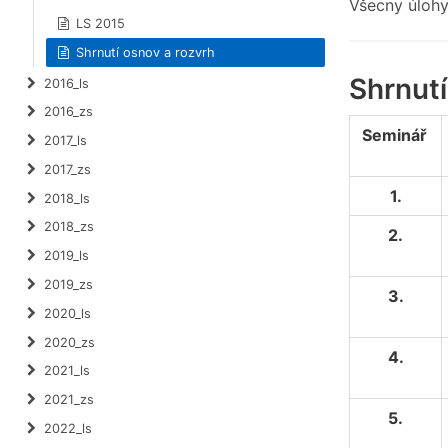
Všecny úloh
LS 2015
Shrnutí osnov a rozvrh
Shrnutí
2016_ls
2016_zs
Seminář
2017_ls
2017_zs
1.
2018_ls
2018_zs
2.
2019_ls
2019_zs
3.
2020_ls
2020_zs
4.
2021_ls
2021_zs
5.
2022_ls