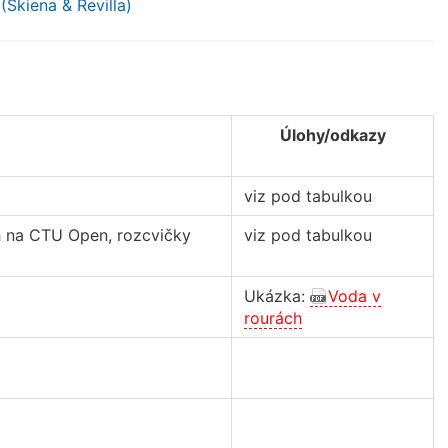
(Skiena & Revilla)
Úlohy/odkazy
viz pod tabulkou
ch na CTU Open, rozcvičky
viz pod tabulkou
Ukázka:
Voda v
rourách