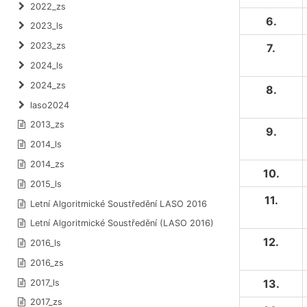
2022_zs
6.
2023_ls
2023_zs
7.
2024_ls
2024_zs
8.
laso2024
2013_zs
9.
2014_ls
2014_zs
10.
2015_ls
11.
Letní Algoritmické Soustředění LASO 2016
Letní Algoritmické Soustředění (LASO 2016)
12.
2016_ls
2016_zs
13.
2017_ls
2017_zs