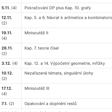
5.11.
(4)
Pokračování DP plus Kap. 10. grafy
12.11.
Kap. 5. a 6. Návrat k aritmetice a kombinatori
(2)
19.11.
Minisoutěž II
(4)
26.11.
Kap. 7. teorie čísel
(2)
3.12.
(4)
Kap. 12. a 14. Výpočetní geometrie, mřížky
10.12.
Nezařazená témata, singulární úlohy
(2)
17.12.
Minisoutěž III
(4)
7.1.
(2)
Opakování a doplnění restů