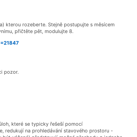
ra) kterou rozeberte. Stejně postupujte s měsícem
vnímu, přičtěte pět, modulujte 8.
ID=21847
i pozor.
úloh, které se typicky řešeší pomocí
, redukují na prohledávání stavového prostoru -