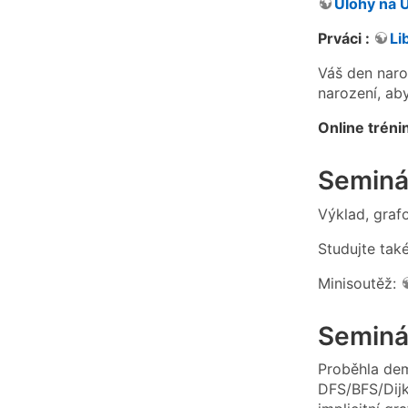
Úlohy na 
Prváci :
Li
Váš den naro
narození, aby
Online trén
Seminá
Výklad, graf
Studujte tak
Minisoutěž:
Seminá
Proběhla dem
DFS/BFS/Dijk