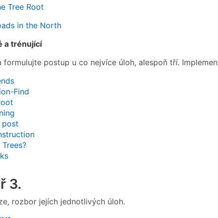
he Tree Root
ads in the North
 a trénující
 formulujte postup u co nejvíce úloh, alespoň tří. Implemen
ends
ion-Find
root
nning
d post
struction
Trees?
nks
ř 3.
ze, rozbor jejích jednotlivých úloh.