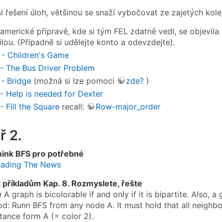
 řešení úloh, většinou se snaží vybočovat ze zajetých kolejí
americké přípravě, kde si tým FEL zdatně vedl, se objevila
ilou. (Případně si udělejte konto a odevzdejte).
 - Children's Game
- The Bus Driver Problem
- Bridge
(možná si lze pomoci
zde?
)
- Help is needed for Dexter
- Fill the Square
recall:
Row-major_order
ř 2.
nink BFS pro potřebné
eading The News
příkladům Kap. 8. Rozmyslete, řešte
g
A graph is bicolorable if and only if it is bipartite. Also, a 
od: Runn BFS from any node A. It must hold that all neighbo
tance form A (= color 2).