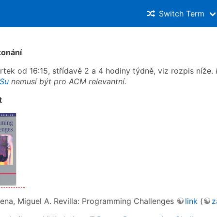
Switch Term
konání
rtek od 16:15, střídavě 2 a 4 hodiny týdně, viz rozpis níže.
OSu
nemusí být pro ACM relevantní.
t
iena, Miguel A. Revilla: Programming Challenges
link
(
z