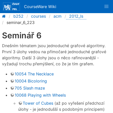
CourseWare Wiki
b252
courses
acm
2012_ls
seminar_6_223
Seminář 6
Dnešním tématem jsou jednoduché grafové algoritmy.
První 3 úlohy vedou na přímočaré jednoduché grafové
algoritmy. Další 3 úlohy jsou o něco rafinovanější -
vyžadují trochu přemýšlení, co že je tím grafem.
10054 The Necklace
10004 Bicoloring
705 Slash maze
10068 Playing with Wheels
Tower of Cubes
(až po vyřešení předchozí
úlohy - je jednodušší s podobným principem)