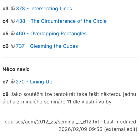
c3
378 - Intersecting Lines
c4
438 - The Circumference of the Circle
c5
460 - Overlapping Rectangles
c6
737 - Gleaming the Cubes
Něco navíc
c7
270 - Lining Up
c8
Jako soutěžní lze tentokrát také řešit některou jednu
úlohu z minulého semináře 11 dle vlastní volby.
courses/acm/2012_zs/seminar_c_612.txt
· Last modified:
2026/02/09 09:55 (external edit)