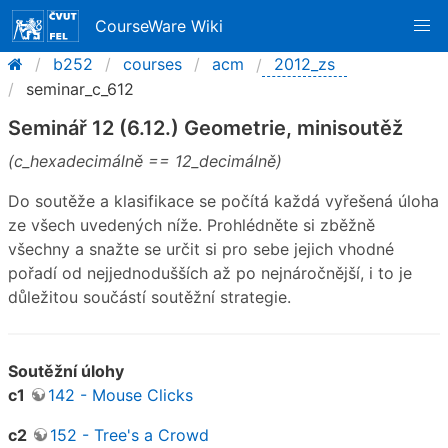
CourseWare Wiki
b252
courses
acm
2012_zs
seminar_c_612
Seminář 12 (6.12.) Geometrie, minisoutěž
(c_hexadecimálně == 12_decimálně)
Do soutěže a klasifikace se počítá každá vyřešená úloha
ze všech uvedených níže. Prohlédněte si zběžně
všechny a snažte se určit si pro sebe jejich vhodné
pořadí od nejjednodušších až po nejnáročnější, i to je
důležitou součástí soutěžní strategie.
Soutěžní úlohy
c1
142 - Mouse Clicks
c2
152 - Tree's a Crowd