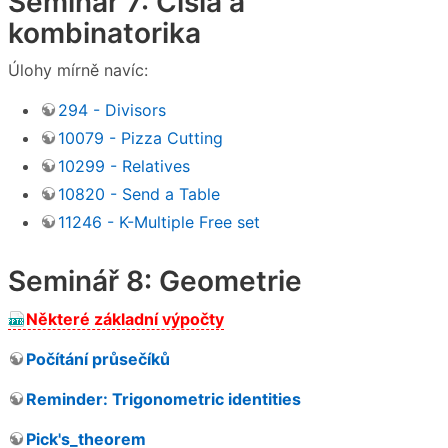
Seminář 7: Čísla a
kombinatorika
Úlohy mírně navíc:
294 - Divisors
10079 - Pizza Cutting
10299 - Relatives
10820 - Send a Table
11246 - K-Multiple Free set
Seminář 8: Geometrie
Některé základní výpočty
Počítání průsečíků
Reminder: Trigonometric identities
Pick's_theorem