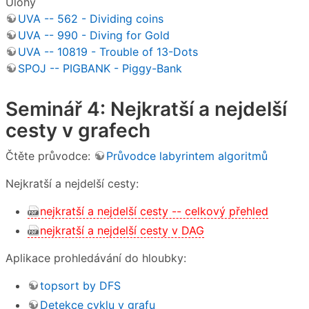
Úlohy
UVA -- 562 - Dividing coins
UVA -- 990 - Diving for Gold
UVA -- 10819 - Trouble of 13-Dots
SPOJ -- PIGBANK - Piggy-Bank
Seminář 4: Nejkratší a nejdelší
cesty v grafech
Čtěte průvodce:
Průvodce labyrintem algoritmů
Nejkratší a nejdelší cesty:
nejkratší a nejdelší cesty -- celkový přehled
nejkratší a nejdelší cesty v DAG
Aplikace prohledávání do hloubky:
topsort by DFS
Detekce cyklu v grafu