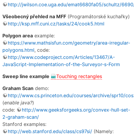
http://jwilson.coe.uga.edu/emat6680fa05/schultz/6690
Všeobecný přehled na MFF
(Programátorské kuchařky)
http://ksp.mff.cuni.cz/tasks/24/cook5.html
Polygon area
example:
https://www.mathsisfun.com/geometry/area-irregular-
polygons.html
, code:
http://www.codeproject.com/Articles/13467/A-
JavaScript-Implementation-of-the-Surveyor-s-Form
Sweep line example
Touching rectangles
Graham Scan
demo:
http://www.cs.princeton.edu/courses/archive/spr10/
(
enable java?
)
code:
http://www.geeksforgeeks.org/convex-hull-set-
2-graham-scan/
Stanford examples:
http://web.stanford.edu/class/cs97si/
(Namely: