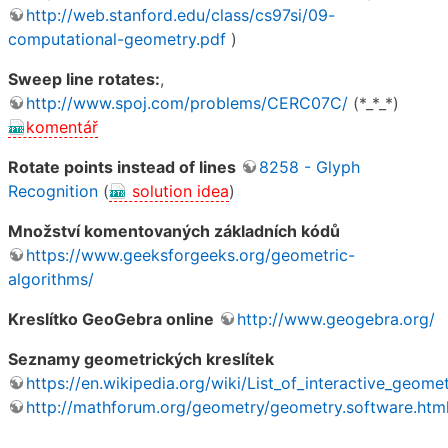
http://web.stanford.edu/class/cs97si/09-
computational-geometry.pdf
)
Sweep line rotates:
,
http://www.spoj.com/problems/CERC07C/
(*_*_*)
komentář
Rotate points instead of lines
8258 - Glyph
Recognition
(
solution idea
)
Množství komentovaných základních kódů
https://www.geeksforgeeks.org/geometric-
algorithms/
Kreslítko GeoGebra online
http://www.geogebra.org/
Seznamy geometrických kreslítek
https://en.wikipedia.org/wiki/List_of_interactive_geo
http://mathforum.org/geometry/geometry.software.htm