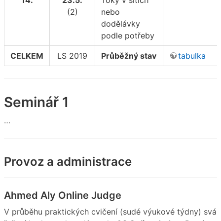
(2)
nebo
dodělávky
podle potřeby
CELKEM
LS 2019
Průběžný stav
tabulka
Seminář 1
…
Provoz a administrace
Ahmed Aly Online Judge
V průběhu praktických cvičení (sudé výukové týdny) svá