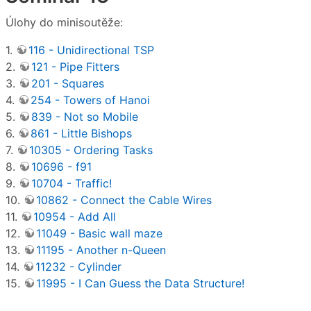
Úlohy do minisoutěže:
1.
116 - Unidirectional TSP
2.
121 - Pipe Fitters
3.
201 - Squares
4.
254 - Towers of Hanoi
5.
839 - Not so Mobile
6.
861 - Little Bishops
7.
10305 - Ordering Tasks
8.
10696 - f91
9.
10704 - Traffic!
10.
10862 - Connect the Cable Wires
11.
10954 - Add All
12.
11049 - Basic wall maze
13.
11195 - Another n-Queen
14.
11232 - Cylinder
15.
11995 - I Can Guess the Data Structure!