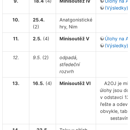
9.
18.4
(4)
Minisoutěž IV
Úlohy na 
(Výsledky)
10.
25.4.
Anatgonistické
(2)
hry, Nim
11.
2.5.
(4)
Minisoutěž V
Úlohy na 
(Výsledky)
12.
9.5.
(2)
odpadá,
středeční
rozvrh
13.
16.5.
(4)
Minisoutěž VI
A2OJ je mi
úlohy jsou do
v odstavci 13.
řešte a odevz
obvykle, tabu
sestavím
14.
23.5.
Toky v sítích