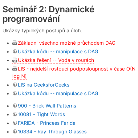
Seminář 2: Dynamické
programování
Ukázky typických postupů a úloh.
Základní všechno možné průchodem DAG
Ukázka kódu -- manipulace s DAG
Ukázka řešení -- Voda v rourách
LIS - nejdelší rostoucí podposloupnost v čase O(N
log N)
LIS na GeeksforGeeks
Ukázka kódu -- manipulace s DAG
900 - Brick Wall Patterns
10081 - Tight Words
FARIDA - Princess Farida
10334 - Ray Through Glasses