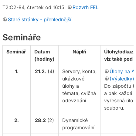
T2:C2-84, čtvrtek od 16:15.
Rozvrh FEL
Staré stránky - přehlednější
Semináře
Seminář
Datum
Náplň
Úlohy/odkazy
(hodiny)
viz také pod 
1.
21.2.
(4)
Servery, konta,
Úlohy na 
ukázkové
(Výsledky)
úlohy a
Do zápočtu tř
témata, cvičná
a pak každá d
odevzdání
vyřešená úlo
souboru.
2.
28.2
(2)
Dynamické
programování