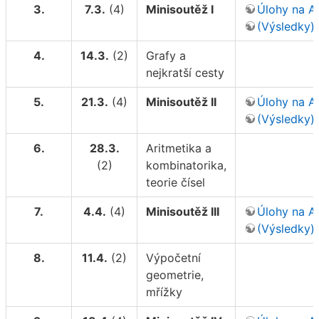
3.
7.3.
(4)
Minisoutěž I
Úlohy na 
(Výsledky)
4.
14.3.
(2)
Grafy a
nejkratší cesty
5.
21.3.
(4)
Minisoutěž II
Úlohy na 
(Výsledky)
6.
28.3.
Aritmetika a
(2)
kombinatorika,
teorie čísel
7.
4.4.
(4)
Minisoutěž III
Úlohy na 
(Výsledky)
8.
11.4.
(2)
Výpočetní
geometrie,
mřížky