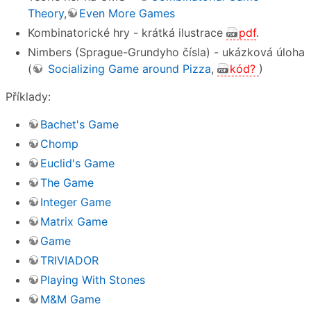
Theory
,
Even More Games
Kombinatorické hry - krátká ilustrace
pdf
.
Nimbers (Sprague-Grundyho čísla) - ukázková úloha
(
Socializing Game around Pizza
,
kód?
)
Příklady:
Bachet's Game
Chomp
Euclid's Game
The Game
Integer Game
Matrix Game
Game
TRIVIADOR
Playing With Stones
M&M Game