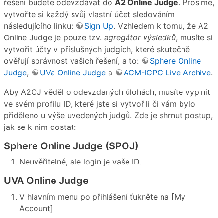
řešení budete odevzdávat do
A2 Online Judge
. Prosíme,
vytvořte si každý svůj vlastní účet sledováním
následujícího linku:
Sign Up
. Vzhledem k tomu, že A2
Online Judge je pouze tzv.
agregátor výsledků
, musíte si
vytvořit účty v příslušných judgích, které skutečně
ověřují správnost vašich řešení, a to:
Sphere Online
Judge
,
UVa Online Judge
a
ACM-ICPC Live Archive
.
Aby A2OJ věděl o odevzdaných úlohách, musíte vyplnit
ve svém profilu ID, které jste si vytvořili či vám bylo
přiděleno u výše uvedených judgů. Zde je shrnut postup,
jak se k nim dostat:
Sphere Online Judge (SPOJ)
Neuvěřitelné, ale login je vaše ID.
UVA Online Judge
V hlavním menu po přihlášení ťukněte na [My
Account]