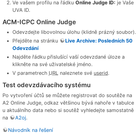
Ve vašem profilu na řádku
Online Judge ID:
je Vaše
UVA ID.
ACM-ICPC Online Judge
Odevzdejte libovolnou úlohu (klidně prázný soubor).
Přejděte na stránku
Live Archive: Posledních 50
Odevzdání
Najděte řádku přislušící vaší odevzdané úloze a
klikněte na své uživatelské jméno.
V parametrech
URL
naleznete své
userid
.
Test odevzdávacího systému
Po vytvoření účtů se můžete registrovat do soutěže na
A2 Online Judge, odkaz většinou bývá nahoře v tabulce
u aktuálního data nebo si soutěž vyhledejte samostatně
na
A2oj
.
Návodník na řešení