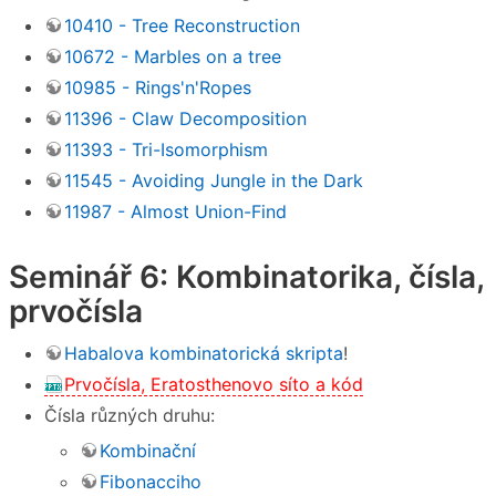
10410 - Tree Reconstruction
10672 - Marbles on a tree
10985 - Rings'n'Ropes
11396 - Claw Decomposition
11393 - Tri-Isomorphism
11545 - Avoiding Jungle in the Dark
11987 - Almost Union-Find
Seminář 6: Kombinatorika, čísla,
prvočísla
Habalova kombinatorická skripta
!
Prvočísla, Eratosthenovo síto a kód
Čísla různých druhu:
Kombinační
Fibonacciho