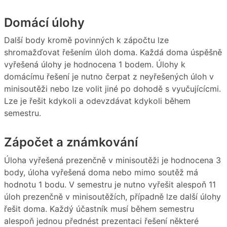
Domácí úlohy
Další body kromě povinných k zápočtu lze
shromažďovat řešením úloh doma. Každá doma úspěšně
vyřešená úlohy je hodnocena 1 bodem. Úlohy k
domácímu řešení je nutno čerpat z neyřešených úloh v
minisoutěži nebo lze volit jiné po dohodě s vyučujícícmi.
Lze je řešit kdykoli a odevzdávat kdykoli během
semestru.
Zápočet a známkování
Úloha vyřešená prezenčně v minisoutěži je hodnocena 3
body, úloha vyřešená doma nebo mimo soutěž má
hodnotu 1 bodu. V semestru je nutno vyřešit alespoň 11
úloh prezenčně v minisoutěžích, případně lze další úlohy
řešit doma. Každý účastník musí během semestru
alespoň jednou přednést prezentaci řešení některé