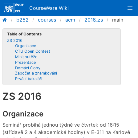
CourseWare Wiki
b252
courses
acm
2016_zs
main
Table of Contents
ZS 2016
Organizace
CTU Open Contest
Minisoutěže
Prezentace
Domácí úlohy
Zápočet a známkování
Prváci bakaláři
ZS 2016
Organizace
Seminář probíhá jednou týdně ve čtvrtek od 16:15
(střídavě 2 a 4 akademické hodiny) v E-311 na Karlově