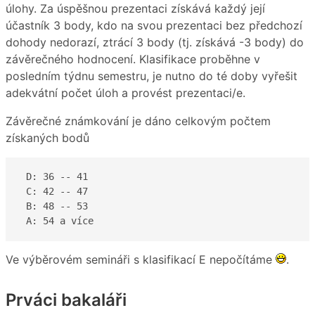
úlohy. Za úspěšnou prezentaci získává každý její
účastník 3 body, kdo na svou prezentaci bez předchozí
dohody nedorazí, ztrácí 3 body (tj. získává -3 body) do
závěrečného hodnocení. Klasifikace proběhne v
posledním týdnu semestru, je nutno do té doby vyřešit
adekvátní počet úloh a provést prezentaci/e.
Závěrečné známkování je dáno celkovým počtem
získaných bodů
 D: 36 -- 41  

 C: 42 -- 47 

 B: 48 -- 53

 A: 54 a více  
Ve výběrovém semináři s klasifikací E nepočítáme
.
Prváci bakaláři