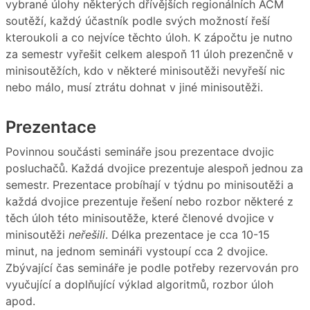
vybrané úlohy některých dřívějších regionálních ACM
soutěží, každý účastník podle svých možností řeší
kteroukoli a co nejvíce těchto úloh. K zápočtu je nutno
za semestr vyřešit celkem alespoň 11 úloh prezenčně v
minisoutěžích, kdo v některé minisoutěži nevyřeší nic
nebo málo, musí ztrátu dohnat v jiné minisoutěži.
Prezentace
Povinnou součásti semináře jsou prezentace dvojic
posluchačů. Každá dvojice prezentuje alespoň jednou za
semestr. Prezentace probíhají v týdnu po minisoutěži a
každá dvojice prezentuje řešení nebo rozbor některé z
těch úloh této minisoutěže, které členové dvojice v
minisoutěži
neřešili
. Délka prezentace je cca 10-15
minut, na jednom semináři vystoupí cca 2 dvojice.
Zbývající čas semináře je podle potřeby rezervován pro
vyučující a doplňující výklad algoritmů, rozbor úloh
apod.