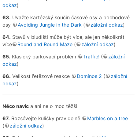
odkaz
)
63.
Uvažte kartézský součin časové osy a pochodové
osy
Avoiding Jungle in the Dark
(
záložní odkaz
)
64.
Stavů v bludišti může být více, ale jen několikrát
více
Round and Round Maze
(
záložní odkaz
)
65.
Klasický parkovací problém
Traffic!
(
záložní
odkaz
)
66.
Velikost řetězové reakce
Dominos 2
(
záložní
odkaz
)
Něco navíc
a ani ne o moc těžší
67.
Rozsévejte kuličky pravidelně
Marbles on a tree
(
záložní odkaz
)