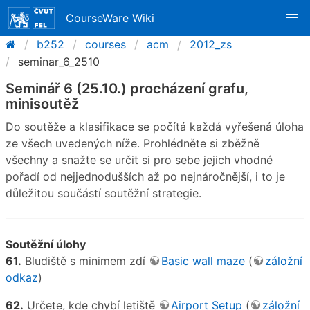
CourseWare Wiki
b252
courses
acm
2012_zs
seminar_6_2510
Seminář 6 (25.10.) procházení grafu,
minisoutěž
Do soutěže a klasifikace se počítá každá vyřešená úloha
ze všech uvedených níže. Prohlédněte si zběžně
všechny a snažte se určit si pro sebe jejich vhodné
pořadí od nejjednodušších až po nejnáročnější, i to je
důležitou součástí soutěžní strategie.
Soutěžní úlohy
61.
Bludiště s minimem zdí
Basic wall maze
(
záložní
odkaz
)
62.
Určete, kde chybí letiště
Airport Setup
(
záložní