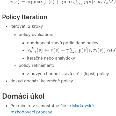
′
′
(
)
=
a
r
g
m
a
x
[
r
(
s
)
+
m
a
x
|
∑
p
(
s
s
,
a
)
V
(
s
)
π
s
γ
a
′
a
k
s
Policy Iteration
iterovat: 2 kroky
policy evaluation:
ohodnocení stavů podle dané policy
V
k
+
1
π
i
(
s
)
←
r
(
s
)
+
γ
∑
s
′
p
(
s
′
|
s
,
π
i
(
s
)
)
V
k
(
s
′
)
′
π
(
)
←
(
)
+
(
|
,
(
)
)
(
∑
i
V
s
r
s
γ
p
s
s
π
s
V
s
′
i
k
+
1
s
k
iteračně nebo analyticky
policy refinement:
z nových hodnot stavů určit (lepší) policy
dokud dochází ke změně policy
Domácí úkol
Pokračujte v samostatné úloze
Markovské
rozhodovací procesy
.