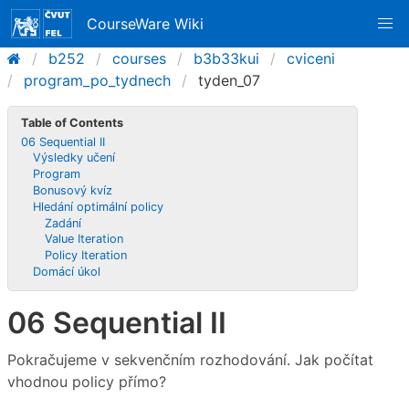
CourseWare Wiki
b252
courses
b3b33kui
cviceni
program_po_tydnech
tyden_07
Table of Contents
06 Sequential II
Výsledky učení
Program
Bonusový kvíz
Hledání optimální policy
Zadání
Value Iteration
Policy Iteration
Domácí úkol
06 Sequential II
Pokračujeme v sekvenčním rozhodování. Jak počítat
vhodnou policy přímo?