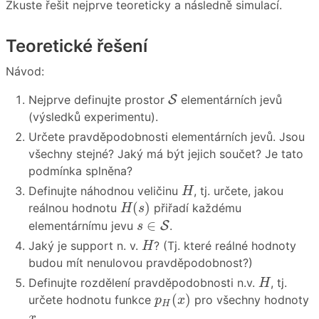
Zkuste řešit nejprve teoreticky a následně simulací.
Teoretické řešení
Návod:
S
Nejprve definujte prostor
S
elementárních jevů
(výsledků experimentu).
Určete pravděpodobnosti elementárních jevů. Jsou
všechny stejné? Jaký má být jejich součet? Je tato
podmínka splněna?
H
Definujte náhodnou veličinu
, tj. určete, jakou
H
H
(
s
)
(
)
reálnou hodnotu
přiřadí každému
H
s
s
∈
S
∈
elementárnímu jevu
S
.
s
H
Jaký je support n. v.
? (Tj. které reálné hodnoty
H
budou mít nenulovou pravděpodobnost?)
H
Definujte rozdělení pravděpodobnosti n.v.
, tj.
H
p
H
(
x
)
(
)
určete hodnotu funkce
pro všechny hodnoty
p
x
H
x
.
x