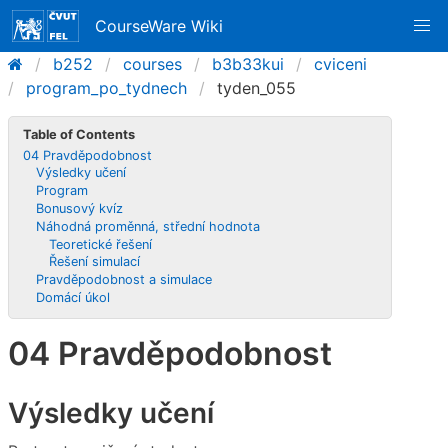
CourseWare Wiki
b252
courses
b3b33kui
cviceni
program_po_tydnech
tyden_055
Table of Contents
04 Pravděpodobnost
Výsledky učení
Program
Bonusový kvíz
Náhodná proměnná, střední hodnota
Teoretické řešení
Řešení simulací
Pravděpodobnost a simulace
Domácí úkol
04 Pravděpodobnost
Výsledky učení