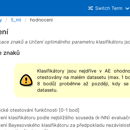
Switch Term
y
5_ml
hodnoceni
ní
ikace znaků
a
Určení optimálního parametru klasifikátoru
js
e znaků
Klasifikátory jsou nejdříve v AE ohodn
otestovány na malém datasetu (max. 1 bo
8 bodů) proběhne až později, kdy se 
datasetu.
cké otestování funkčnosti [0-1 bod]
ní klasifikátoru podle nejbližšího souseda (k-NN) evalua
ní Bayesovského klasifikátoru za předpokladu nezávislo