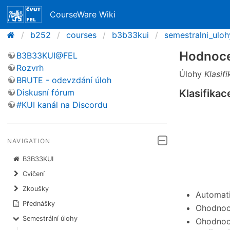
CourseWare Wiki
b252
courses
b3b33kui
semestralni_uloh
Hodnoce
B3B33KUI@FEL
Rozvrh
Úlohy
Klasif
BRUTE - odevzdání úloh
Klasifikac
Diskusní fórum
#KUI kanál na Discordu
NAVIGATION
B3B33KUI
Cvičení
Zkoušky
Automati
Přednášky
Ohodnoce
Semestrální úlohy
Ohodnoce