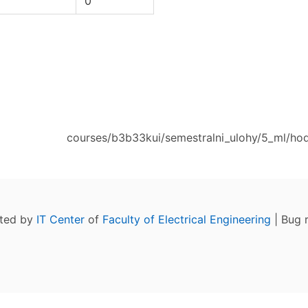
0
courses/b3b33kui/semestralni_ulohy/5_ml/hod
ated by
IT Center
of
Faculty of Electrical Engineering
| Bug 