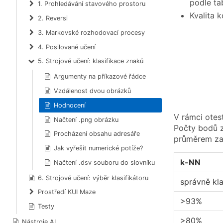
podle ta
1. Prohledávání stavového prostoru
Kvalita 
2. Reversi
3. Markovské rozhodovací procesy
4. Posilované učení
5. Strojové učení: klasifikace znaků
Argumenty na příkazové řádce
Vzdálenost dvou obrázků
Hodnocení
V rámci otes
Načtení .png obrázku
Počty bodů 
Procházení obsahu adresáře
průměrem za
Jak vyřešit numerické potíže?
k-NN
Načtení .dsv souboru do slovníku
6. Strojové učení: výběr klasifikátoru
správně kl
Prostředí KUI Maze
>93%
Testy
>80%
Nástroje AI