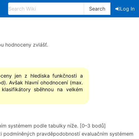
Search
Log In
ou hodnoceny zvlášť.
oceny jen z hlediska funkčnosti a
d). Avšak hlavní ohodnocení (max.
klasifikátory sběhnou na velkém
čním systémem podle tabulky níže. [0–3 bodů]
sti podmíněných pravděpodobností evaluačním systémem