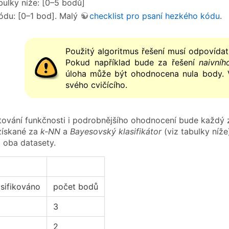
bulky níže: [0–5 bodů]
kódu: [0–1 bod]. Malý
checklist pro psaní hezkého kódu
.
Použitý algoritmus řešení musí odpovídat
Pokud například bude za řešení
naivníh
úloha může být ohodnocena nula body. V
svého cvičícího.
tování funkčnosti i podrobnějšího ohodnocení bude každý 
získané za
k-NN
a
Bayesovský klasifikátor
(viz tabulky níž
 oba datasety.
asifikováno
počet bodů
3
2