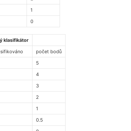
1
0
 klasifikátor
asifikováno
počet bodů
5
4
3
2
1
0.5