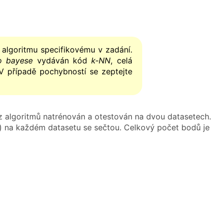
 algoritmu specifikovému v zadání.
o bayese
vydáván kód
k-NN
, celá
 případě pochybností se zeptejte
z algoritmů natrénován a otestován na dvou datasetech.
e) na každém datasetu se sečtou. Celkový počet bodů je