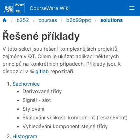
CourseWare Wiki
b252
courses
b2b99ppc
solutions
Řešené příklady
V této sekci jsou řešení komplexnějších projektů,
zejména v QT. Cílem je ukázat aplikaci některých
principů na konkrétních případech. Příklady jsou k
dispozici v
gitlab
repozitáři.
Šachovnice
Derivované třídy
Signál - slot
Stylování
Škálování velikosti komponent (resizeEvent)
Vyhledávání komponent stejné třídy
Histogram