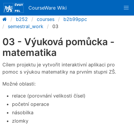
CourseWare Wiki
b252
courses
b2b99ppc
semestral_work
03
03 - Výuková pomůcka -
matematika
Cílem projektu je vytvořit interaktivní aplikaci pro
pomoc s výukou matematiky na prvním stupni ZŠ.
Možné oblasti:
relace (porovnání velikosti čísel)
početní operace
násobilka
zlomky