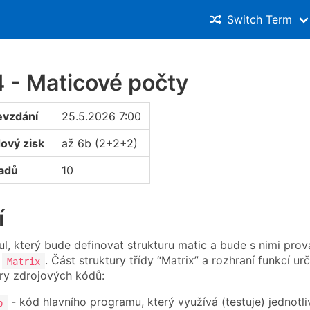
Switch Term
 - Maticové počty
evzdání
25.5.2026 7:00
ový zisk
až 6b (2+2+2)
oadů
10
í
l, který bude definovat strukturu matic a bude s nimi pro
y
. Část struktury třídy “Matrix” a rozhraní funkcí 
Matrix
ry zdrojových kódů:
- kód hlavního programu, který využívá (testuje) jednotl
p