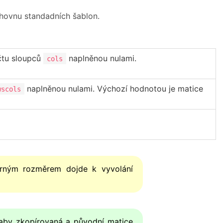
ihovnu standadních šablon.
tu sloupců
naplněnou nulami.
cols
naplněnou nulami. Výchozí hodnotou je matice
wscols
orným rozměrem dojde k vyvolání
, aby zkopírovaná a původní matice