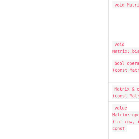
void Matr
void
Matrix::bi
bool oper
(const Mat
Matrix & 
(const Mat
value
Matrix::op
(int row, 
const