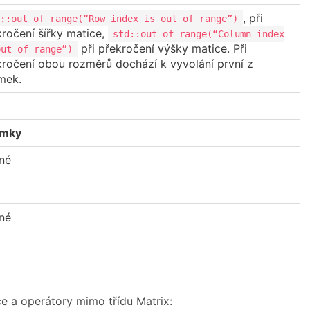
, při
::out_of_range(“Row index is out of range”)
kročení šířky matice,
std::out_of_range(“Column index
při překročení výšky matice. Při
out of range”)
kročení obou rozměrů dochází k vyvolání první z
mek.
imky
né
né
ce a operátory mimo třídu Matrix: