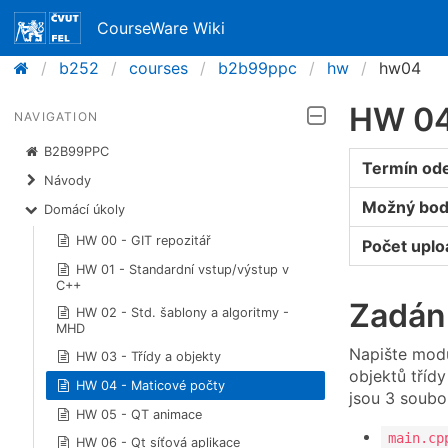
CourseWare Wiki
b252
courses
b2b99ppc
hw
hw04
HW 04
NAVIGATION
B2B99PPC
Termín od
Návody
Možný bod
Domácí úkoly
HW 00 - GIT repozitář
Počet upl
HW 01 - Standardní vstup/výstup v
C++
Zadán
HW 02 - Std. šablony a algoritmy -
MHD
Napište modu
HW 03 - Třídy a objekty
objektů tříd
HW 04 - Maticové počty
jsou 3 soubo
HW 05 - QT animace
main.cp
HW 06 - Qt síťová aplikace