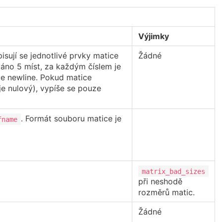
Výjimky
sují se jednotlivé prvky matice
Žádné
áno 5 míst, za každým číslem je
je newline. Pokud matice
e nulový), vypíše se pouze
. Formát souboru matice je
fname
matrix_bad_sizes
při neshodě
rozměrů matic.
Žádné