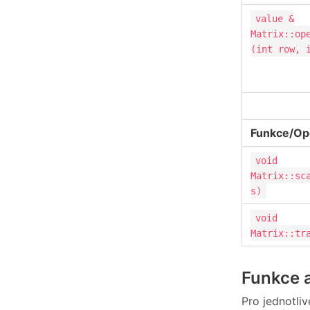
value &
Matrix::op
(int row, 
Funkce/Op
void
Matrix::sc
s)
void
Matrix::tr
Funkce a
Pro jednotli