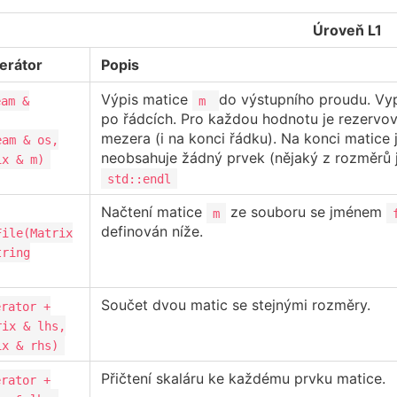
Úroveň L1
erátor
Popis
Výpis matice
do výstupního proudu. Vypi
eam &
m
po řádcích. Pro každou hodnotu je rezervov
mezera (i na konci řádku). Na konci matice 
eam & os,
neobsahuje žádný prvek (nějaký z rozměrů j
ix & m)
std::endl
Načtení matice
ze souboru se jménem
m
definován níže.
File(Matrix
tring
Součet dvou matic se stejnými rozměry.
erator +
rix & lhs,
ix & rhs)
Přičtení skaláru ke každému prvku matice.
erator +