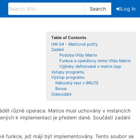
Search
Log In
Table of Contents
HW 04 - Maticové počty
Zadání
Podoba třídy Matrix
Funkce a operátory mimo třídu Matrix
Výjimky definované v matrix.hpp
Vstupy programu
Výstup programu
Náhodný test v BRUTE
Bonus
Odevzdání
vádět různé operace. Matice musí uchovány v instancích
určených k implementaci je předem dané. Součástí zadání
ivé funkce, jež májí být implementovány. Tento soubor se