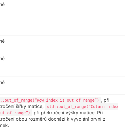
né
né
né
né
, při
::out_of_range(“Row index is out of range”)
kročení šířky matice,
std::out_of_range(“Column index
při překročení výšky matice. Při
out of range”)
kročení obou rozměrů dochází k vyvolání první z
mek.