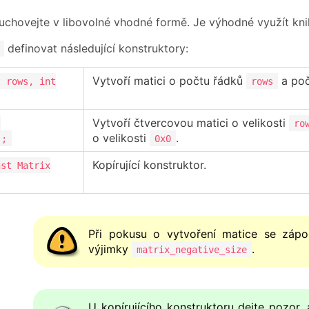
uchovejte v libovolné vhodné formě. Je výhodné využít kn
definovat následující konstruktory:
Vytvoří matici o počtu řádků
a poč
t rows, int
rows
Vytvoří čtvercovou matici o velikosti
t
ro
o velikosti
.
);
0x0
Kopírující konstruktor.
nst Matrix
Při pokusu o vytvoření matice se záp
výjimky
.
matrix_negative_size
U kopírujícího konstruktoru dejte pozor