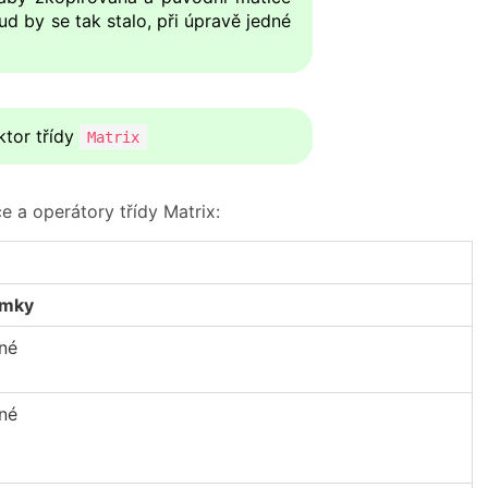
d by se tak stalo, při úpravě jedné
ktor třídy
Matrix
e a operátory třídy Matrix:
imky
né
né