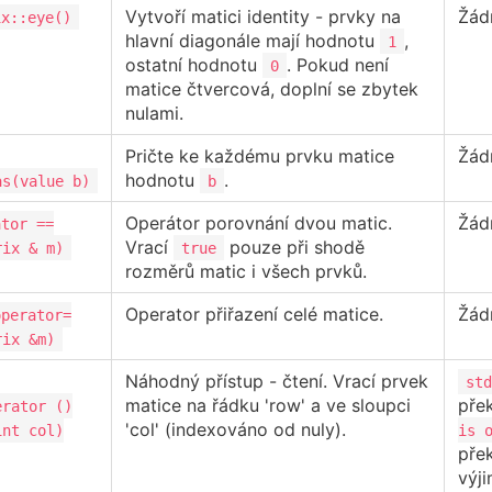
Vytvoří matici identity - prvky na
Žád
ix::eye()
hlavní diagonále mají hodnotu
,
1
ostatní hodnotu
. Pokud není
0
matice čtvercová, doplní se zbytek
nulami.
Pričte ke každému prvku matice
Žád
hodnotu
.
as(value b)
b
Operátor porovnání dvou matic.
Žád
ator ==
Vrací
pouze při shodě
rix & m)
true
rozměrů matic i všech prvků.
Operator přiřazení celé matice.
Žád
operator=
rix &m)
Náhodný přístup - čtení. Vrací prvek
std
matice na řádku 'row' a ve sloupci
pře
erator ()
'col' (indexováno od nuly).
int col)
is 
pře
výji