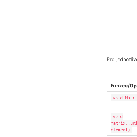
Pro jednotliv
Funkce/Op
void Matr
void
Matrix::un
element)