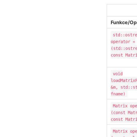
Funkce/Op
std::ostr
operator «
(std::ostr
const Matr
void
loadMatrix
&m, std::s
fname)
Matrix op
(const Mat
const Matr
Matrix op