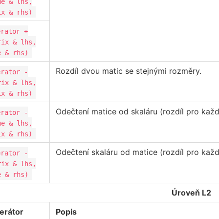
ue & lhs,
ix & rhs)
erator +
rix & lhs,
e & rhs)
Rozdíl dvou matic se stejnými rozměry.
erator -
rix & lhs,
ix & rhs)
Odečtení matice od skaláru (rozdíl pro každ
erator -
ue & lhs,
ix & rhs)
Odečtení skaláru od matice (rozdíl pro každ
erator -
rix & lhs,
e & rhs)
Úroveň L2
erátor
Popis