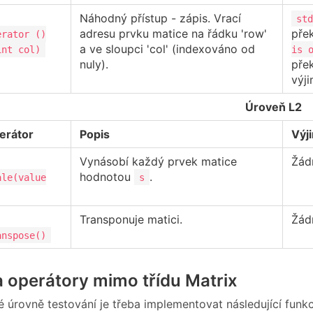
Náhodný přístup - zápis. Vrací
std
adresu prvku matice na řádku 'row'
pře
erator ()
a ve sloupci 'col' (indexováno od
int col)
is 
nuly).
pře
výji
Úroveň L2
erátor
Popis
Výj
Vynásobí každý prvek matice
Žád
hodnotou
.
ale(value
s
Transponuje matici.
Žád
anspose()
 operátory mimo třídu Matrix
vé úrovně testování je třeba implementovat následující funk