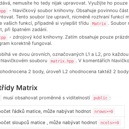
ává, nemusíte ho tedy nijak upravovat. Využijte ho pouze 
- hlavičkový soubor knihovny. Obsahuje povinnou část
hpp
tovat. Tento soubor lze upravit, nicméně rozhraní funkcí 
e vašich funkcí, případně si vylepšit třídu
. Soubor 
Matrix
t, při špatném zadání.
- zdrojový kód knihovny. Zatím obsahuje pouze prázdné
cpp
gram korektně fungoval.
obíhá ve dvou úrovních, označovaných L1 a L2, pro každou 
 hlavičkovém souboru
. V komentářích hlavičk
matrix.hpp
 ohodnocena 2 body, úroveň L2 ohodnocena taktéž 2 body. 
řídy Matrix
musí obsahovat proměnné s viditelností
:
public
počet řádků matice, může nabývat hodnot
nrows>=0
počet sloupců matice , může nabývat hodnot
ncols>=0