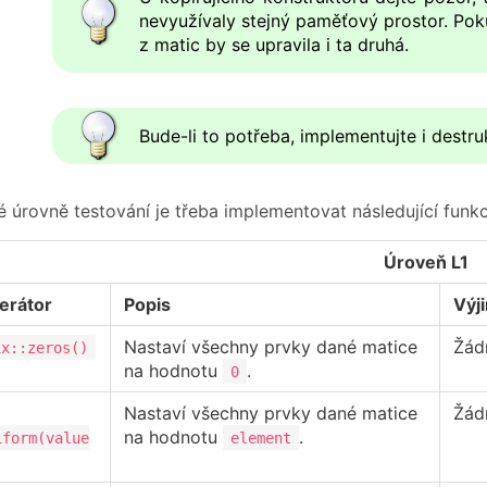
nevyužívaly stejný paměťový prostor. Poku
z matic by se upravila i ta druhá.
Bude-li to potřeba, implementujte i destru
é úrovně testování je třeba implementovat následující funkc
Úroveň L1
erátor
Popis
Výj
Nastaví všechny prvky dané matice
Žád
ix::zeros()
na hodnotu
.
0
Nastaví všechny prvky dané matice
Žád
na hodnotu
.
iform(value
element