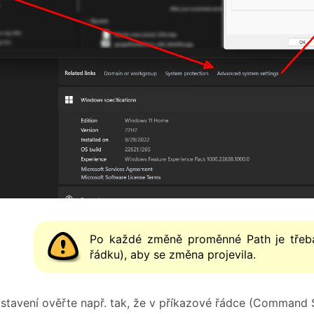
Po každé změně proměnné Path je třeba 
řádku), aby se změna projevila.
stavení ověřte např. tak, že v příkazové řádce (Command S