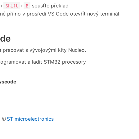
+
+
spusťte překlad
Shift
B
é přímo v prosředí VS Code otevřít nový terminál
ode
a pracovat s vývojovými kity Nucleo.
programovat a ladit STM32 procesory
vscode
y
ST microelectronics