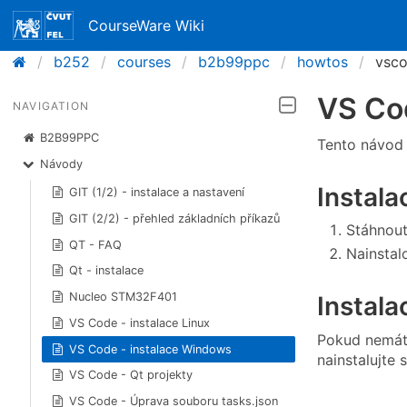
CourseWare Wiki
b252
courses
b2b99ppc
howtos
vsco
VS Co
NAVIGATION
B2B99PPC
Tento návod 
Návody
Instal
GIT (1/2) - instalace a nastavení
GIT (2/2) - přehled základních příkazů
Stáhnout
QT - FAQ
Nainstal
Qt - instalace
Nucleo STM32F401
Instal
VS Code - instalace Linux
Pokud nemá
VS Code - instalace Windows
nainstalujte 
VS Code - Qt projekty
VS Code - Úprava souboru tasks.json