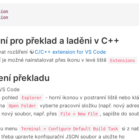
sion
sion
ní pro překlad a laděni v C++
vat rozšíření
C/C++ extension for VS Code
í je možné nainstalovat přes ikonu v levé liště
Extensions
ení překladu
 VS Code
e pohled
- horní ikonou v postranní liště nebo k
Explorer
 na
vyberte pracovní složku (např. nový adres
Open Folder
 nový soubor, např. přes
, sapište do sou
File > New File
ru menu
si z na
Terminal > Configure Default Build Task
 třeba upravte konfigurační JSON soubor a uložte ho