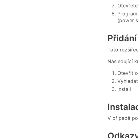
Otevřete
Program 
(power s
Přidání
Toto rozšíře
Následující 
Otevřít 
Vyhledat
Install
Instala
V případě po
Odkaz