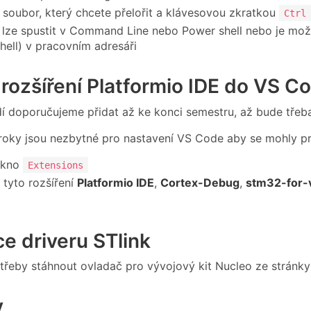
 soubor, který chcete přelořit a klávesovou zkratkou
Ctrl
lze spustit v Command Line nebo Power shell nebo je možn
hell) v pracovním adresáři
 rozšíření Platformio IDE do VS C
dí doporučujeme přidat až ke konci semestru, až bude třeb
kroky jsou nezbytné pro nastavení VS Code aby se mohly 
okno
Extensions
 tyto rozšíření
Platformio IDE
,
Cortex-Debug
,
stm32-for-
ce driveru STlink
třeby stáhnout ovladač pro vývojový kit Nucleo ze stránk
y