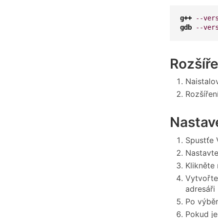
g++
--ver
gdb
--ver
Rozšíře
Naistalo
Rozšířen
Nastav
Spustťe
Nastavt
Klikněte
Vytvořte
adresáři
Po výbě
Pokud je