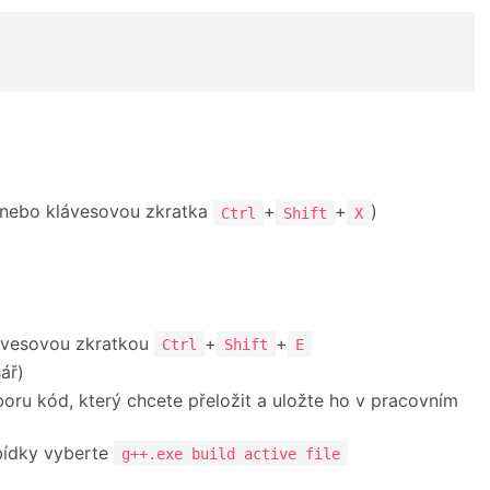
nebo klávesovou zkratka
+
+
)
Ctrl
Shift
X
lávesovou zkratkou
+
+
Ctrl
Shift
E
ář)
boru kód, který chcete přeložit a uložte ho v pracovním
bídky vyberte
g++.exe build active file