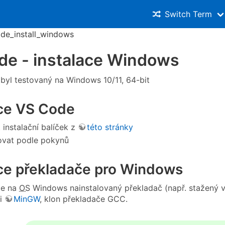
Switch Term
de_install_windows
de - instalace Windows
byl testovaný na Windows 10/11, 64-bit
ace VS Code
 instalační balíček z
této stránky
ovat podle pokynů
ace překladače pro Windows
te na
OS
Windows nainstalovaný překladač (např. stažený v 
si
MinGW
, klon překladače GCC.