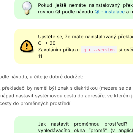
Pokud ještě nemáte nainstalovaný přek
rovnou Qt podle návodu
Qt - instalace
a n
Ujistěte se, že máte nainstalovaný přek
C++ 20
Zavoláním příkazu
si ově
g++ --version
11
odle návodu, určite je dobré dodržet:
k překladači by neměl být znak s diakritikou (mezera se dá 
 nápad nastavit systémovou cestu do adresáře, ve kterém je
 cesty do proměnných prostředí
Jak nastavit proměnnou prostředí?
vyhledávacího okna “promě” (v angli