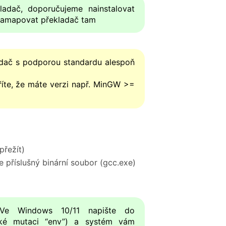
ladač, doporučujeme nainstalovat
amapovat překladač tam
ladač s podporou standardu alespoň
říte, že máte verzi např. MinGW >=
přežít)
 příslušný binární soubor (gcc.exe)
 Ve Windows 10/11 napište do
cké mutaci “env”) a systém vám