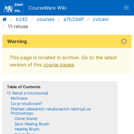
CourseWare Wiki
b242
courses
a7b33dif
cviceni
11-retuse
Warning
This page is located in archive. Go to the latest
version of this
course pages
.
Table of Contents
11. Retuš a fotomontáž
Motivace
Co je retušování?
Přehled základních retušovacích nástrojů ve
Photoshopu
Clone Stamp
Spot Healing Brush
Healing Brush