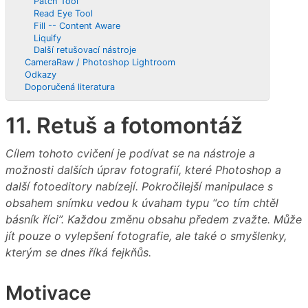
Patch Tool
Read Eye Tool
Fill -- Content Aware
Liquify
Další retušovací nástroje
CameraRaw / Photoshop Lightroom
Odkazy
Doporučená literatura
11. Retuš a fotomontáž
Cílem tohoto cvičení je podívat se na nástroje a
možnosti dalších úprav fotografií, které Photoshop a
další fotoeditory nabízejí. Pokročilejší manipulace s
obsahem snímku vedou k úvaham typu “co tím chtěl
básník říci”. Každou změnu obsahu předem zvažte. Může
jít pouze o vylepšení fotografie, ale také o smyšlenky,
kterým se dnes říká fejkňůs.
Motivace