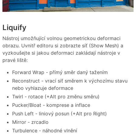
Liquify
Nástroj umožňující volnou geometrickou deformaci
obrazu. Uvnitř editoru si zobrazte síť (Show Mesh) a
vyzkoušejte si jakou deformaci zakládají nástroje v
pravé liště:
Forward Wrap - přímý směr daný tažením
Reconstruct - vrací síť směrem k výchozímu stavu
nebo vyhlazuje deformace
Twirl - rotace (+Alt pro změnu směru)
Pucker/Bloat - komprese a inflace
Push Left - liniový posun (+Alt pro Right)
Mirror - zrcadlo
Turbulence - náhodné vlnění