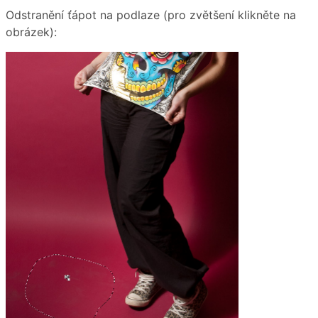
Odstranění ťápot na podlaze (pro zvětšení klikněte na
obrázek):