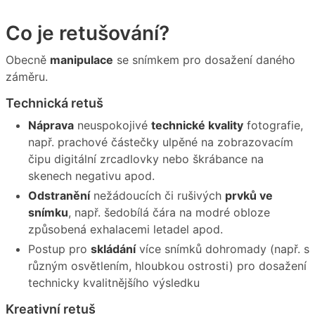
Co je retušování?
Obecně
manipulace
se snímkem pro dosažení daného
záměru.
Technická retuš
Náprava
neuspokojivé
technické kvality
fotografie,
např. prachové částečky ulpěné na zobrazovacím
čipu digitální zrcadlovky nebo škrábance na
skenech negativu apod.
Odstranění
nežádoucích či rušivých
prvků ve
snímku
, např. šedobílá čára na modré obloze
způsobená exhalacemi letadel apod.
Postup pro
skládání
více snímků dohromady (např. s
různým osvětlením, hloubkou ostrosti) pro dosažení
technicky kvalitnějšího výsledku
Kreativní retuš