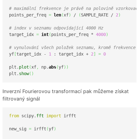
# maximální frekvence je právě na polovině vzorkovac
points_per_freq 
=
len
(
xf
)
 / 
(
SAMPLE_RATE / 
2
)
# index v seznamu odpovídající 4000 Hz
target_idx 
=
int
(
points_per_freq * 
4000
)
# vynulování všech položek seznamu, kromě frekvence 
yf
[
target_idx - 
1
 : target_idx + 
2
]
=
0
plt.
plot
(
xf
,
 np.
abs
(
yf
)
)
plt.
show
(
)
Inverzní Fourierovou transformací pak můžeme získat
filtrovaný signál
from
 scipy.
fft
import
 irfft

new_sig 
=
 irfft
(
yf
)