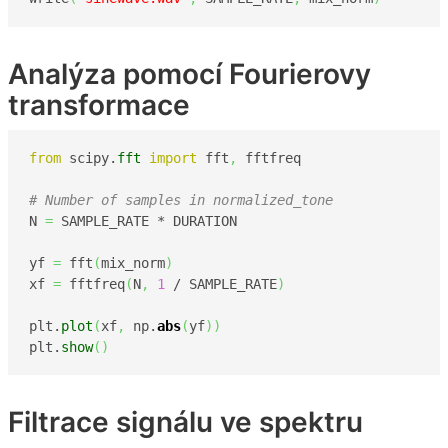
Analýza pomocí Fourierovy
transformace
from
 scipy.
fft
import
 fft
,
 fftfreq

# Number of samples in normalized_tone
N 
=
 SAMPLE_RATE * DURATION

yf 
=
 fft
(
mix_norm
)
xf 
=
 fftfreq
(
N
,
1
 / SAMPLE_RATE
)
plt.
plot
(
xf
,
 np.
abs
(
yf
)
)
plt.
show
(
)
Filtrace signálu ve spektru