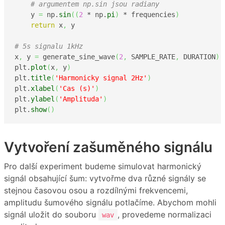
# argumentem np.sin jsou radiany 
    y 
=
 np.
sin
(
(
2
 * np.
pi
)
 * frequencies
)
return
 x
,
 y

# 5s signalu 1kHz 
x
,
 y 
=
 generate_sine_wave
(
2
,
 SAMPLE_RATE
,
 DURATION
)
plt.
plot
(
x
,
 y
)
plt.
title
(
'Harmonicky signal 2Hz'
)
plt.
xlabel
(
'Cas (s)'
)
plt.
ylabel
(
'Amplituda'
)
plt.
show
(
)
Vytvoření zašuměného signálu
Pro další experiment budeme simulovat harmonický
signál obsahující šum: vytvořme dva různé signály se
stejnou časovou osou a rozdílnými frekvencemi,
amplitudu šumového signálu potlačíme. Abychom mohli
signál uložit do souboru
, provedeme normalizaci
wav