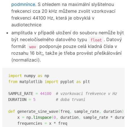
podmnínce
. S ohledem na maximální slyšitelnou
frekcenci cca 20 kHz můžeme zvolit vzorkovací
frekvenci 44100 Hz, která je obvyklá v
audiotechnice
amplituda v případě uložení do souboru nemůže být
být neceločíselného datového typu
. Datový
float
formát
podporuje pouze celá kladná čísla v
wav
rozsahu 16 bit;, takže je třeba provést přeškálování
(normalizaci).
import
 numpy 
as
from
 matplotlib 
import
 pyplot 
as
 plt

SAMPLE_RATE 
=
44100
# vzorkovaci frekvence v Hz
DURATION 
=
5
# doba trvani
def
 generate_sine_wave
(
freq
,
 sample_rate
,
 duration
)
:

    x 
=
 np.
linspace
(
0
,
 duration
,
 sample_rate * durat
    frequencies 
=
 x * freq
