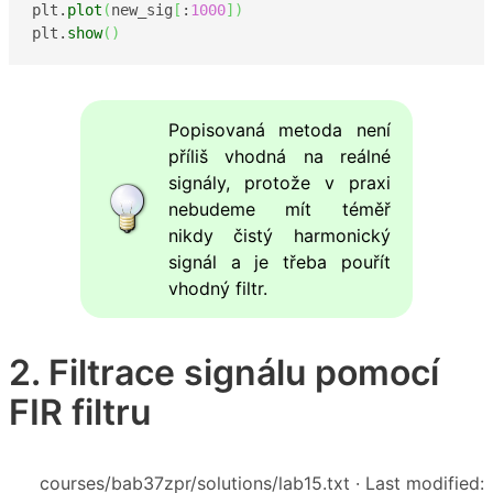
plt.
plot
(
new_sig
[
:
1000
]
)
plt.
show
(
)
Popisovaná metoda není
příliš vhodná na reálné
signály, protože v praxi
nebudeme mít téměř
nikdy čistý harmonický
signál a je třeba pouřít
vhodný filtr.
2. Filtrace signálu pomocí
FIR filtru
courses/bab37zpr/solutions/lab15.txt
· Last modified: