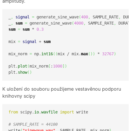
amplitudy.
_
,
signal
=
 generate_sine_wave
(
400
,
 SAMPLE_RATE
,
 DUR
_
,
sum
=
 generate_sine_wave
(
4000
,
 SAMPLE_RATE
,
 DURAT
sum
=
sum
 * 
0.3
mix 
=
signal
 + 
sum
mix_norm 
=
 np.
int16
(
(
mix / mix.
max
(
)
)
 * 
32767
)
plt.
plot
(
mix_norm
[
:
1000
]
)
plt.
show
(
)
K uložení do souboru použijeme vestavěnou podporu
knihovny scipy
from
 scipy.
io
.
wavfile
import
 write

# SAMPLE_RATE = 44100
write
(
"sinewave.wav"
,
 SAMPLE_RATE
,
 mix_norm
)