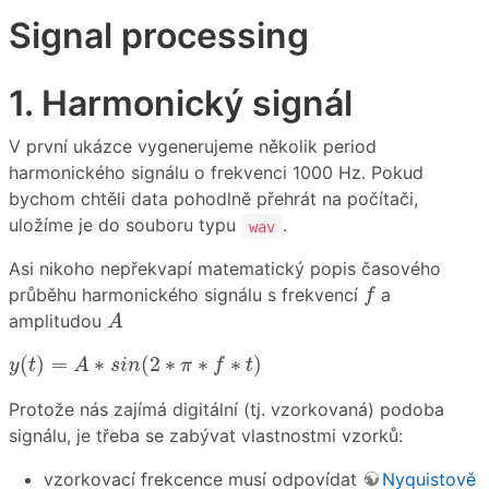
Signal processing
1. Harmonický signál
V první ukázce vygenerujeme několik period
harmonického signálu o frekvenci 1000 Hz. Pokud
bychom chtěli data pohodlně přehrát na počítači,
uložíme je do souboru typu
.
wav
Asi nikoho nepřekvapí matematický popis časového
f
průběhu harmonického signálu s frekvencí
a
f
A
amplitudou
A
y
(
t
)
=
A
∗
s
i
n
(
2
∗
π
∗
f
∗
t
)
(
)
=
∗
(
2
∗
∗
∗
)
y
t
A
s
i
n
π
f
t
Protože nás zajímá digitální (tj. vzorkovaná) podoba
signálu, je třeba se zabývat vlastnostmi vzorků:
vzorkovací frekcence musí odpovídat
Nyquistově