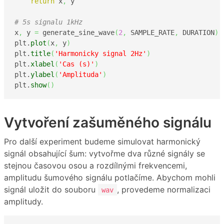
return
 x
,
 y

# 5s signalu 1kHz 
x
,
 y 
=
 generate_sine_wave
(
2
,
 SAMPLE_RATE
,
 DURATION
)
plt.
plot
(
x
,
 y
)
plt.
title
(
'Harmonicky signal 2Hz'
)
plt.
xlabel
(
'Cas (s)'
)
plt.
ylabel
(
'Amplituda'
)
plt.
show
(
)
Vytvoření zašuměného signálu
Pro další experiment budeme simulovat harmonický
signál obsahující šum: vytvořme dva různé signály se
stejnou časovou osou a rozdílnými frekvencemi,
amplitudu šumového signálu potlačíme. Abychom mohli
signál uložit do souboru
, provedeme normalizaci
wav
amplitudy.