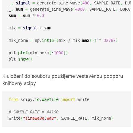
_
,
signal
=
 generate_sine_wave
(
400
,
 SAMPLE_RATE
,
 DUR
_
,
sum
=
 generate_sine_wave
(
4000
,
 SAMPLE_RATE
,
 DURAT
sum
=
sum
 * 
0.3
mix 
=
signal
 + 
sum
mix_norm 
=
 np.
int16
(
(
mix / mix.
max
(
)
)
 * 
32767
)
plt.
plot
(
mix_norm
[
:
1000
]
)
plt.
show
(
)
K uložení do souboru použijeme vestavěnou podporu
knihovny scipy
from
 scipy.
io
.
wavfile
import
 write

# SAMPLE_RATE = 44100
write
(
"sinewave.wav"
,
 SAMPLE_RATE
,
 mix_norm
)