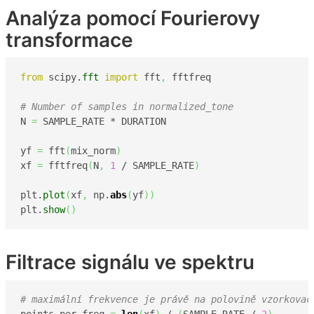
Analýza pomocí Fourierovy
transformace
from
 scipy.
fft
import
 fft
,
 fftfreq

# Number of samples in normalized_tone
N 
=
 SAMPLE_RATE * DURATION

yf 
=
 fft
(
mix_norm
)
xf 
=
 fftfreq
(
N
,
1
 / SAMPLE_RATE
)
plt.
plot
(
xf
,
 np.
abs
(
yf
)
)
plt.
show
(
)
Filtrace signálu ve spektru
# maximální frekvence je právě na polovině vzorkovac