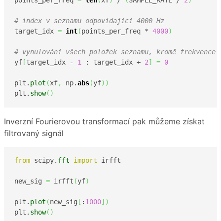
points_per_freq 
=
len
(
xf
)
 / 
(
SAMPLE_RATE / 
2
)
# index v seznamu odpovídající 4000 Hz
target_idx 
=
int
(
points_per_freq * 
4000
)
# vynulování všech položek seznamu, kromě frekvence 
yf
[
target_idx - 
1
 : target_idx + 
2
]
=
0
plt.
plot
(
xf
,
 np.
abs
(
yf
)
)
plt.
show
(
)
Inverzní Fourierovou transformací pak můžeme získat
filtrovaný signál
from
 scipy.
fft
import
 irfft

new_sig 
=
 irfft
(
yf
)
plt.
plot
(
new_sig
[
:
1000
]
)
plt.
show
(
)