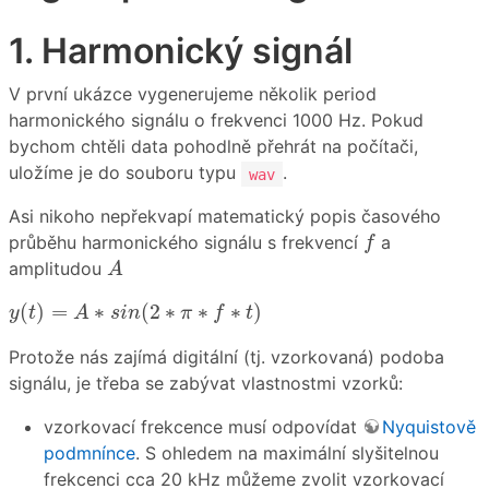
1. Harmonický signál
V první ukázce vygenerujeme několik period
harmonického signálu o frekvenci 1000 Hz. Pokud
bychom chtěli data pohodlně přehrát na počítači,
uložíme je do souboru typu
.
wav
Asi nikoho nepřekvapí matematický popis časového
f
průběhu harmonického signálu s frekvencí
a
f
A
amplitudou
A
y
(
t
)
=
A
∗
s
i
n
(
2
∗
π
∗
f
∗
t
)
(
)
=
∗
(
2
∗
∗
∗
)
y
t
A
s
i
n
π
f
t
Protože nás zajímá digitální (tj. vzorkovaná) podoba
signálu, je třeba se zabývat vlastnostmi vzorků:
vzorkovací frekcence musí odpovídat
Nyquistově
podmnínce
. S ohledem na maximální slyšitelnou
frekcenci cca 20 kHz můžeme zvolit vzorkovací