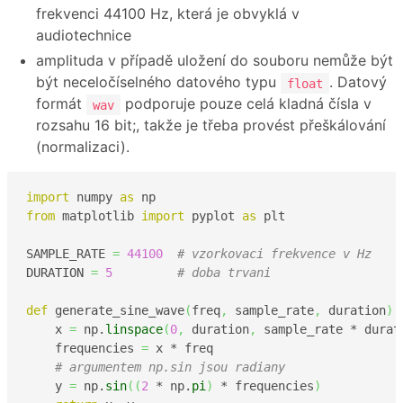
frekvenci 44100 Hz, která je obvyklá v
audiotechnice
amplituda v případě uložení do souboru nemůže být
být neceločíselného datového typu
. Datový
float
formát
podporuje pouze celá kladná čísla v
wav
rozsahu 16 bit;, takže je třeba provést přeškálování
(normalizaci).
import
 numpy 
as
from
 matplotlib 
import
 pyplot 
as
 plt

SAMPLE_RATE 
=
44100
# vzorkovaci frekvence v Hz
DURATION 
=
5
# doba trvani
def
 generate_sine_wave
(
freq
,
 sample_rate
,
 duration
)
:

    x 
=
 np.
linspace
(
0
,
 duration
,
 sample_rate * durat
    frequencies 
=
 x * freq

# argumentem np.sin jsou radiany 
    y 
=
 np.
sin
(
(
2
 * np.
pi
)
 * frequencies
)