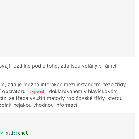
ají rozdílně podle toho, zda jsou volány v rámci
m, zda je možná interakce mezi instancemi téže třídy.
cí operátoru
, deklarovaném v hlavičkovém
typeid
nabízí se třeba využití metody rodičovské třídy, kterou
plnit nejakou vhodnou informací.
<<
 std
::
endl
;