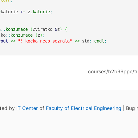
eturn
;
>
kalorie 
+
=
 z.
kalorie
;
a
::
konzumace
(
Zviratko 
&
z
)
{
tko
::
konzumace
(
z
)
;
cout
<<
"! kocka neco sezrala"
<<
 std
::
endl
;
courses/b2b99ppc/tut
ated by
IT Center
of
Faculty of Electrical Engineering
| Bug 