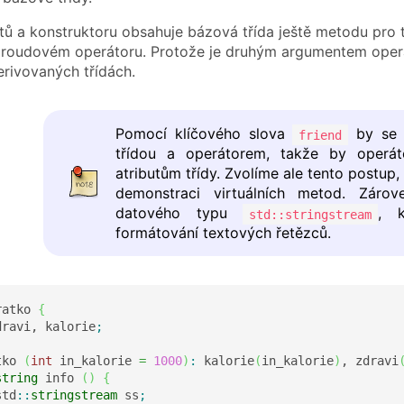
tů a konstruktoru obsahuje bázová třída ještě metodu pro ti
roudovém operátoru. Protože je druhým argumentem operáto
erivovaných třídách.
Pomocí klíčového slova
by se d
friend
třídou a operátorem, takže by operát
atributům třídy. Zvolíme ale tento postu
demonstraci virtuálních metod. Záro
datového typu
, k
std::stringstream
formátování textových řetězců.
ratko 
{
dravi, kalorie
;
tko 
(
int
 in_kalorie 
=
1000
)
:
 kalorie
(
in_kalorie
)
, zdravi
string
 info 
(
)
{
std
::
stringstream
 ss
;