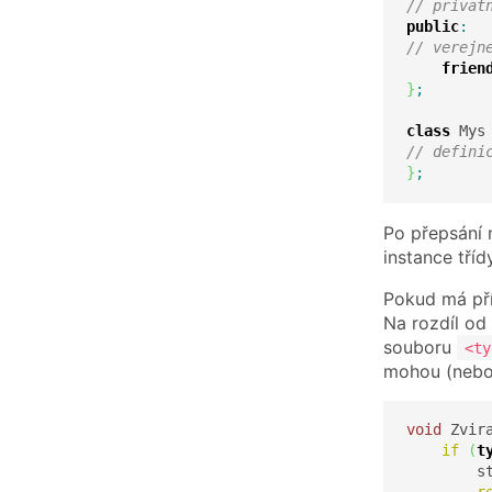
// privat
public
:
// verejn
frien
}
;
class
 Mys
// defini
}
;
Po přepsání
instance tří
Pokud má pří
Na rozdíl od
souboru
<ty
mohou (nebo 
void
 Zvir
if
(
t
        s