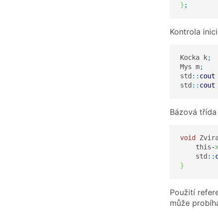
}
;
Kontrola ini
Kocka k
;
Mys m
;
std
::
cout
std
::
cout
Bázová třída 
void
 Zvir
    this
-
    std
::
}
Použití refe
může probíha