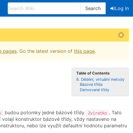
Search
Log In
e pages
. Go the latest version of
this page
.
Table of Contents
8. Dědění, virtuální metody
Bázová třída
Derivované třídy
budou potomky jedné bázové třídy
. Tato
s
Zviratko
 volají konstruktor bázové třídy, vždy nastaveno na
nstruktoru, nebo lze využít defaultní hodnotu parametru