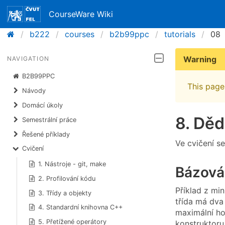
CourseWare Wiki
b222
courses
b2b99ppc
tutorials
08
Warning
NAVIGATION
B2B99PPC
This page 
Návody
Domácí úkoly
8. Děd
Semestrální práce
Řešené příklady
Ve cvičení s
Cvičení
1. Nástroje - git, make
Bázová 
2. Profilování kódu
Příklad z mi
3. Třídy a objekty
třída má dva
4. Standardní knihovna C++
maximální ho
5. Přetížené operátory
konstruktoru