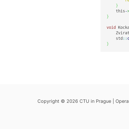
r
}
    this
-
}
void
 Kock
    Zvira
    std
::
}
Copyright © 2026 CTU in Prague | Oper