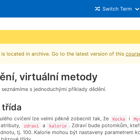
Switch Term
is located in archive. Go to the latest version of this
cours
ění, virtuální metody
e seznámíme s jednoduchými příklady dědění.
třída
nulého cvičení lze velmi pěkně zobecnit tak, že
i
Kocka
My
 atributy,
a
. Zdraví bude potomkům, kteří
zdravi
kalorie
dnotu, tj. 100. Kalorie mohou být nastaveny parametrem ko
 bázové třídy.