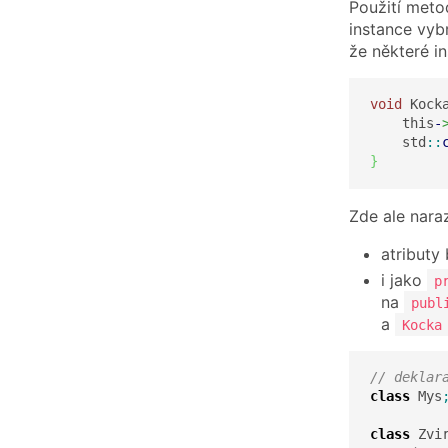
Použití meto
instance vyb
že některé i
void
 Kock
    this
-
    std
::
}
Zde ale nara
atributy
i jako
p
na
publ
a
Kocka
// deklar
class
 Mys
class
 Zvi