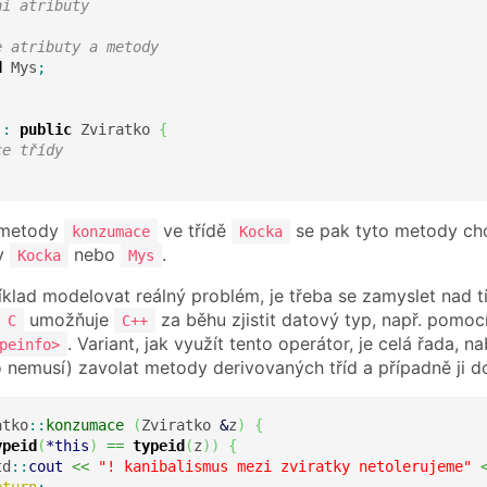
ni atributy
e atributy a metody
d
 Mys
;
 
:
public
 Zviratko 
{
ce třídy 
 metody
ve třídě
se pak tyto metody chov
konzumace
Kocka
dy
nebo
.
Kocka
Mys
klad modelovat reálný problém, je třeba se zamyslet nad tí
umožňuje
za běhu zjistit datový typ, např. pomo
C
C++
. Variant, jak využít tento operátor, je celá řada, 
peinfo>
nemusí) zavolat metody derivovaných tříd a případně ji do
atko
::
konzumace
(
Zviratko 
&
z
)
{
ypeid
(
*
this
)
==
typeid
(
z
)
)
{
td
::
cout
<<
"! kanibalismus mezi zviratky netolerujeme"