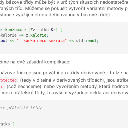
dy bázové třídy může být v určitých situacích nedostatečné
raných tříd. Můžeme se pokusit vytvořit variantní metody p
nstance využijí metodu definovanou v bázové třídě).
a
::
konzumace
(
Zviratko 
&
z
)
{
>
kalorie 
+
=
 z.
kalorie
;
cout
<<
"! kocka neco sezrala"
<<
 std
::
endl
;
zíme na dvě zásadní komplikace:
 bázové funkce jsou privátní pro třídy derivované - to lze n
(tedy viditelné v derivovaných třídách), jsou atri
rotected
(což nechceme), nebo vyvořením metody, která hodnotu at
ic
mezi přátelské třídy, to ovšem vyžaduje deklaraci derivova
ace přátelské třídy
;
ratko 
{