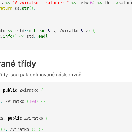
ss 
<<
"# zviratko | kalorie: "
<<
 setw
(
6
)
<<
 this
-
>
kalor
return
 ss.
str
(
)
;
ator
<<
(
std
::
ostream
&
 s, Zviratko 
&
 z
)
{
z.
info
(
)
<<
 std
::
endl
;
ané třídy
řídy jsou pak definované následovně:
:
public
 Zviratko 
{
)
:
 Zviratko 
(
100
)
{
}
ka
:
public
 Zviratko 
{
 
(
)
:
 Zviratko 
(
)
{
}