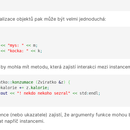
cializace objektů pak může být velmi jednoduchá:
<<
"mys: "
<<
 m
;
<<
"kocka: "
<<
 k
;
by mohla mít metodu, která zajistí interakci mezi instance
atko
::
konzumace
(
Zviratko 
&
z
)
{
>
kalorie 
+
=
 z.
kalorie
;
cout
<<
"! nekdo nekoho sezral"
<<
 std
:
endl
;
rence (nebo ukazatele) zajistí, že argumenty funkce mohou b
t napříč instancemi.