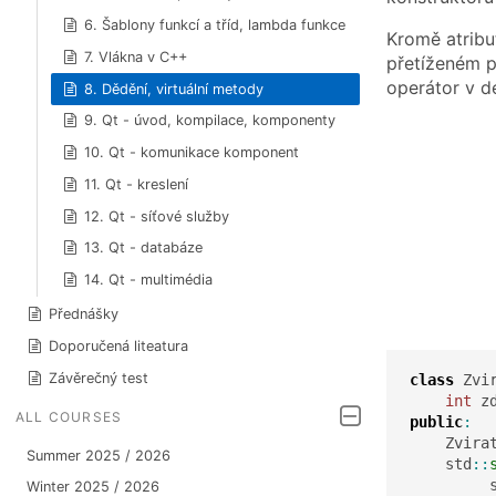
6. Šablony funkcí a tříd, lambda funkce
Kromě atribu
7. Vlákna v C++
přetíženém p
operátor v d
8. Dědění, virtuální metody
9. Qt - úvod, kompilace, komponenty
10. Qt - komunikace komponent
11. Qt - kreslení
12. Qt - síťové služby
13. Qt - databáze
14. Qt - multimédia
Přednášky
Doporučená liteatura
Závěrečný test
class
 Zvi
int
 z
ALL COURSES
public
:
    Zvira
Summer 2025 / 2026
    std
::
         
Winter 2025 / 2026