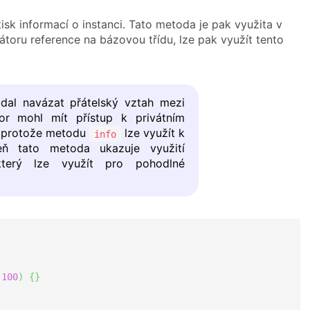
sk informací o instanci. Tato metoda je pak využita v
ru reference na bázovou třídu, lze pak využít tento
al navázat přátelský vztah mezi
or mohl mít přístup k privátním
p, protože metodu
lze využít k
info
veň tato metoda ukazuje využití
terý lze využít pro pohodlné
(
100
)
{
}