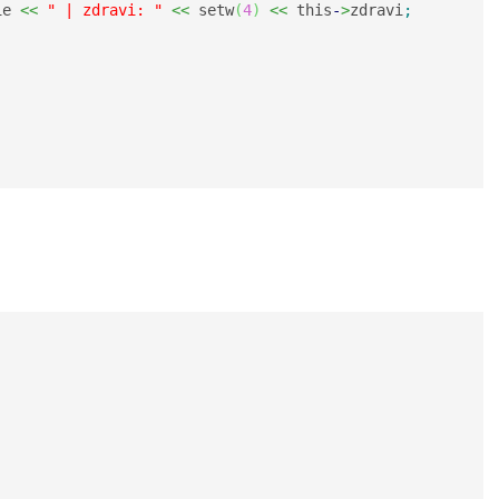
ie 
<<
" | zdravi: "
<<
 setw
(
4
)
<<
 this
-
>
zdravi
;