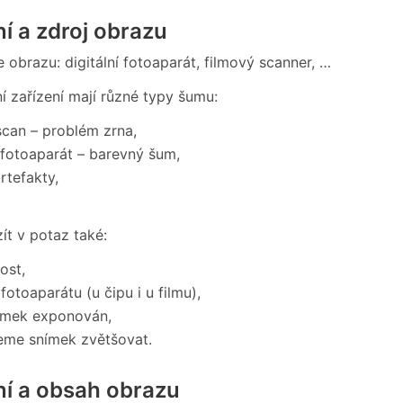
í a zdroj obrazu
 obrazu: digitální fotoaparát, filmový scanner, …
í zařízení mají různé typy šumu:
scan – problém zrna,
í fotoaparát – barevný šum,
rtefakty,
zít v potaz také:
vost,
 fotoaparátu (u čipu i u filmu),
nímek exponován,
eme snímek zvětšovat.
ní a obsah obrazu