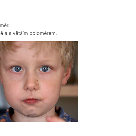
oměr.
éně a s větším poloměrem.