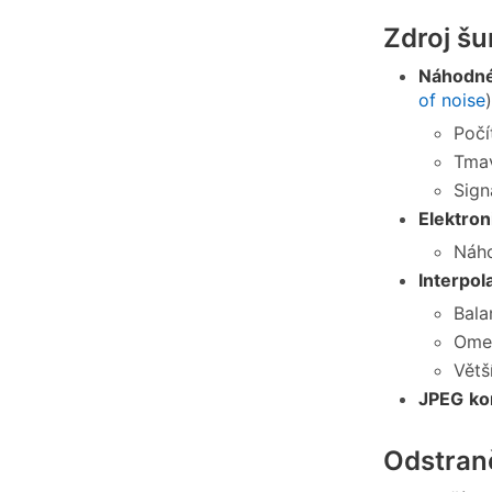
Zdroj šu
Náhodn
of noise
)
Počí
Tmav
Sign
Elektron
Náho
Interpol
Bala
Omez
Větš
JPEG
ko
Odstran