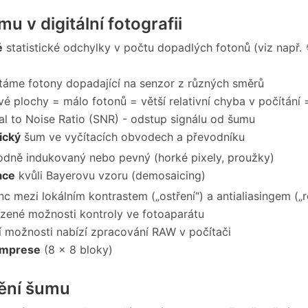
mu v digitální fotografii
é
statistické odchylky v počtu dopadlých fotonů (viz např.
táme fotony dopadající na senzor z různých směrů
é plochy = málo fotonů = větší relativní chyba v počítání
al to Noise Ratio (SNR) - odstup signálu od šumu
ický
šum ve vyčítacích obvodech a převodníku
dně indukovaný nebo pevný (horké pixely, proužky)
ace
kvůli Bayerovu vzoru (demosaicing)
nc mezi lokálním kontrastem („ostření“) a antialiasingem („
ené možnosti kontroly ve fotoaparátu
í možnosti nabízí zpracování RAW v počítači
mprese
(8 x 8 bloky)
ění šumu