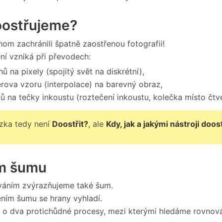
oostřujeme?
om zachránili špatně zaostřenou fotografii!
ní vzniká při převodech:
nů na pixely (spojitý svět na diskrétní),
rova vzoru (interpolace) na barevný obraz,
lů na tečky inkoustu (roztečení inkoustu, kolečka místo čtv
zka tedy není
Doostřit?
, ale
Kdy, jak a jakými nástroji doost
m šumu
váním zvýrazňujeme také šum.
ním šumu se hrany vyhladí.
 o dva protichůdné procesy, mezi kterými hledáme rovnov