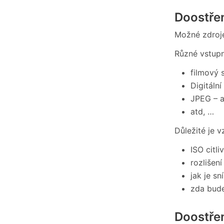
Doostřen
Možné zdroje
Různé vstupn
filmový 
Digitáln
JPEG – a
atd, …
Důležité je v
ISO citli
rozlišení
jak je s
zda bud
Doostře