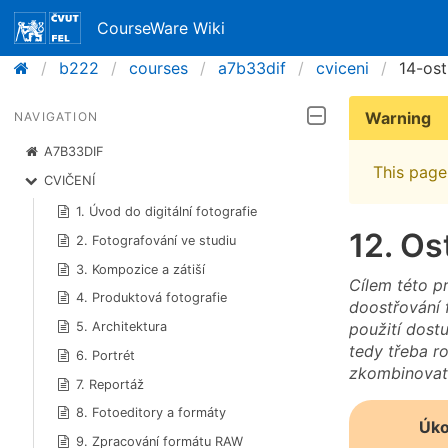
CourseWare Wiki
b222
courses
a7b33dif
cviceni
14-ost
Warning
NAVIGATION
A7B33DIF
This page 
CVIČENÍ
1. Úvod do digitální fotografie
12. Os
2. Fotografování ve studiu
3. Kompozice a zátiší
Cílem této pr
4. Produktová fotografie
doostřování 
použití dost
5. Architektura
tedy třeba ro
6. Portrét
zkombinovat
7. Reportáž
8. Fotoeditory a formáty
Úko
9. Zpracování formátu RAW