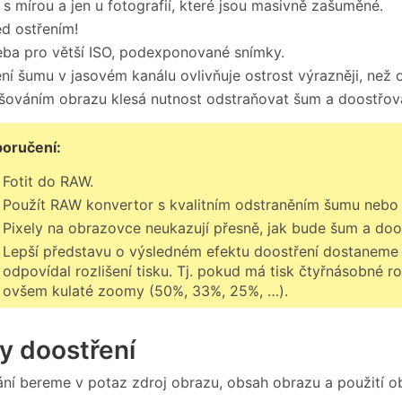
 s mírou a jen u fotografií, které jsou masivně zašuměné.
d ostřením!
eba pro větší ISO, podexponované snímky.
ní šumu v jasovém kanálu ovlivňuje ostrost výrazněji, než
ováním obrazu klesá nutnost odstraňovat šum a doostřovat
oručení:
Fotit do RAW.
Použít RAW konvertor s kvalitním odstraněním šumu nebo n
Pixely na obrazovce neukazují přesně, jak bude šum a doos
Lepší představu o výsledném efektu doostření dostaneme
odpovídal rozlišení tisku. Tj. pokud má tisk čtyřnásobné 
ovšem kulaté zoomy (50%, 33%, 25%, …).
ly doostření
ání bereme v potaz zdroj obrazu, obsah obrazu a použití o