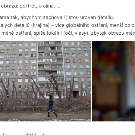
obrazu: portrét, krajina, …
eme tak, abychom zachovali jistou úroveň detailu.
lých detailů (krajina) – vice globálního ostření, menší pol
– méně ostření, spíše lokální (oči, vlasy), zbytek obrazu m