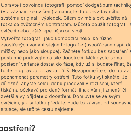
Upravte libovolnou fotografii pomocí dodge&burn technik
(viz záznam ze cvičení) a nahrajte do odevzdávacího
systému originál i výsledek. Cílem by měla být uvěřitelná
fotka se zvětšeným kontrastem. Můžete použít fotografii 
cvičení nebo ještě lépe nějakou svoji.
Vytvořte fotografii jako kompozici několika různě
zaostřených variant stejné fotografie (uspořádané např. d
mřížky nebo jako sloupce). Začněte fotkou bez zaostření 
postupně přidávejte na síle doostření. Měli byste se na
poslední variantě dostat do fáze, kdy už si budete říkat, ž
tohle je opravdu opravdu příliš. Nezapomeňte si do obraz
poznamenat parametry ostření. Tuto fotku vytiskněte. Je
důležité, abyste celou dobu pracovali v rozlišení, které
tiskárna očekává pro daný formát, jinak vám ji zmenší či
zvětší a vy přijdete o doostření. Domluvte se se svým
cvičícím, jak si fotku předáte. Bude to záviset od současn
situace, ale určitě cestu najdeme.
oostření?