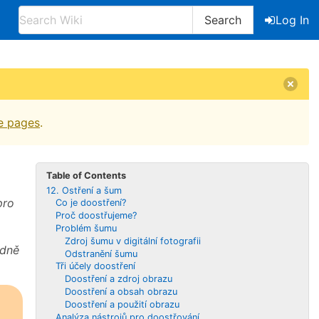
Search
Log In
e pages
.
Table of Contents
12. Ostření a šum
ro
Co je doostření?
Proč doostřujeme?
Problém šumu
Zdroj šumu v digitální fotografii
odně
Odstranění šumu
Tři účely doostření
Doostření a zdroj obrazu
Doostření a obsah obrazu
Doostření a použití obrazu
Analýza nástrojů pro doostřování