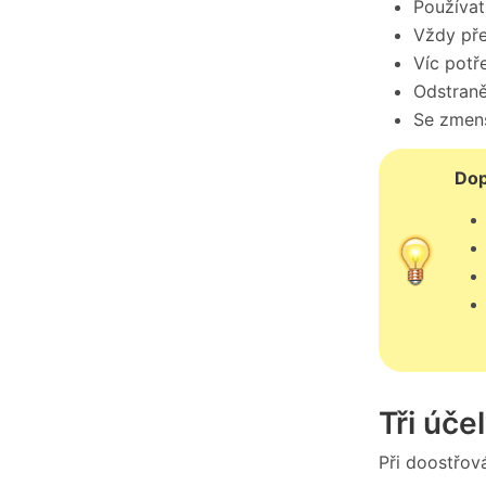
Používat
Vždy pře
Víc potř
Odstraně
Se zmenš
Dop
Tři úče
Při doostřov