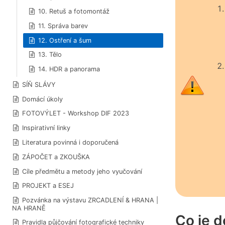
10. Retuš a fotomontáž
11. Správa barev
12. Ostření a šum
13. Tělo
14. HDR a panorama
SÍŇ SLÁVY
Domácí úkoly
FOTOVÝLET - Workshop DIF 2023
Inspirativní linky
Literatura povinná i doporučená
ZÁPOČET a ZKOUŠKA
Cíle předmětu a metody jeho vyučování
PROJEKT a ESEJ
Pozvánka na výstavu ZRCADLENÍ & HRANA |
NA HRANĚ
Co je d
Pravidla půjčování fotografické techniky