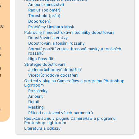
y
Amount (množství)
Radius (poloměr)
Threshold (práh)
Doporučení:
ze
Problémy Unsharp Mask
Pokročilejší nedestruktivní techniky doostřování
Doostřování a vrstvy
Doostřování a tonální rozsahy
o
Shrnutí použití vrstev, hranové masky a tonálních
roszahů
a
High Pass filtr
Strategie doostřování
e
Jednoprůchodové doostření
u
Víceprůchodové doostření
Ostření v pluginu CameraRaw a programu Photoshop
Lightroom
Poznámky
Amount
Detail
Masking
é
Příklad nastavení všech parametrů
Redukce šumu v pluginu CameraRaw a programu
Photoshop Lightroom
Literatura a odkazy