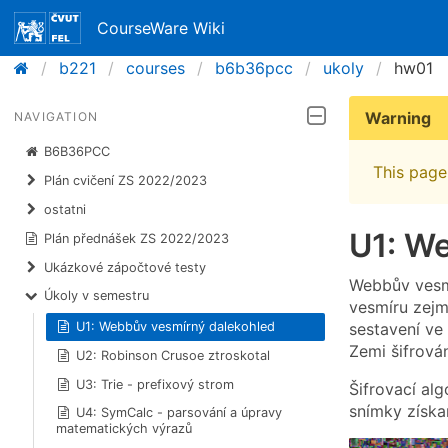
CourseWare Wiki
b221
courses
b6b36pcc
ukoly
hw01
Warning
NAVIGATION
B6B36PCC
This page 
Plán cvičení ZS 2022/2023
ostatni
U1: W
Plán přednášek ZS 2022/2023
Ukázkové zápočtové testy
Webbův vesmí
Úkoly v semestru
vesmíru zejm
sestavení ve
U1: Webbův vesmírný dalekohled
Zemi šifrová
U2: Robinson Crusoe ztroskotal
U3: Trie - prefixový strom
Šifrovací al
snímky získa
U4: SymCalc - parsování a úpravy
matematických výrazů