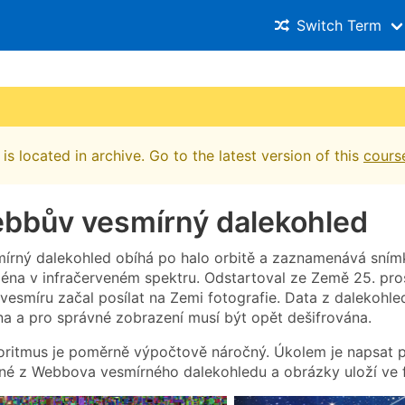
Switch Term
is located in archive. Go to the latest version of this
cours
ebbův vesmírný dalekohled
rný dalekohled obíhá po halo orbitě a zaznamenává snímk
éna v infračerveném spektru. Odstartoval ze Země 25. pro
 vesmíru začal posílat na Zemi fotografie. Data z dalekohle
na a pro správné zobrazení musí být opět dešifrována.
goritmus je poměrně výpočtově náročný. Úkolem je napsat p
né z Webbova vesmírného dalekohledu a obrázky uloží ve 