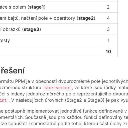
ráce s polem (
stage1
)
2
em bajtů, načtení pole + operátory (
stage2
)
4
 obrázků (
stage3
)
3
testy
1
10
 řešení
ormátu PPM je v obecnosti dvourozměrné pole jednotlivý
rozměrnou strukturu
, ve které jsou řádky mat
std::vector
áci s indexy jednorozměrného pole reprezentujícího dvouro
. V následujících úrovních (Stage2 a Stage3) je pak vy
int
 postupně implementovat jednotlivé funkce definované v 
mentářích. Současně jsou pro každou funkci definovány te
 lze spouštět I samostatně podle toho, kterou část úlohy zr