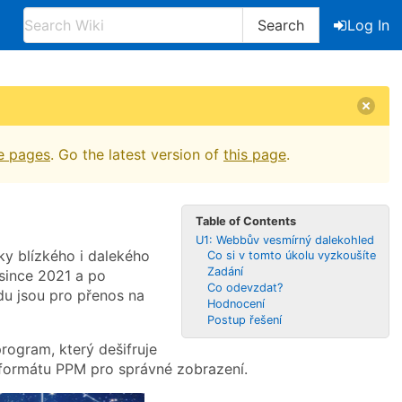
Search
Log In
e pages
. Go the latest version of
this page
.
Table of Contents
U1: Webbův vesmírný dalekohled
y blízkého i dalekého
Co si v tomto úkolu vyzkoušíte
Zadání
since 2021 a po
Co odevzdat?
du jsou pro přenos na
Hodnocení
Postup řešení
rogram, který dešifruje
formátu PPM pro správné zobrazení.