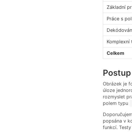
Základní p
Práce s pol
Dekódování
Komplexní 
Celkem
Postup
Obrázek je f
úloze jedno
rozmyslet pr
polem typu
Doporučujeme
popsána v ko
funkcí. Testy