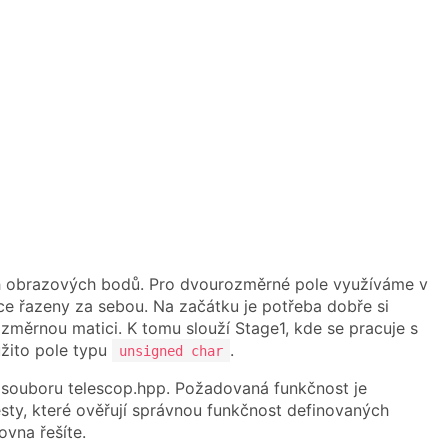
ch obrazových bodů. Pro dvourozměrné pole využíváme v
ice řazeny za sebou. Na začátku je potřeba dobře si
změrnou matici. K tomu slouží Stage1, kde se pracuje s
užito pole typu
.
unsigned char
souboru telescop.hpp. Požadovaná funkčnost je
sty, které ověřují správnou funkčnost definovaných
ovna řešíte.