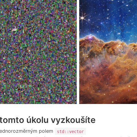
 tomto úkolu vyzkoušíte
 jednorozměrným polem
std::vector