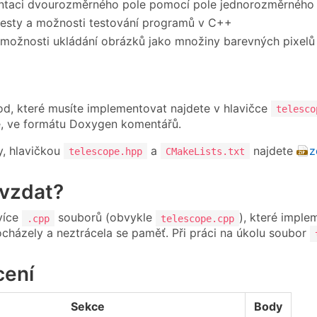
ntaci dvourozměrného pole pomocí pole jednorozměrného
testy a možnosti testování programů v C++
možnosti ukládání obrázků jako množiny barevných pixelů
, které musíte implementovat najdete v hlavičce
telesco
e, ve formátu Doxygen komentářů.
y, hlavičkou
a
najdete
z
telescope.hpp
CMakeLists.txt
vzdat?
více
souborů (obvykle
), které impl
.cpp
telescope.cpp
ocházely a neztrácela se paměť. Při práci na úkolu soubor
ení
Sekce
Body