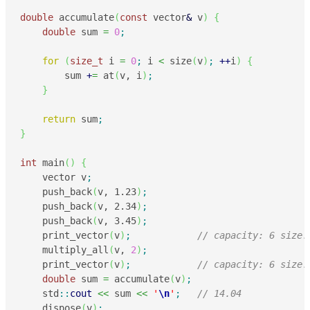
double
 accumulate
(
const
 vector
&
 v
)
{
double
 sum 
=
0
;
for
(
size_t
 i 
=
0
;
 i 
<
 size
(
v
)
;
++
i
)
{
        sum 
+
=
 at
(
v, i
)
;
}
return
 sum
;
}
int
 main
(
)
{
    vector v
;
    push_back
(
v, 
1.23
)
;
    push_back
(
v, 
2.34
)
;
    push_back
(
v, 
3.45
)
;
    print_vector
(
v
)
;
// capacity: 6 size:
    multiply_all
(
v, 
2
)
;
    print_vector
(
v
)
;
// capacity: 6 size:
double
 sum 
=
 accumulate
(
v
)
;
    std
::
cout
<<
 sum 
<<
'
\n
'
;
// 14.04
    dispose
(
v
)
;