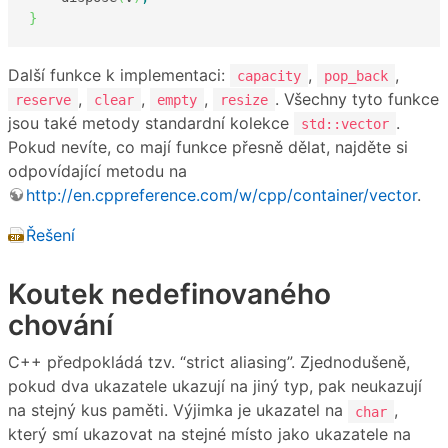
}
Další funkce k implementaci:
,
,
capacity
pop_back
,
,
,
. Všechny tyto funkce
reserve
clear
empty
resize
jsou také metody standardní kolekce
.
std::vector
Pokud nevíte, co mají funkce přesně dělat, najděte si
odpovídající metodu na
http://en.cppreference.com/w/cpp/container/vector
.
Řešení
Koutek nedefinovaného
chování
C++ předpokládá tzv. “strict aliasing”. Zjednodušeně,
pokud dva ukazatele ukazují na jiný typ, pak neukazují
na stejný kus paměti. Výjimka je ukazatel na
,
char
který smí ukazovat na stejné místo jako ukazatele na