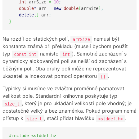
int
 arrSize 
=
10
;
double
*
 arr 
=
new
double
[
arrSize
]
;
delete
[
]
 arr
;
}
Na rozdíl od statických polí,
nemusí být
arrSize
konstanta známá při překladu (museli bychom použít
typ
namísto
). Samotné zacházení s
const int
int
dynamicky alokovanými poli se neliší od zacházení s
běžnými poli. Oba druhy polí můžeme reprezentovat
ukazateli a indexovat pomocí operátoru
.
[]
Typicky si musíme ve zvláštní proměnné pamatovat
velikost pole. Standardní knihovna poskytuje typ
, který je pro ukládání velikosti pole vhodný; je
size_t
dostatečně velký a bez znaménka. Pokud program nemá
přístup k
, stačí přidat hlavičku
.
size_t
<stddef.h>
#include <stddef.h>