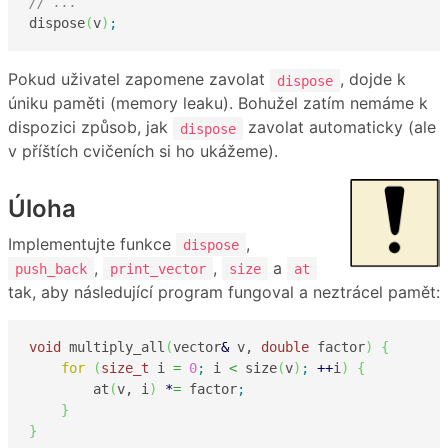
// ...
dispose
(
v
)
;
Pokud uživatel zapomene zavolat
, dojde k
dispose
úniku paměti (memory leaku). Bohužel zatím nemáme k
dispozici způsob, jak
zavolat automaticky (ale
dispose
v příštích cvičeních si ho ukážeme).
Úloha
Implementujte funkce
,
dispose
,
,
a
push_back
print_vector
size
at
tak, aby následující program fungoval a neztrácel pamět:
void
 multiply_all
(
vector
&
 v, 
double
 factor
)
{
for
(
size_t
 i 
=
0
;
 i 
<
 size
(
v
)
;
++
i
)
{
        at
(
v, i
)
*
=
 factor
;
}
}