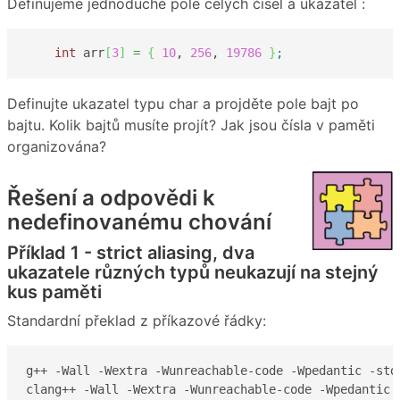
Definujeme jednoduché pole celých čísel a ukazatel :
int
 arr
[
3
]
=
{
10
, 
256
, 
19786
}
;
Definujte ukazatel typu char a projděte pole bajt po
bajtu. Kolik bajtů musíte projít? Jak jsou čísla v paměti
organizována?
Řešení a odpovědi k
nedefinovanému chování
Příklad 1 - strict aliasing, dva
ukazatele různých typů neukazují na stejný
kus paměti
Standardní překlad z příkazové řádky:
g++ -Wall -Wextra -Wunreachable-code -Wpedantic -std=
clang++ -Wall -Wextra -Wunreachable-code -Wpedantic 