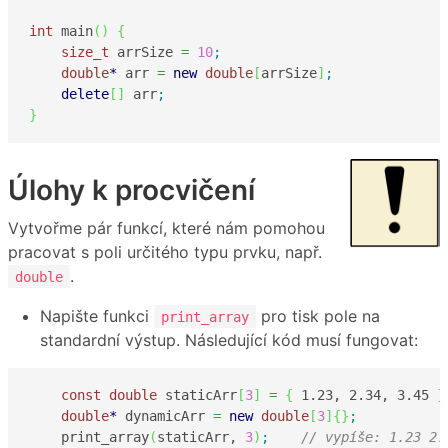
int
 main
(
)
{
size_t
 arrSize 
=
10
;
double
*
 arr 
=
new
double
[
arrSize
]
;
delete
[
]
 arr
;
}
Úlohy k procvičení
Vytvořme pár funkcí, které nám pomohou
pracovat s poli určitého typu prvku, např.
.
double
Napište funkci
pro tisk pole na
print_array
standardní výstup. Následující kód musí fungovat:
const
double
 staticArr
[
3
]
=
{
1.23
, 
2.34
, 
3.45
}
double
*
 dynamicArr 
=
new
double
[
3
]
{
}
;
    print_array
(
staticArr, 
3
)
;
// vypíše: 1.23 2.