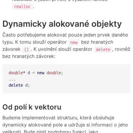
.
realloc
Dynamicky alokované objekty
Často potřebujeme alokovat pouze jeden prvek daného
typu. K tomu slouží operátor
bez hranatých
new
závorek
. K uvolnění slouží operátor
, rovněž
[]
delete
bez hranatých závorek:
double
*
 d 
=
new
double
;
delete
 d
;
Od polí k vektoru
Budeme implementovat strukturu, která obsluhuje
dynamicky alokované pole a udržuje si informaci o jeho
velikosti. Bude plnit podobnou funkci, jako