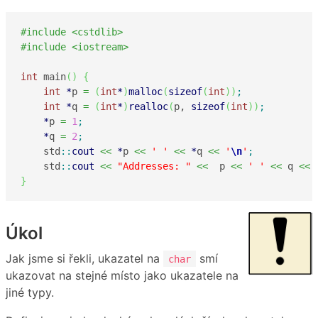
#include <cstdlib>
#include <iostream>
int
 main
(
)
{
int
*
p 
=
(
int
*
)
malloc
(
sizeof
(
int
)
)
;
int
*
q 
=
(
int
*
)
realloc
(
p, 
sizeof
(
int
)
)
;
*
p 
=
1
;
*
q 
=
2
;
    std
::
cout
<<
*
p 
<<
' '
<<
*
q 
<<
'
\n
'
;
    std
::
cout
<<
"Addresses: "
<<
  p 
<<
' '
<<
 q 
<<
}
Úkol
Jak jsme si řekli, ukazatel na
smí
char
ukazovat na stejné místo jako ukazatele na
jiné typy.