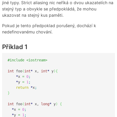
jiné typy. Strict aliasing nic neříká o dvou ukazatelích na
stejný typ a obvykle se předpokládá, že mohou
ukazovat na stejný kus paměti.
Pokud je tento předpoklad porušený, dochází k
nedefinovanému chování.
Příklad 1
#include <iostream>
int
 foo
(
int
*
 x, 
int
*
 y
)
{
*
x 
=
0
;
*
y 
=
1
;
return
*
x
;
}
int
 foo
(
int
*
 x, 
long
*
 y
)
{
*
x 
=
0
;
*
y 
=
1
;