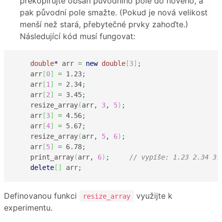
překopírujte obsah původního pole do nového, a
pak původní pole smažte. (Pokud je nová velikost
menší než stará, přebytečné prvky zahoďte.)
Následující kód musí fungovat:
double
*
 arr 
=
new
double
[
3
]
;
    arr
[
0
]
=
1.23
;
    arr
[
1
]
=
2.34
;
    arr
[
2
]
=
3.45
;
    resize_array
(
arr, 
3
, 
5
)
;
    arr
[
3
]
=
4.56
;
    arr
[
4
]
=
5.67
;
    resize_array
(
arr, 
5
, 
6
)
;
    arr
[
5
]
=
6.78
;
    print_array
(
arr, 
6
)
;
// vypíše: 1.23 2.34 3.
delete
[
]
 arr
;
Definovanou funkci
využijte k
resize_array
experimentu.