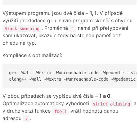
Výstupem programu jsou dvě čísla –
1, 1
. V případě
využití překladače g++ navíc program skončí s chybou
. Proměnná
nemá při přetypování
Stack smashing
i
kam ukazovat, ukazuje tedy na stejnou paměť bez
ohledu na typ.
Kompilace s optimalizací:
g++ -Wall -Wextra -Wunreachable-code -Wpedantic -std=
clang++ -Wall -Wextra -Wunreachable-code -Wpedantic 
V obou případech se vypíšou dvě čísla –
1 a 0
.
Optimalizace automaticky vyhodnotí
a
strict aliasing
v druhé verzi funkce
vrátí hodnotu danou
foo()
adresou
.
x