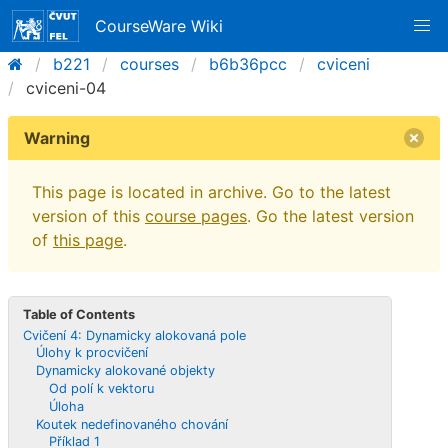
CourseWare Wiki
b221
courses
b6b36pcc
cviceni
cviceni-04
Warning
This page is located in archive. Go to the latest
version of this
course pages
. Go the latest version
of
this page
.
Table of Contents
Cvičení 4: Dynamicky alokovaná pole
Úlohy k procvičení
Dynamicky alokované objekty
Od polí k vektoru
Úloha
Koutek nedefinovaného chování
Příklad 1