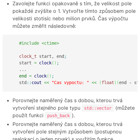
Zavolejte funkci opakovaně s tím, že velikost pole
pokaždé zvýšíte o 1. Vytvořte tímto způsobem pole
velikosti stotisíc nebo milion prvků. Čas výpočtu
můžete změřit následovně:
#include <ctime>
clock_t
 start, end
;
    start 
=
clock
(
)
;
    ...

end
=
clock
(
)
;
    std
::
cout
<<
"Cas vypoctu: "
<<
(
float
)
(
end 
-
 st
Porovnejte naměřený čas s dobou, kterou trvá
vytvoření stejného pole typu
(můžete
std::vector
použít funkci
).
push_back
Porovnejte naměřený čas s dobou, kterou trvá
vytvoření pole stejným způsobem (postupnou
realokací o jeden prvek) s využitím funkce