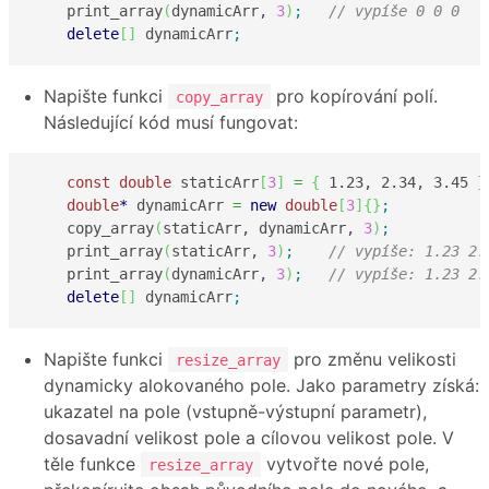
    print_array
(
dynamicArr, 
3
)
;
// vypíše 0 0 0
delete
[
]
 dynamicArr
;
Napište funkci
pro kopírování polí.
copy_array
Následující kód musí fungovat:
const
double
 staticArr
[
3
]
=
{
1.23
, 
2.34
, 
3.45
}
double
*
 dynamicArr 
=
new
double
[
3
]
{
}
;
    copy_array
(
staticArr, dynamicArr, 
3
)
;
    print_array
(
staticArr, 
3
)
;
// vypíše: 1.23 2.
    print_array
(
dynamicArr, 
3
)
;
// vypíše: 1.23 2.
delete
[
]
 dynamicArr
;
Napište funkci
pro změnu velikosti
resize_array
dynamicky alokovaného pole. Jako parametry získá:
ukazatel na pole (vstupně-výstupní parametr),
dosavadní velikost pole a cílovou velikost pole. V
těle funkce
vytvořte nové pole,
resize_array