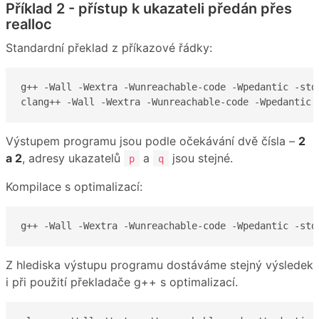
Příklad 2 - přístup k ukazateli předán přes
realloc
Standardní překlad z příkazové řádky:
g++ -Wall -Wextra -Wunreachable-code -Wpedantic -std=
clang++ -Wall -Wextra -Wunreachable-code -Wpedantic 
Výstupem programu jsou podle očekávání dvě čísla –
2
a 2
, adresy ukazatelů
a
jsou stejné.
p
q
Kompilace s optimalizací:
g++ -Wall -Wextra -Wunreachable-code -Wpedantic -std
Z hlediska výstupu programu dostáváme stejný výsledek
i při použití překladače g++ s optimalizací.