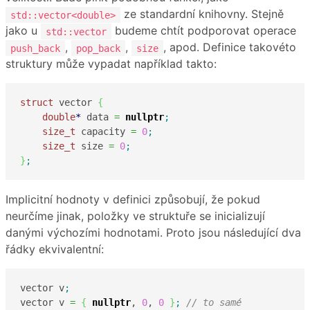
ze standardní knihovny. Stejně
std::vector<double>
jako u
budeme chtít podporovat operace
std::vector
,
,
, apod. Definice takovéto
push_back
pop_back
size
struktury může vypadat například takto:
struct
 vector 
{
double
*
 data 
=
nullptr
;
size_t
 capacity 
=
0
;
size_t
 size 
=
0
;
}
;
Implicitní hodnoty v definici způsobují, že pokud
neurčíme jinak, položky ve struktuře se inicializují
danými výchozími hodnotami. Proto jsou následující dva
řádky ekvivalentní:
vector v
;
vector v 
=
{
nullptr
, 
0
, 
0
}
;
// to samé