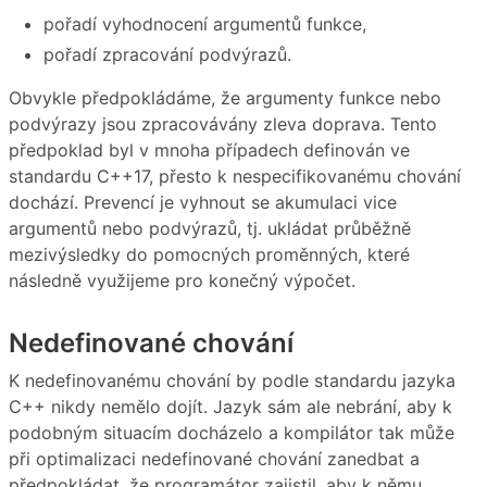
pořadí vyhodnocení argumentů funkce,
pořadí zpracování podvýrazů.
Obvykle předpokládáme, že argumenty funkce nebo
podvýrazy jsou zpracovávány zleva doprava. Tento
předpoklad byl v mnoha případech definován ve
standardu C++17, přesto k nespecifikovanému chování
dochází. Prevencí je vyhnout se akumulaci vice
argumentů nebo podvýrazů, tj. ukládat průběžně
mezivýsledky do pomocných proměnných, které
následně využijeme pro konečný výpočet.
Nedefinované chování
K nedefinovanému chování by podle standardu jazyka
C++ nikdy nemělo dojít. Jazyk sám ale nebrání, aby k
podobným situacím docházelo a kompilátor tak může
při optimalizaci nedefinované chování zanedbat a
předpokládat, že programátor zajistil, aby k němu