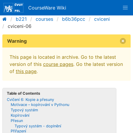
CourseWare Wiki
b221
courses
b6b36pcc
cviceni
cviceni-06
Warning
This page is located in archive. Go to the latest
version of this
course pages
. Go the latest version
of
this page
.
Table of Contents
Cvičení 6: Kopie a přesuny
Motivace – kopírování v Pythonu
Typový systém
Kopírování
Přesun
Typový systém - doplnění
Přiřazení