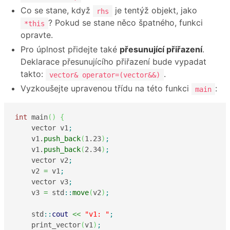
Co se stane, když
je tentýž objekt, jako
rhs
? Pokud se stane něco špatného, funkci
*this
opravte.
Pro úplnost přidejte také
přesunující přiřazení
.
Deklarace přesunujícího přiřazení bude vypadat
takto:
.
vector& operator=(vector&&)
Vyzkoušejte upravenou třídu na této funkci
:
main
int
 main
(
)
{
    vector v1
;
    v1.
push_back
(
1.23
)
;
    v1.
push_back
(
2.34
)
;
    vector v2
;
    v2 
=
 v1
;
    vector v3
;
    v3 
=
 std
::
move
(
v2
)
;
    std
::
cout
<<
"v1: "
;
    print_vector
(
v1
)
;