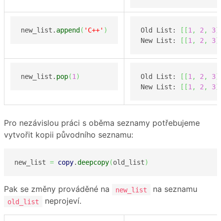
new_list.
append
(
'C++'
)
Old List: 
[
[
1
,
2
,
3
]
New List: 
[
[
1
,
2
,
3
]
new_list.
pop
(
1
)
Old List: 
[
[
1
,
2
,
3
]
New List: 
[
[
1
,
2
,
3
]
Pro nezávislou práci s oběma seznamy potřebujeme
vytvořit kopii původního seznamu:
new_list 
=
copy
.
deepcopy
(
old_list
)
Pak se změny prováděné na
na seznamu
new_list
neprojeví.
old_list