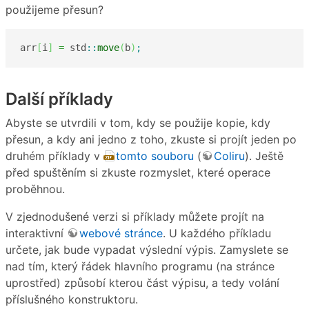
použijeme přesun?
arr
[
i
]
=
 std
::
move
(
b
)
;
Další příklady
Abyste se utvrdili v tom, kdy se použije kopie, kdy
přesun, a kdy ani jedno z toho, zkuste si projít jeden po
druhém příklady v
tomto souboru
(
Coliru
). Ještě
před spuštěním si zkuste rozmyslet, které operace
proběhnou.
V zjednodušené verzi si příklady můžete projít na
interaktivní
webové stránce
. U každého příkladu
určete, jak bude vypadat výslední výpis. Zamyslete se
nad tím, který řádek hlavního programu (na stránce
uprostřed) způsobí kterou část výpisu, a tedy volání
příslušného konstruktoru.