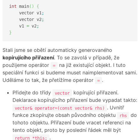
int
 main
(
)
{
    vector v1
;
    vector v2
;
    v1 
=
 v2
;
}
Stali jsme se obětí automaticky generovaného
kopírujícího přiřazení
. To se zavolá v případě, že
použijeme operátor
na již existující objekt. I tuto
=
speciální funkci si budeme muset naimplementovat sami.
Uděláme to tak, že přetížíme operátor
.
=
Přidejte do třídy
kopírující přiřazení.
vector
Deklarace kopírujícího přiřazení bude vypadat takto:
. Uvnitř
vector& operator=(const vector& rhs)
funkce zkopírujte obsah původního objektu
do
rhs
tohoto objektu. Přiřazení bude vracet referenci na
tento objekt, proto by poslední řádek měl být
.
return *this;