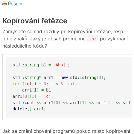
Řešení
Kopírování řetězce
Zamyslete se nad rozdíly při kopírování řetězce, resp.
pole znaků. Jaký je obsah proměnné
po vykonání
zoz
následujícího kódu?
std
::
string
 b1 
=
"Ahoj"
;
std
::
string
*
 arr1 
=
new
 std
::
string
[
3
]
;
for
(
int
 i 
=
0
;
 i 
<
3
;
++
i
)
    arr1
[
i
]
=
 b1
;
arr1
[
0
]
[
1
]
=
'c'
;
std
::
cout
<<
 arr1
[
0
]
<<
 arr1
[
1
]
<<
 arr1
[
2
]
<<
 std
:
delete
[
]
 arr1
;
Jak se změní chování programů pokud místo kopírování