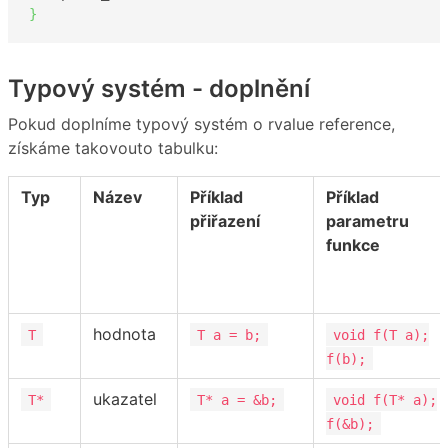
}
Typový systém - doplnění
Pokud doplníme typový systém o rvalue reference,
získáme takovouto tabulku:
Typ
Název
Příklad
Příklad
přiřazení
parametru
funkce
hodnota
T
T a = b;
void f(T a);
f(b);
ukazatel
T*
T* a = &b;
void f(T* a);
f(&b);