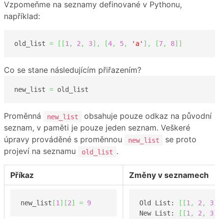
Vzpomeňme na seznamy definované v Pythonu,
například:
old_list 
=
[
[
1
,
2
,
3
]
,
[
4
,
5
,
'a'
]
,
[
7
,
8
]
]
Co se stane následujícím přiřazením?
new_list 
=
 old_list
Proměnná
obsahuje pouze odkaz na původní
new_list
seznam, v paměti je pouze jeden seznam. Veškeré
úpravy prováděné s proměnnou
se proto
new_list
projeví na seznamu
.
old_list
Příkaz
Změny v seznamech
new_list
[
1
]
[
2
]
=
9
Old List: 
[
[
1
,
2
,
3
]
New List: 
[
[
1
,
2
,
3
]