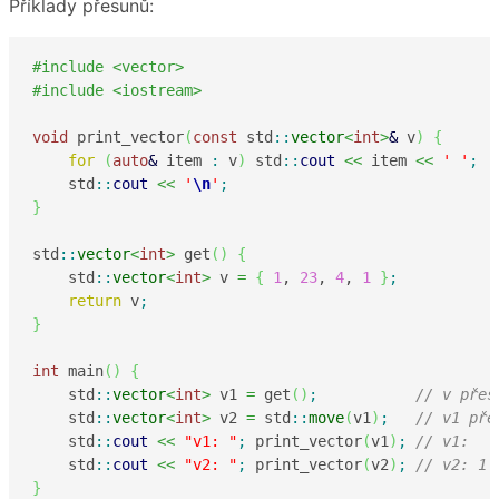
Příklady přesunů:
#include <vector>
#include <iostream>
void
 print_vector
(
const
 std
::
vector
<
int
>
&
 v
)
{
for
(
auto
&
 item 
:
 v
)
 std
::
cout
<<
 item 
<<
' '
;
    std
::
cout
<<
'
\n
'
;
}
std
::
vector
<
int
>
 get
(
)
{
    std
::
vector
<
int
>
 v 
=
{
1
, 
23
, 
4
, 
1
}
;
return
 v
;
}
int
 main
(
)
{
    std
::
vector
<
int
>
 v1 
=
 get
(
)
;
// v přes
    std
::
vector
<
int
>
 v2 
=
 std
::
move
(
v1
)
;
// v1 pře
    std
::
cout
<<
"v1: "
;
 print_vector
(
v1
)
;
// v1:
    std
::
cout
<<
"v2: "
;
 print_vector
(
v2
)
;
// v2: 1 
}