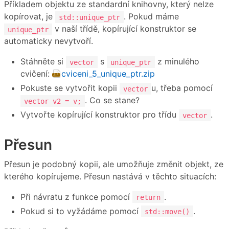
Příkladem objektu ze standardní knihovny, který nelze
kopírovat, je
. Pokud máme
std::unique_ptr
v naší třídě, kopírující konstruktor se
unique_ptr
automaticky nevytvoří.
Stáhněte si
s
z minulého
vector
unique_ptr
cvičení:
cviceni_5_unique_ptr.zip
Pokuste se vytvořit kopii
u, třeba pomocí
vector
. Co se stane?
vector v2 = v;
Vytvořte kopírující konstruktor pro třídu
.
vector
Přesun
Přesun je podobný kopii, ale umožňuje změnit objekt, ze
kterého kopírujeme. Přesun nastává v těchto situacích:
Při návratu z funkce pomocí
.
return
Pokud si to vyžádáme pomocí
.
std::move()