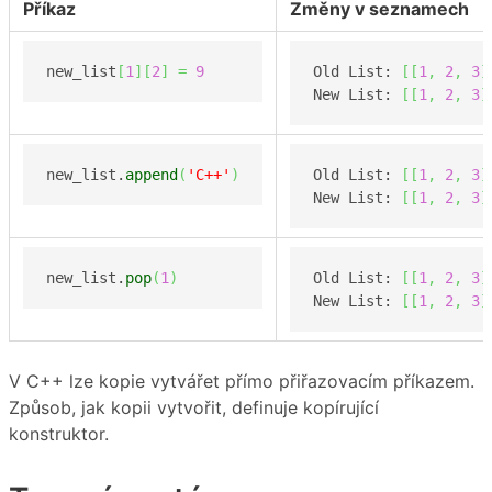
Příkaz
Změny v seznamech
new_list
[
1
]
[
2
]
=
9
Old List: 
[
[
1
,
2
,
3
]
New List: 
[
[
1
,
2
,
3
]
new_list.
append
(
'C++'
)
Old List: 
[
[
1
,
2
,
3
]
New List: 
[
[
1
,
2
,
3
]
new_list.
pop
(
1
)
Old List: 
[
[
1
,
2
,
3
]
New List: 
[
[
1
,
2
,
3
]
V C++ lze kopie vytvářet přímo přiřazovacím příkazem.
Způsob, jak kopii vytvořit, definuje kopírující
konstruktor.