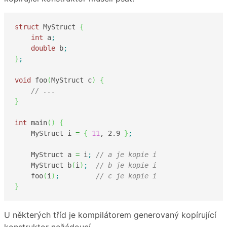
struct
 MyStruct 
{
int
 a
;
double
 b
;
}
;
void
 foo
(
MyStruct c
)
{
// ...
}
int
 main
(
)
{
    MyStruct i 
=
{
11
, 
2.9
}
;
    MyStruct a 
=
 i
;
// a je kopie i
    MyStruct b
(
i
)
;
// b je kopie i
    foo
(
i
)
;
// c je kopie i
}
U některých tříd je kompilátorem generovaný kopírující