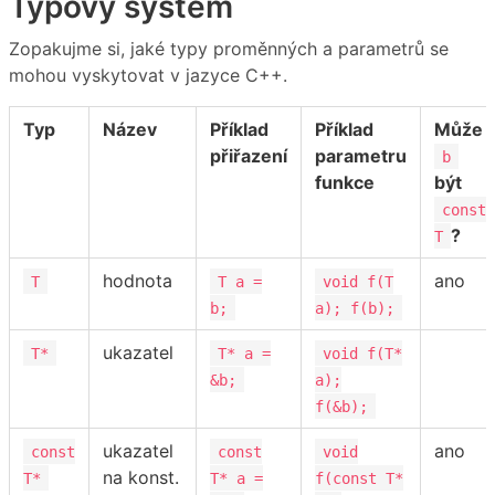
Typový systém
Zopakujme si, jaké typy proměnných a parametrů se
mohou vyskytovat v jazyce C++.
Typ
Název
Příklad
Příklad
Může
přiřazení
parametru
b
funkce
být
const
?
T
hodnota
ano
T
T a =
void f(T
b;
a); f(b);
ukazatel
T*
T* a =
void f(T*
&b;
a);
f(&b);
ukazatel
ano
const
const
void
na konst.
T*
T* a =
f(const T*