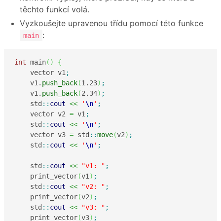
těchto funkcí volá.
Vyzkoušejte upravenou třídu pomocí této funkce
:
main
int
 main
(
)
{
    vector v1
;
    v1.
push_back
(
1.23
)
;
    v1.
push_back
(
2.34
)
;
    std
::
cout
<<
'
\n
'
;
    vector v2 
=
 v1
;
    std
::
cout
<<
'
\n
'
;
    vector v3 
=
 std
::
move
(
v2
)
;
    std
::
cout
<<
'
\n
'
;
    std
::
cout
<<
"v1: "
;
    print_vector
(
v1
)
;
    std
::
cout
<<
"v2: "
;
    print_vector
(
v2
)
;
    std
::
cout
<<
"v3: "
;
    print_vector
(
v3
)
;