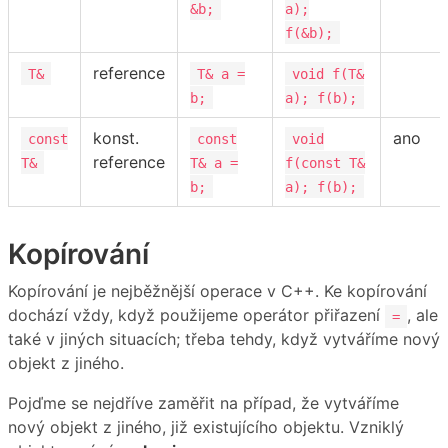
&b;
a);
f(&b);
reference
T&
T& a =
void f(T&
b;
a); f(b);
konst.
ano
const
const
void
reference
T&
T& a =
f(const T&
b;
a); f(b);
Kopírování
Kopírování je nejběžnější operace v C++. Ke kopírování
dochází vždy, když použijeme operátor přiřazení
, ale
=
také v jiných situacích; třeba tehdy, když vytváříme nový
objekt z jiného.
Pojďme se nejdříve zaměřit na případ, že vytváříme
nový objekt z jiného, již existujícího objektu. Vzniklý