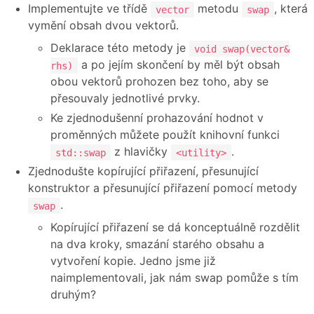
Implementujte ve třídě
metodu
, která
vector
swap
vymění obsah dvou vektorů.
Deklarace této metody je
void swap(vector&
a po jejím skončení by měl být obsah
rhs)
obou vektorů prohozen bez toho, aby se
přesouvaly jednotlivé prvky.
Ke zjednodušenní prohazování hodnot v
proměnných můžete použít knihovní funkci
z hlavičky
.
std::swap
<utility>
Zjednodušte kopírující přiřazení, přesunující
konstruktor a přesunující přiřazení pomocí metody
.
swap
Kopírující přiřazení se dá konceptuálně rozdělit
na dva kroky, smazání starého obsahu a
vytvoření kopie. Jedno jsme již
naimplementovali, jak nám swap pomůže s tím
druhým?