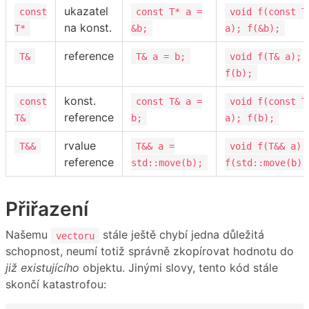
ukazatel
const
const T* a =
void f(const T
na konst.
T*
&b;
a); f(&b);
reference
T&
T& a = b;
void f(T& a);
f(b);
konst.
const
const T& a =
void f(const T
reference
T&
b;
a); f(b);
rvalue
T&&
T&& a =
void f(T&& a);
reference
std::move(b);
f(std::move(b))
Přiřazení
Našemu
stále ještě chybí jedna důležitá
vectoru
schopnost, neumí totiž správně zkopírovat hodnotu do
již existujícího
objektu. Jinými slovy, tento kód stále
skončí katastrofou: