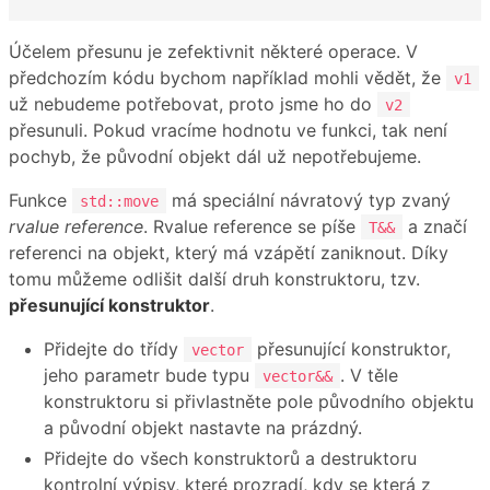
Účelem přesunu je zefektivnit některé operace. V
předchozím kódu bychom například mohli vědět, že
v1
už nebudeme potřebovat, proto jsme ho do
v2
přesunuli. Pokud vracíme hodnotu ve funkci, tak není
pochyb, že původní objekt dál už nepotřebujeme.
Funkce
má speciální návratový typ zvaný
std::move
rvalue reference
. Rvalue reference se píše
a značí
T&&
referenci na objekt, který má vzápětí zaniknout. Díky
tomu můžeme odlišit další druh konstruktoru, tzv.
přesunující konstruktor
.
Přidejte do třídy
přesunující konstruktor,
vector
jeho parametr bude typu
. V těle
vector&&
konstruktoru si přivlastněte pole původního objektu
a původní objekt nastavte na prázdný.
Přidejte do všech konstruktorů a destruktoru
kontrolní výpisy, které prozradí, kdy se která z