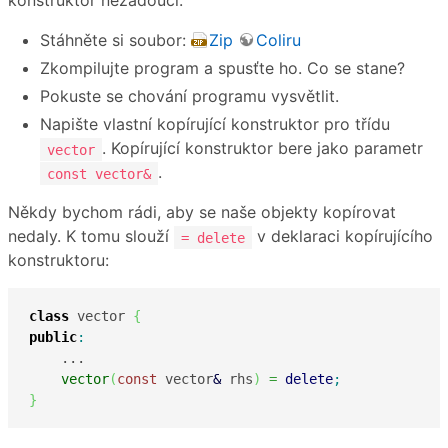
konstruktor nežádoucí.
Stáhněte si soubor:
Zip
Coliru
Zkompilujte program a spusťte ho. Co se stane?
Pokuste se chování programu vysvětlit.
Napište vlastní kopírující konstruktor pro třídu
. Kopírující konstruktor bere jako parametr
vector
.
const vector&
Někdy bychom rádi, aby se naše objekty kopírovat
nedaly. K tomu slouží
v deklaraci kopírujícího
= delete
konstruktoru:
class
 vector 
{
public
:
    ...

vector
(
const
 vector
&
 rhs
)
=
delete
;
}