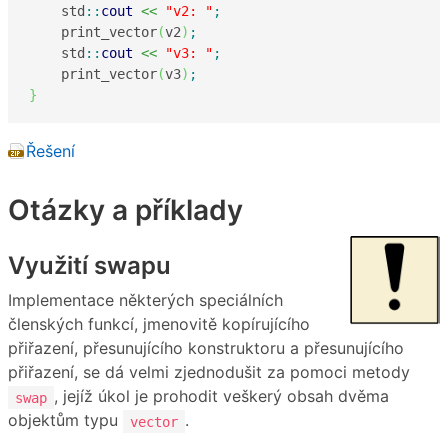
    std
::
cout
<<
"v2: "
;
    print_vector
(
v2
)
;
    std
::
cout
<<
"v3: "
;
    print_vector
(
v3
)
;
}
Řešení
Otázky a příklady
Využití swapu
Implementace některých speciálních
členských funkcí, jmenovitě kopírujícího
přiřazení, přesunujícího konstruktoru a přesunujícího
přiřazení, se dá velmi zjednodušit za pomoci metody
, jejíž úkol je prohodit veškerý obsah dvěma
swap
objektům typu
.
vector