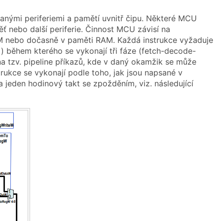
nými periferiemi a pamětí uvnitř čipu. Některé MCU
ěť nebo další periferie. Činnost MCU závisí na
M nebo dočasně v paměti RAM. Každá instrukce vyžaduje
ci) během kterého se vykonají tři fáze (fetch-decode-
a tzv. pipeline příkazů, kde v daný okamžik se může
trukce se vykonají podle toho, jak jsou napsané v
jeden hodinový takt se zpožděním, viz. následující