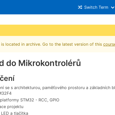
Switch Term
is located in archive. Go to the latest version of this
cours
d do Mikrokontrolérů
ičení
í se s architekturou, paměťového prostoru a základních b
M32F4
 platformy STM32 - RCC, GPIO
ace projektu
 LED a tlačítka