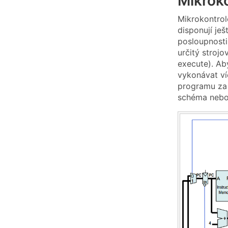
Mikroko
Mikrokontrol
disponují je
posloupnosti
určitý strojo
execute). Ab
vykonávat ví
programu za 
schéma neb