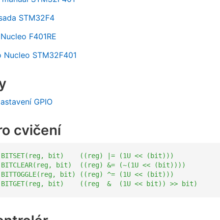
í sada STM32F4
 Nucleo F401RE
o Nucleo STM32F401
y
Nastavení GPIO
o cvičení
 BITSET(reg, bit)    ((reg) |= (1U << (bit)))
 BITCLEAR(reg, bit)  ((reg) &= (~(1U << (bit))))
 BITTOGGLE(reg, bit) ((reg) ^= (1U << (bit)))
 BITGET(reg, bit)    ((reg  &  (1U << bit)) >> bit)