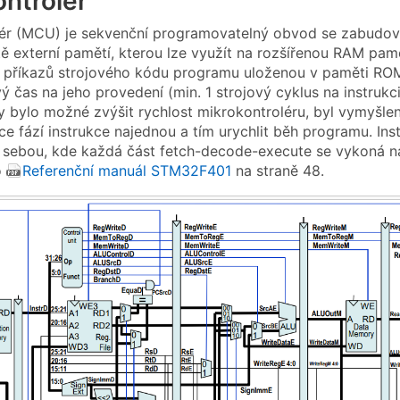
ntrolér
ér (MCU) je sekvenční programovatelný obvod se zabudova
ště externí pamětí, kterou lze využít na rozšířenou RAM pam
 příkazů strojového kódu programu uloženou v paměti RO
vý čas na jeho provedení (min. 1 strojový cyklus na instruk
y bylo možné zvýšit rychlost mikrokontroléru, byl vymyšlen
ce fází instrukce najednou a tím urychlit běh programu. Ins
sebou, kde každá část fetch-decode-execute se vykoná na 
o
Referenční manuál STM32F401
na straně 48.