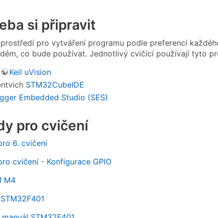
eba si připravit
 prostředí pro vytváření programu podle preferencí každého
ždém, co bude používat. Jednotlivý cvičící používají tyto p
ý
Keil uVision
entvich
STM32CubeIDE
gger Embedded Studio (SES)
y pro cvičení
ro 6. cvičení
ro cvičení - Konfigurace GPIO
M M4
t STM32F401
í manuál STM32F401