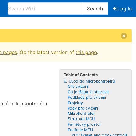
Search
Log In
e pages
. Go the latest version of
this page
.
Table of Contents
6. Úvod do Mikrokontrolérů
Cíle cvičení
Co je třeba si připravit
Podklady pro cvičení
Projekty
loků mikrokontroléru
Kódy pro cvičení
Mikrokontrolér
Struktura MCU
Paměťový prostor
Periferie MCU
RCC (Reset and clock control)