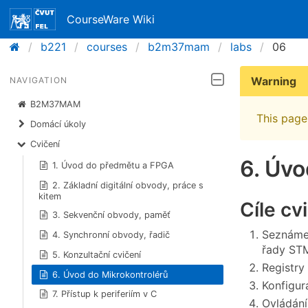
CourseWare Wiki
b221
courses
b2m37mam
labs
06
Warning
NAVIGATION
B2M37MAM
This page 
Domácí úkoly
Cvičení
6. Úvo
1. Úvod do předmětu a FPGA
2. Základní digitální obvody, práce s
kitem
Cíle cv
3. Sekvenční obvody, paměť
Seznámen
4. Synchronní obvody, řadič
řady ST
5. Konzultační cvičení
Registry
6. Úvod do Mikrokontrolérů
Konfigur
7. Přístup k periferiím v C
Ovládání