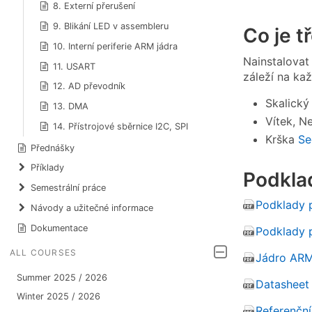
8. Externí přerušení
9. Blikání LED v assembleru
Co je tř
10. Interní periferie ARM jádra
Nainstalovat
11. USART
záleží na ka
12. AD převodník
Skalick
13. DMA
Vítek, N
14. Přístrojové sběrnice I2C, SPI
Krška
Se
Přednášky
Příklady
Podklad
Semestrální práce
Podklady p
Návody a užitečné informace
Dokumentace
Podklady p
ALL COURSES
Jádro AR
Summer 2025 / 2026
Datashee
Winter 2025 / 2026
Referenčn