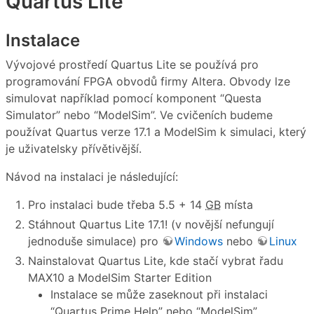
Quartus Lite
Instalace
Vývojové prostředí Quartus Lite se používá pro
programování FPGA obvodů firmy Altera. Obvody lze
simulovat například pomocí komponent “Questa
Simulator” nebo “ModelSim”. Ve cvičeních budeme
používat Quartus verze 17.1 a ModelSim k simulaci, který
je uživatelsky přívětivější.
Návod na instalaci je následující:
Pro instalaci bude třeba 5.5 + 14
GB
místa
Stáhnout Quartus Lite 17.1! (v novější nefungují
jednoduše simulace) pro
Windows
nebo
Linux
Nainstalovat Quartus Lite, kde stačí vybrat řadu
MAX10 a ModelSim Starter Edition
Instalace se může zaseknout při instalaci
“Quartus Prime Help” nebo “ModelSim”.