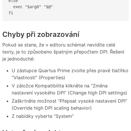
else

  exec "$arg0" "$@"

fi
Chyby při zobrazování
Pokud se stane, že v editoru schémat nevidíte celé
texty, je to způsobeno špatným přepočtem DPI. Řešení
je jednoduché:
U zástupce Quartus Prime zvolte přes pravé tlačítko
“Vlastnosti” (Properties)
V záložce Kompatibilita klikněte na “Změna
nastavení vysokého DPI” (Change high DPI settings)
Zaškrtněte možnost “Přepsat vysoké nastavení DPI”
(Override high DPI scaling behavior)
Z nabídky vyberte “System”