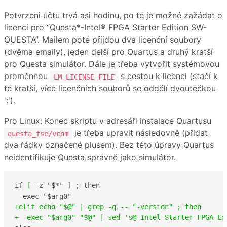
Potvrzeni účtu trvá asi hodinu, po té je možné zažádat o
licenci pro “Questa*-Intel® FPGA Starter Edition SW-
QUESTA”. Mailem poté přijdou dva licenční soubory
(dvěma emaily), jeden delší pro Quartus a druhý kratší
pro Questa simulátor. Dále je třeba vytvořit systémovou
proměnnou
s cestou k licenci (stačí k
LM_LICENSE_FILE
té kratší, více licenčních souborů se oddělí dvoutečkou
':').
Pro Linux: Konec skriptu v adresáři instalace Quartusu
je třeba upravit následovně (přidat
questa_fse/vcom
dva řádky označené plusem). Bez této úpravy Quartus
neidentifikuje Questa správně jako simulátor.
if 
[
 -z "$*" 
]
 ; then

+elif echo "$@" | grep -q -- "-version" ; then
+  exec "$arg0" "$@" | sed 's@ Intel Starter FPGA Ed