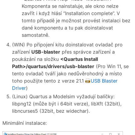
Komponenta se nainstaluje, ale okno nelze
zavřít i když hlásí “Installation complete”. V
tomto případě je možnost provést instalaci bez
dané komponentu a tu pak doinstalovat
samostatně.
(WIN) Po připojení kitu doinstalovat ovladač pro
zařízení
USB-blaster
přes správce zařízení a
poukázání na složku
<Quartus Install
Path>/quartus/drivers/usb-blaster
(Pro Win 11, se
tento ovladač tváří jako nedůvěrohodný a místo
toho použijte tento z verze 21.1
USB Blaster
Driver
)
(Linux) Quartus a Modelsim vyžadují balíčky:
libpng12 (může být i 64bit verze), libXft (32bit),
libncurses5 (32bit, bez widechar).
Minimální instalace: