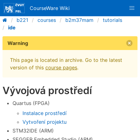
CourseWare Wiki
b221
courses
b2m37mam
tutorials
ide
Warning
This page is located in archive. Go to the latest
version of this
course pages
.
Vývojová prostředí
Quartus (FPGA)
Instalace prostředí
Vytvoření projektu
STM32IDE (ARM)
SEGGER Embedded Studio (ARM)