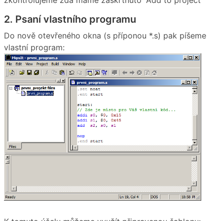
zkontrolujeme zda máme zaškrtnuto “Add to project”
2. Psaní vlastního programu
Do nově otevřeného okna (s příponou *.s) pak píšeme
vlastní program: