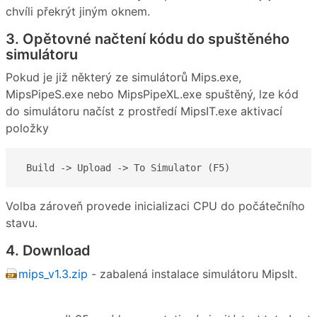
chvíli překrýt jiným oknem.
3. Opětovné načtení kódu do spuštěného
simulátoru
Pokud je již některý ze simulátorů Mips.exe,
MipsPipeS.exe nebo MipsPipeXL.exe spuštěný, lze kód
do simulátoru načíst z prostředí MipsIT.exe aktivací
položky
 Build -> Upload -> To Simulator (F5)
Volba zároveň provede inicializaci CPU do počátečního
stavu.
4. Download
mips_v1.3.zip
- zabalená instalace simulátoru MipsIt.