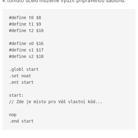
K tomuto účelu můžeme využít připravenou šablonu:
#define t0 $8

#define t1 $9

#define t2 $10

#define s0 $16

#define s1 $17

#define s2 $18

.globl start

.set noat

.ent start

start:

// Zde je místo pro Váš vlastní kód...

nop

.end start