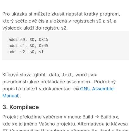
Pro ukázku si můžete zkusit napstat krátký program,
který sečte dvě čísla uložená v registrech s0 a s1, a
výsledek uloží do registru s2.
addi s0, $0, 0x15

addi s1, $0, 0x45

add  s2, s0, s1
Klíčová slova .globl, .data, .text, .word jsou
pseudoinstrukce překladače assembleru. Podrobný
popis lze nalézt v dokumentaci (
GNU Assembler
Manual
).
3. Kompilace
Projekt přeložíme výběrem v menu: Build → Build xx,
kde xx je jméno Vašeho projektu. Alternativou je klávesa
F7. Vygenerují se tři soubory s příponou *.o, *.out a *.sreg