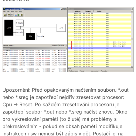
Upozornění: Před opakovaným načtením souboru *.out
nebo *.sreg je zapotřebí nejdřív zresetovat procesor:
Cpu → Reset. Po každém zresetováni procesoru je
zapotřebí soubor *.out nebo *.sreg načíst znovu. Okno
pro vykreslování paměti (to žluté) má problémy s
překreslováním - pokud se obsah paměti modifikuje
instrukcemi sw nemusí být zápis vidět. Postačí jej na